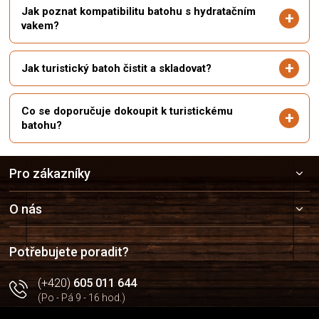
Jak poznat kompatibilitu batohu s hydratačním
vakem?
Jak turistický batoh čistit a skladovat?
Co se doporučuje dokoupit k turistickému
batohu?
Z
Pro zákazníky
á
p
a
O nás
t
í
Potřebujete poradit?
(+420)
605 011 644
(Po - Pá 9 - 16 hod.)