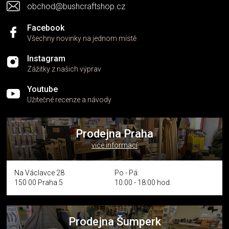
obchod@bushcraftshop.cz
Facebook
Všechny novinky na jednom místě
Instagram
Zážitky z našich výprav
Youtube
Užitečné recenze a návody
Prodejna Praha
více informací
Na Václavce 28
Po - Pá:
150 00 Praha 5
10:00 - 18:00 hod.
Prodejna Šumperk