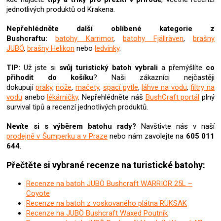
p
jednotlivých produktů od Krakena.
r
v
Nepřehlédněte další oblíbené kategorie z
k
Bushcraftu:
batohy Karrimor
,
batohy Fjällräven
,
brašny
y
JUBÖ
,
brašny Helikon
nebo
ledvinky
.
v
ý
TIP:
Už jste si
svůj turistický batoh
vybrali
a přemýšlíte
co
p
přihodit do košíku
? Naši zákazníci nejčastěji
i
dokupují
praky
,
nože
,
mačety
,
spací pytle
,
láhve na vodu
,
filtry na
s
vodu
anebo
lékárničky
. Nepřehlédněte náš
BushCraft portál
plný
u
survival tipů a recenzí jednotlivých produktů.
Nevíte si s výběrem batohu rady?
Navštivte nás v naší
prodejně v Šumperku a v Praze
nebo nám zavolejte na
605 011
644
.
Přečtěte si vybrané recenze na turistické batohy:
Recenze na batoh JUBÖ Bushcraft WARRIOR 25L –
Coyote
Recenze na batoh z voskovaného plátna RUKSAK
Recenze na JUBÖ Bushcraft Waxed Poutník