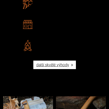
Zboží sami testujeme
U nás nekoupíte „zajíce v pytli“
2 kamenné prodejny
Navštivte nás v Praze a
Šumperku
Vlastní značka JuBö
Poctivá ruční výroba v ČR
další skvělé výhody
Užijte si to v přírodě
Vybavení, na které spoléháte nejčastěji