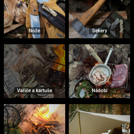
Nože
Sekery
Vařiče a kartuše
Nádobí