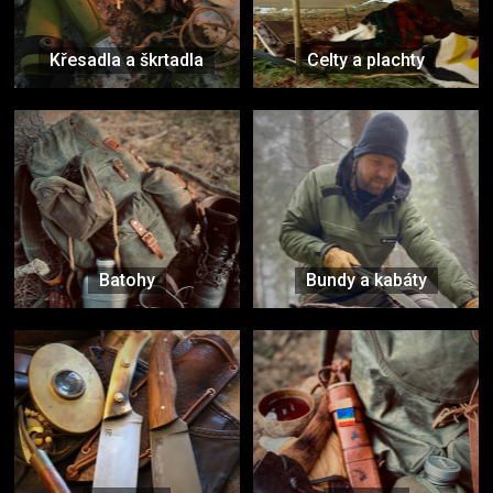
Křesadla a škrtadla
Celty a plachty
Batohy
Bundy a kabáty