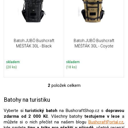
i
k
s
t
p
ů
r
o
d
u
Batoh JUBÖ Bushcraft
Batoh JUBÖ Bushcraft
k
MĚŠŤÁK 30L - Black
MĚŠŤÁK 30L - Coyote
t
ů
skladem
skladem
(20 ks)
(18 ks)
2
položek celkem
O
v
l
Batohy na turistiku
á
d
Vyberte si
turistický batoh
na BushcraftShop.cz s
dopravou
a
zdarma od 2 000 Kč
. Všechny batohy
testujeme v lese
a
c
můžete si o nich přečíst na našem blogu
BushcraftPortal.cz
,
í
kde najdete
tipy a triky pro přežití v přírodě
, včetně recenzí