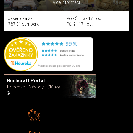
více informací
Jesenická 22
Po - Čt: 13 - 17 hod.
787 01 Šumperk
Pá: 9 - 17 hod.
Bushcraft Portál
Recenze - Návody - Články
Rádi předáváme zkušenosti
Poradíme vám s výběrem