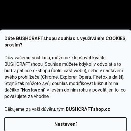
Dáte BUSHCRAFTshopu souhlas s využíváním COOKIES,
prosím?
Díky vašemu souhlasu, můžeme zlepšovat kvalitu
BUSHCRAFTshopu.
Souhlas můžete kdykoliv odvolat a to
buď v patičce e-shopu (dolní část webu), nebo v nastavení
svého prohlížeče (Chrome, Explorer, Opera, Firefox a další).
Stejně tak můžete svůj souhlas modifikovat kliknutím na
tlačítko "
Nastavení
" v levém dolním rohu a povolit jen to, co
Přihlásit se
považujete za vhodné.
Vložením e-mailu souhlasíte s
Děkujeme za vaši důvěru, tým
BUSHCRAFTshop.cz
podmínkami ochrany osobních údajů
Nastavení
Od 27.7. - 7.8. bude prodejna v Praze uzavřena.