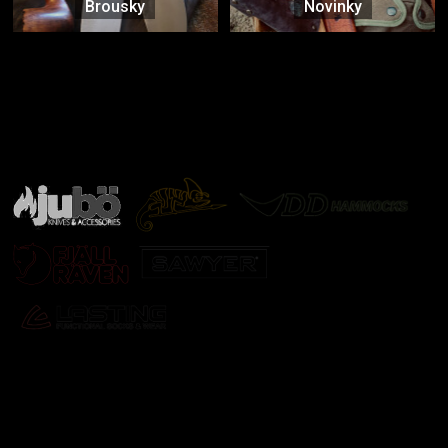
Brousky
Novinky
Značky ověřené samotnou přírodou
další značky
Odebírat newsletter