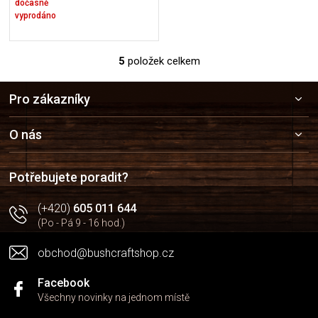
dočasně
vyprodáno
5
položek celkem
O
v
Z
l
Pro zákazníky
á
á
p
d
a
a
O nás
c
t
í
í
p
Potřebujete poradit?
r
v
(+420)
605 011 644
k
(Po - Pá 9 - 16 hod.)
y
v
obchod@bushcraftshop.cz
ý
p
i
Facebook
s
Všechny novinky na jednom místě
u