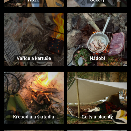
Vařiče a kartuše
Nádobí
Křesadla a škrtadla
Celty a plachty