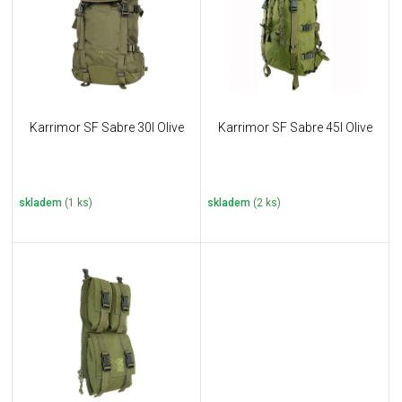
i
k
s
t
p
ů
r
o
d
u
Karrimor SF Sabre 30l Olive
Karrimor SF Sabre 45l Olive
k
t
ů
skladem
(1 ks)
skladem
(2 ks)