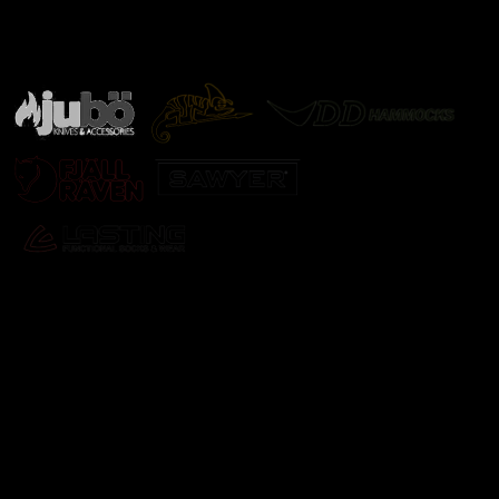
Značky ověřené samotnou přírodou
další značky
Odebírat newsletter
Vložte svůj e-mail a my vám budeme zasílat informace o
nových produktech na našem e-shopu.
E-mail