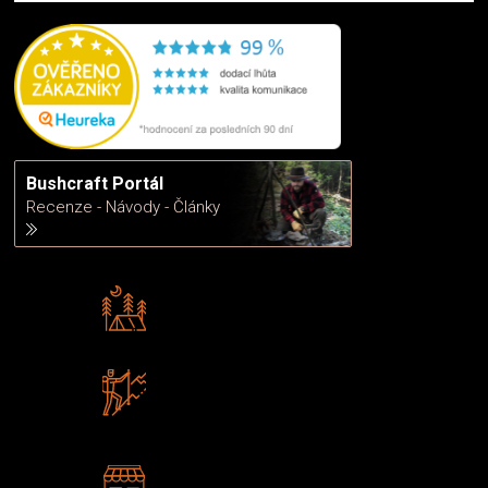
Bushcraft Portál
Recenze - Návody - Články
Rádi předáváme zkušenosti
Poradíme vám s výběrem
Zboží sami testujeme
U nás nekoupíte „zajíce v pytli“
2 kamenné prodejny