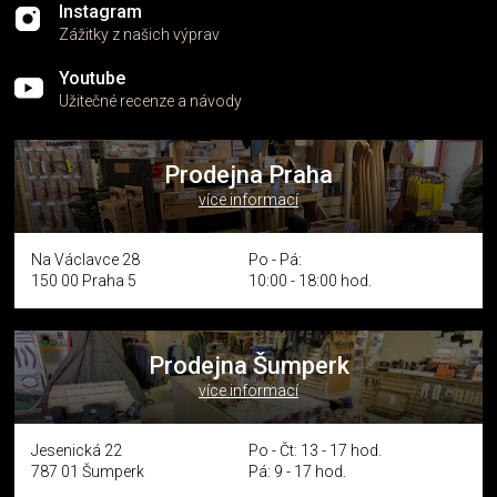
Instagram
Zážitky z našich výprav
Youtube
Užitečné recenze a návody
Prodejna Praha
více informací
Na Václavce 28
Po - Pá:
150 00 Praha 5
10:00 - 18:00 hod.
Prodejna Šumperk
více informací
Jesenická 22
Po - Čt: 13 - 17 hod.
787 01 Šumperk
Pá: 9 - 17 hod.