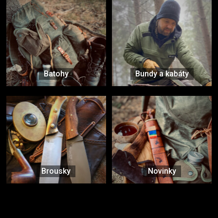
Batohy
Bundy a kabáty
Brousky
Novinky