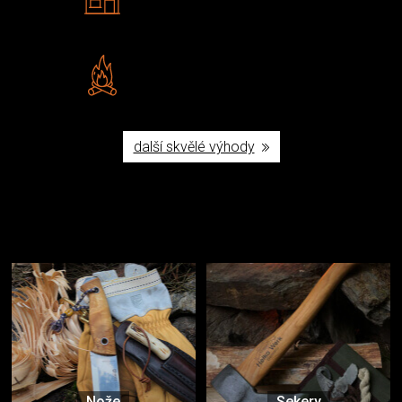
Navštivte nás v Praze a
Šumperku
Vlastní značka JuBö
Poctivá ruční výroba v ČR
další skvělé výhody
Užijte si to v přírodě
Vybavení, na které spoléháte nejčastěji
Nože
Sekery