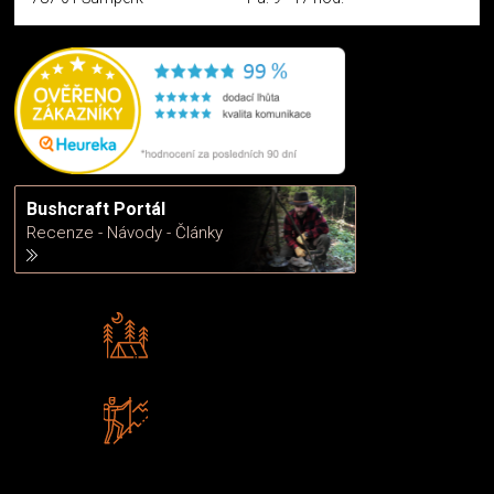
Bushcraft Portál
Recenze - Návody - Články
Rádi předáváme zkušenosti
Poradíme vám s výběrem
Zboží sami testujeme
U nás nekoupíte „zajíce v pytli“
2 kamenné prodejny