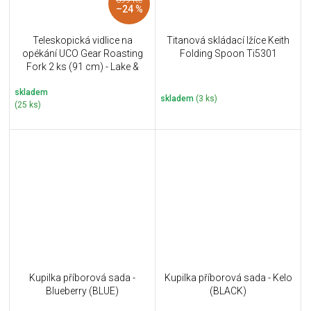
–24 %
Teleskopická vidlice na
Titanová skládací lžíce Keith
opékání UCO Gear Roasting
Folding Spoon Ti5301
Fork 2 ks (91 cm) - Lake &
Pine
skladem
skladem
(3 ks)
(25 ks)
Kupilka příborová sada -
Kupilka příborová sada - Kelo
Blueberry (BLUE)
(BLACK)