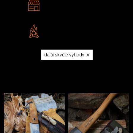
Navštivte nás v Praze a
Šumperku
Vlastní značka JuBö
Poctivá ruční výroba v ČR
další skvělé výhody
Užijte si to v přírodě
Vybavení, na které spoléháte nejčastěji