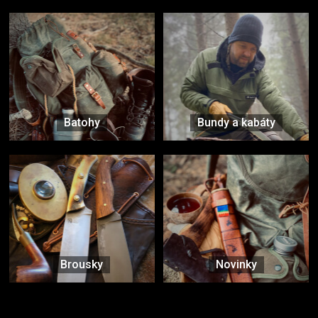
Batohy
Bundy a kabáty
Brousky
Novinky