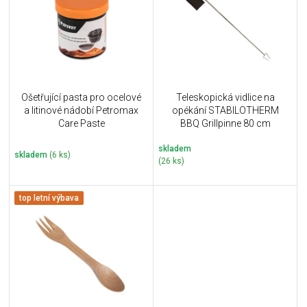
i
k
s
t
p
ů
r
o
d
u
Ošetřující pasta pro ocelové
Teleskopická vidlice na
k
a litinové nádobí Petromax
opékání STABILOTHERM
t
Care Paste
BBQ Grillpinne 80 cm
ů
skladem
skladem
(6 ks)
(26 ks)
top letní výbava