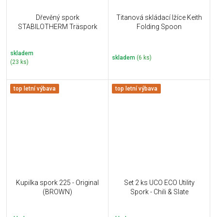
Dřevěný spork
Titanová skládací lžíce Keith
STABILOTHERM Träspork
Folding Spoon
skladem
skladem
(6 ks)
(23 ks)
top letní výbava
top letní výbava
Kupilka spork 225 - Original
Set 2 ks UCO ECO Utility
(BROWN)
Spork - Chili & Slate