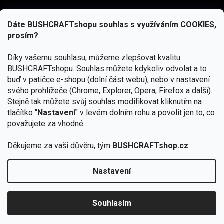
Dáte BUSHCRAFTshopu souhlas s využíváním COOKIES,
prosím?
Díky vašemu souhlasu, můžeme zlepšovat kvalitu
BUSHCRAFTshopu.
Souhlas můžete kdykoliv odvolat a to
buď v patičce e-shopu (dolní část webu), nebo v nastavení
svého prohlížeče (Chrome, Explorer, Opera, Firefox a další).
Stejně tak můžete svůj souhlas modifikovat kliknutím na
tlačítko "
Nastavení
" v levém dolním rohu a povolit jen to, co
Přihlásit se
považujete za vhodné.
Vložením e-mailu souhlasíte s
podmínkami ochrany osobních údajů
Děkujeme za vaši důvěru, tým
BUSHCRAFTshop.cz
Nastavení
Od 27.7. - 7.8. bude prodejna v Praze uzavřena.
Copyright 2026
BUSHCRAFTshop.cz
. Všechna práva
🏕️ Kupte do 12. 8. jakýkoliv produkt JuBö a
vyhrazena.
Upravit nastavení cookies
zapojte se do slosování o kurz s
Souhlasím
Krakenem.
VYBRAT JuBö »
Vytvořil Shoptet