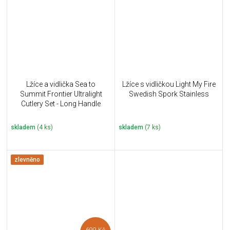
Lžíce a vidlička Sea to
Lžíce s vidličkou Light My Fire
Summit Frontier Ultralight
Swedish Spork Stainless
Cutlery Set - Long Handle
Spoon & Spork
skladem
(4 ks)
skladem
(7 ks)
zlevněno
699 Kč