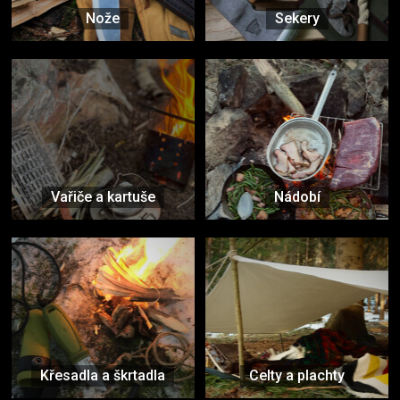
Nože
Sekery
Vařiče a kartuše
Nádobí
Křesadla a škrtadla
Celty a plachty