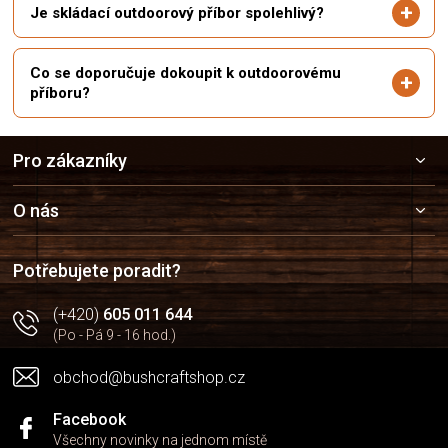
Je skládací outdoorový příbor spolehlivý?
Co se doporučuje dokoupit k outdoorovému
příboru?
Z
Pro zákazníky
á
p
a
O nás
t
í
Potřebujete poradit?
(+420)
605 011 644
(Po - Pá 9 - 16 hod.)
obchod@bushcraftshop.cz
Facebook
Všechny novinky na jednom místě