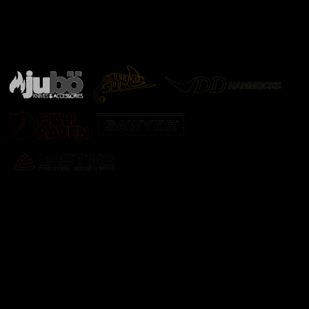
Značky ověřené samotnou přírodou
další značky
Odebírat newsletter
Vložte svůj e-mail a my vám budeme zasílat informace o
nových produktech na našem e-shopu.