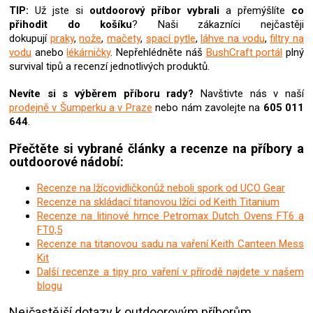
u
TIP:
Už jste si
outdoorový příbor
vybrali
a přemýšlíte
co
přihodit do košíku
? Naši zákazníci nejčastěji
dokupují
praky
,
nože
,
mačety
,
spací pytle
,
láhve na vodu
,
filtry na
vodu
anebo
lékárničky
. Nepřehlédněte náš
BushCraft portál
plný
survival tipů a recenzí jednotlivých produktů.
Nevíte si s výběrem příboru rady?
Navštivte nás v naší
prodejně v Šumperku a v Praze
nebo nám zavolejte na
605 011
644
.
Přečtěte si vybrané články a recenze na příbory a
outdoorové nádobí:
Recenze na lžícovidličkonůž neboli spork od UCO Gear
Recenze na skládací titanovou lžíci od Keith Titanium
Recenze na litinové hrnce Petromax Dutch Ovens FT6 a
FT0,5
Recenze na titanovou sadu na vaření Keith Canteen Mess
Kit
Další recenze a tipy pro vaření v přírodě najdete v našem
blogu
Nejčastější dotazy k outdoorovým příborům