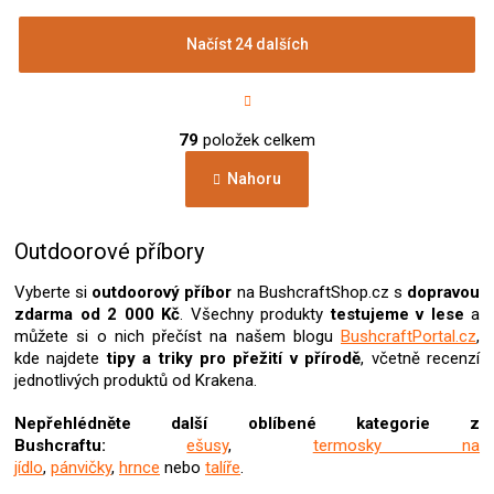
Načíst 24 dalších
S
t
r
O
á
79
položek celkem
v
n
l
k
Nahoru
á
o
d
v
a
á
c
Outdoorové příbory
n
í
í
p
Vyberte si
outdoorový příbor
na BushcraftShop.cz s
dopravou
r
zdarma od 2 000 Kč
. Všechny produkty
testujeme v lese
a
v
můžete si o nich přečíst na našem blogu
BushcraftPortal.cz
,
k
kde najdete
tipy a triky pro přežití v přírodě
, včetně recenzí
y
jednotlivých produktů od Krakena.
v
ý
Nepřehlédněte další oblíbené kategorie z
p
Bushcraftu:
ešusy
,
termosky na
i
jídlo
,
pánvičky
,
hrnce
nebo
talíře
.
s