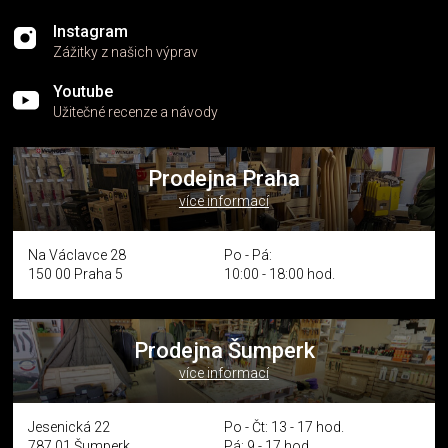
Instagram
Zážitky z našich výprav
Youtube
Užitečné recenze a návody
Prodejna Praha
více informací
Na Václavce 28
Po - Pá:
150 00 Praha 5
10:00 - 18:00 hod.
Prodejna Šumperk
více informací
Jesenická 22
Po - Čt: 13 - 17 hod.
787 01 Šumperk
Pá: 9 - 17 hod.