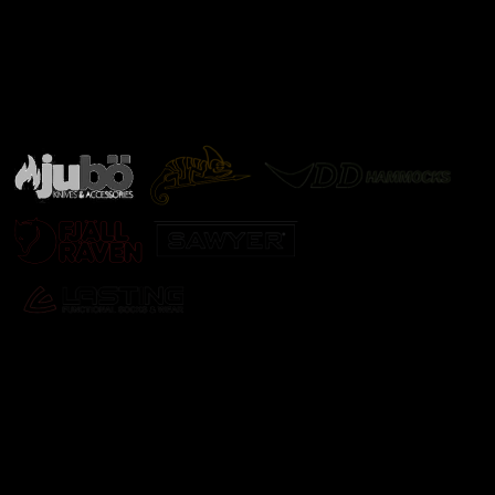
Značky ověřené samotnou přírodou
další značky
Odebírat newsletter
Vložte svůj e-mail a my vám budeme zasílat informace o