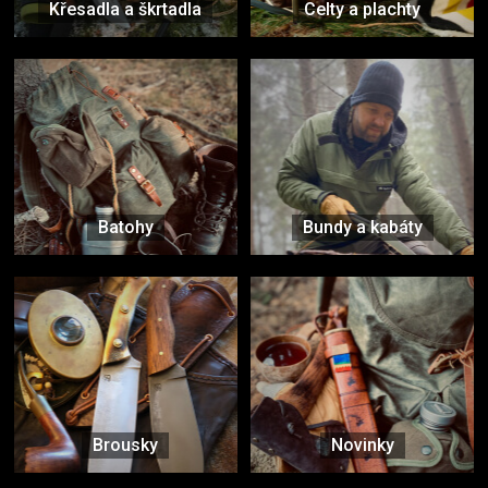
Křesadla a škrtadla
Celty a plachty
Batohy
Bundy a kabáty
Brousky
Novinky