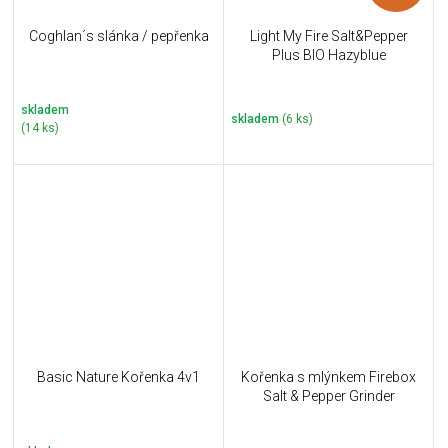
Coghlan´s slánka / pepřenka
Light My Fire Salt&Pepper
Plus BIO Hazyblue
skladem
skladem
(6 ks)
(14 ks)
Basic Nature Kořenka 4v1
Kořenka s mlýnkem Firebox
Salt & Pepper Grinder