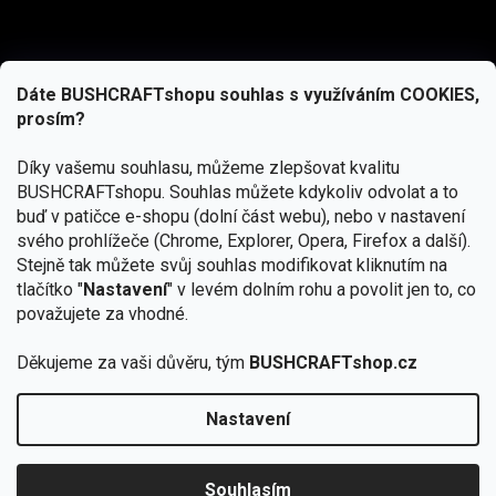
Dáte BUSHCRAFTshopu souhlas s využíváním COOKIES,
prosím?
Díky vašemu souhlasu, můžeme zlepšovat kvalitu
BUSHCRAFTshopu.
Souhlas můžete kdykoliv odvolat a to
buď v patičce e-shopu (dolní část webu), nebo v nastavení
svého prohlížeče (Chrome, Explorer, Opera, Firefox a další).
Stejně tak můžete svůj souhlas modifikovat kliknutím na
tlačítko "
Nastavení
" v levém dolním rohu a povolit jen to, co
Přihlásit se
považujete za vhodné.
Vložením e-mailu souhlasíte s
Děkujeme za vaši důvěru, tým
BUSHCRAFTshop.cz
podmínkami ochrany osobních údajů
Nastavení
Od 27.7. - 7.8. bude prodejna v Praze uzavřena.
Copyright 2026
BUSHCRAFTshop.cz
. Všechna práva
🏕️ Kupte do 12. 8. jakýkoliv produkt JuBö a
vyhrazena.
Upravit nastavení cookies
zapojte se do slosování o kurz s
Souhlasím