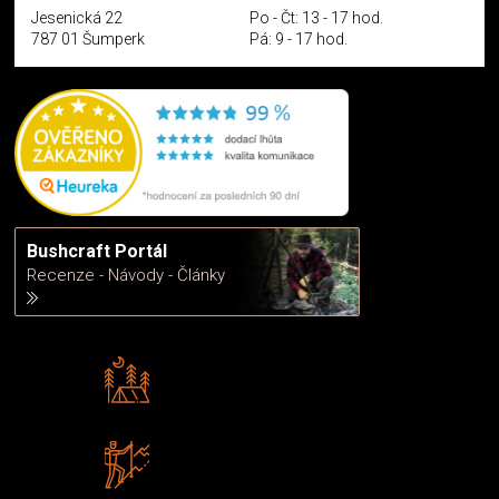
Jesenická 22
Po - Čt: 13 - 17 hod.
787 01 Šumperk
Pá: 9 - 17 hod.
Bushcraft Portál
Recenze - Návody - Články
Rádi předáváme zkušenosti
Poradíme vám s výběrem
Zboží sami testujeme
U nás nekoupíte „zajíce v pytli“