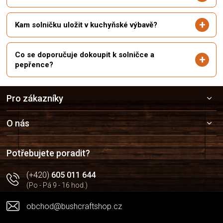
Kam solničku uložit v kuchyňské výbavě?
Co se doporučuje dokoupit k solničce a
pepřence?
Z
Pro zákazníky
á
p
a
O nás
t
í
Potřebujete poradit?
(+420)
605 011 644
(Po - Pá 9 - 16 hod.)
obchod@bushcraftshop.cz