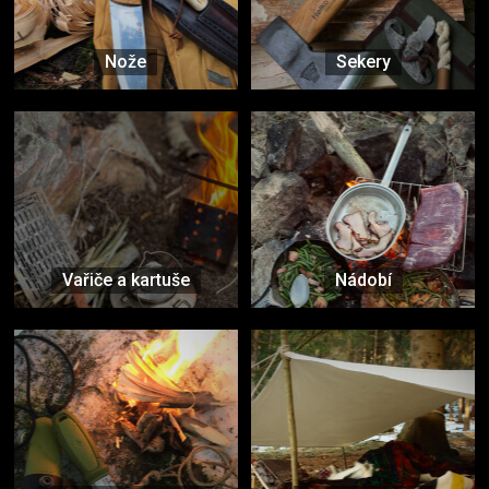
Nože
Sekery
Vařiče a kartuše
Nádobí