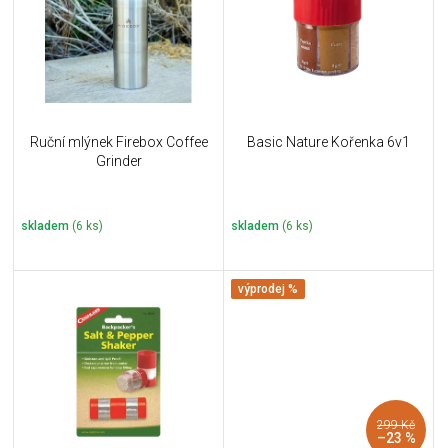
i
k
s
t
p
ů
r
o
d
u
Ruční mlýnek Firebox Coffee
Basic Nature Kořenka 6v1
k
Grinder
t
ů
skladem
(6 ks)
skladem
(6 ks)
výprodej %
299 Kč
–23 %