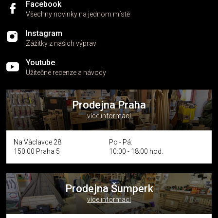
Facebook
Všechny novinky na jednom místě
Instagram
Zážitky z našich výprav
Youtube
Užitečné recenze a návody
Prodejna Praha
více informací
Na Václavce 28
Po - Pá:
150 00 Praha 5
10:00 - 18:00 hod.
Prodejna Šumperk
více informací