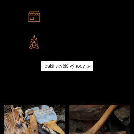
2 kamenné prodejny
Navštivte nás v Praze a
Šumperku
Vlastní značka JuBö
Poctivá ruční výroba v ČR
další skvělé výhody
Užijte si to v přírodě
Vybavení, na které spoléháte nejčastěji