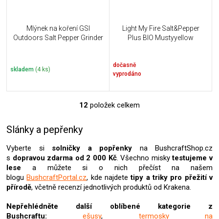
Mlýnek na koření GSI
Light My Fire Salt&Pepper
Outdoors Salt Pepper Grinder
Plus BIO Mustyyellow
dočasně
skladem
(4 ks)
vyprodáno
12
položek celkem
O
v
l
Slánky a pepřenky
á
d
Vyberte si
solničky a popřenky
na BushcraftShop.cz
a
s
dopravou zdarma od 2 000 Kč
. Všechno misky
testujeme v
c
lese
a můžete si o nich přečíst na našem
í
blogu
BushcraftPortal.cz
, kde najdete
tipy a triky pro přežití v
p
přírodě
, včetně recenzí jednotlivých produktů od Krakena.
r
v
Nepřehlédněte další oblíbené kategorie z
k
Bushcraftu:
ešusy
,
termosky na