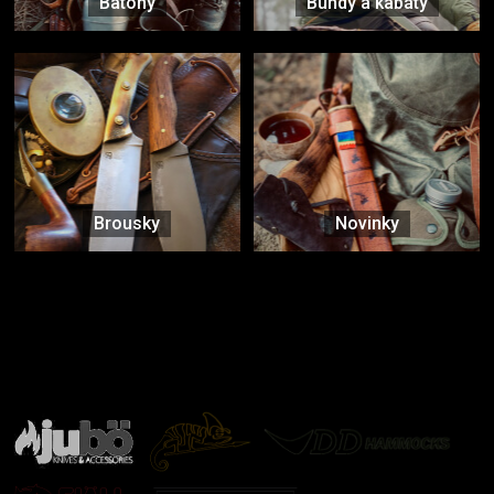
Batohy
Bundy a kabáty
Brousky
Novinky
Značky ověřené samotnou přírodou
další značky