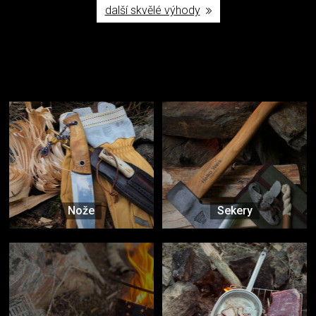
další skvělé výhody
Užijte si to v přírodě
Vybavení, na které spoléháte nejčastěji
Nože
Sekery