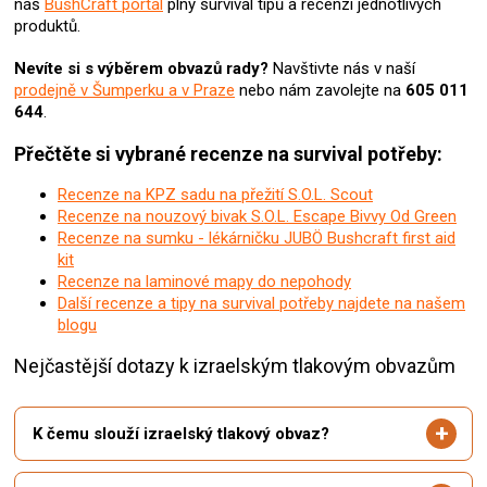
náš
BushCraft portál
plný survival tipů a recenzí jednotlivých
produktů.
Nevíte si s výběrem obvazů rady?
Navštivte nás v naší
prodejně v Šumperku a v Praze
nebo nám zavolejte na
605 011
644
.
Přečtěte si vybrané recenze na survival potřeby:
Recenze na KPZ sadu na přežití S.O.L. Scout
Recenze na nouzový bivak S.O.L. Escape Bivvy Od Green
Recenze na sumku - lékárničku JUBÖ Bushcraft first aid
kit
Recenze na laminové mapy do nepohody
Další recenze a tipy na survival potřeby najdete na našem
blogu
Nejčastější dotazy k izraelským tlakovým obvazům
K čemu slouží izraelský tlakový obvaz?