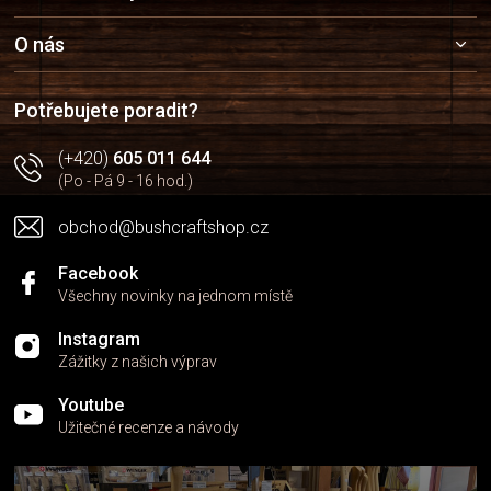
p
a
O nás
t
í
Potřebujete poradit?
(+420)
605 011 644
(Po - Pá 9 - 16 hod.)
obchod@bushcraftshop.cz
Facebook
Všechny novinky na jednom místě
Instagram
Zážitky z našich výprav
Youtube
Užitečné recenze a návody