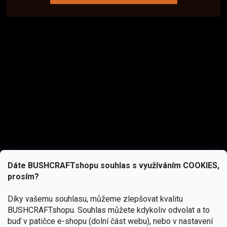
Dáte BUSHCRAFTshopu souhlas s využíváním COOKIES,
prosím?
Díky vašemu souhlasu, můžeme zlepšovat kvalitu
BUSHCRAFTshopu.
Souhlas můžete kdykoliv odvolat a to
buď v patičce e-shopu (dolní část webu), nebo v nastavení