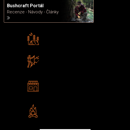
Bushcraft Portál
Recenze - Návody - Články
Rádi předáváme zkušenosti
Poradíme vám s výběrem
Zboží sami testujeme
U nás nekoupíte „zajíce v pytli“
2 kamenné prodejny
Navštivte nás v Praze a
Šumperku
Vlastní značka JuBö
Poctivá ruční výroba v ČR