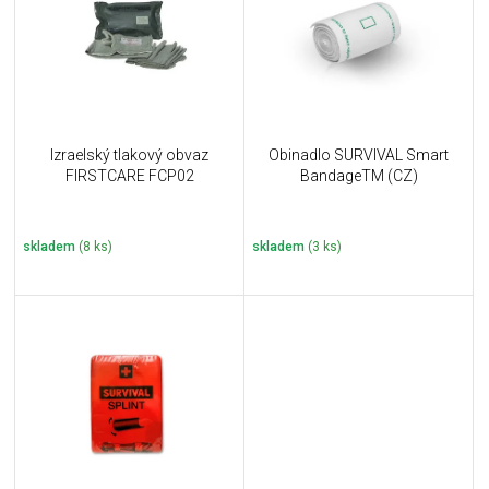
i
k
s
t
p
ů
r
o
d
u
Izraelský tlakový obvaz
Obinadlo SURVIVAL Smart
k
FIRSTCARE FCP02
BandageTM (CZ)
t
ů
skladem
(8 ks)
skladem
(3 ks)