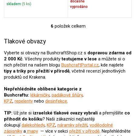
dočasně
skladem
(5 ks)
vyprodáno
6
položek celkem
O
v
l
Tlakové obvazy
á
d
Vyberte si obvazy na BushcraftShop.cz s
dopravou zdarma od
a
2 000 Kč
. Všechny produkty
testujeme v lese
a můžete si o
c
nich přečíst na našem blogu
BushcraftPortal.cz
, kde najdete
í
tipy a triky pro přežití v přírodě
, včetně recenzí jednotlivých
p
produktů od Krakena.
r
v
Nepřehlédněte oblíbené kategorie z
k
Bushcraftu:
lékárničky
,
padákové šňůry
,
y
KPZ
,
repelenty
nebo
desinfekce
.
v
ý
TIP:
Už jste si
izraelské tlakové ovazy
vybrali
a přemýšlíte
co
p
přihodit do košíku
? N
aši zákazníci nejčastěji
i
dokupují
dalekohledy
,
KPZ
,
náramky přežití
,
voděodolné
s
zápisníky
a
mapy
— více v sekci
přežití v přírodě
. Nepřehlédněte
u