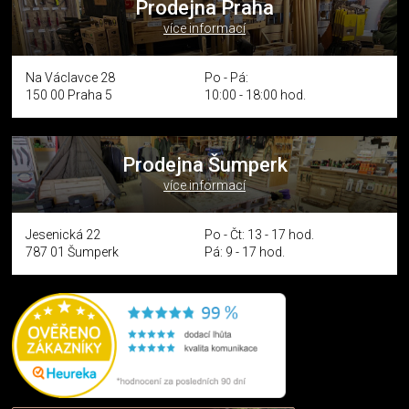
Prodejna Praha
více informací
Na Václavce 28
Po - Pá:
150 00 Praha 5
10:00 - 18:00 hod.
Prodejna Šumperk
více informací
Jesenická 22
Po - Čt: 13 - 17 hod.
787 01 Šumperk
Pá: 9 - 17 hod.