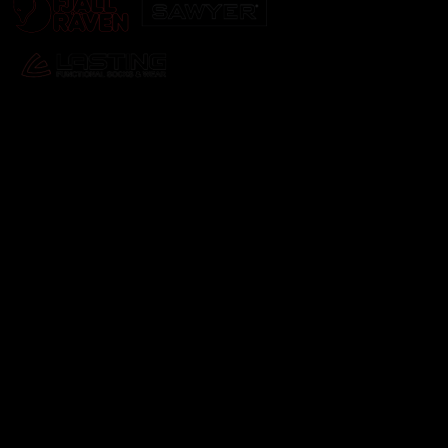
Odebírat newsletter
Vložte svůj e-mail a my vám budeme zasílat informace o
nových produktech na našem e-shopu.
E-mail
Vložením e-mailu souhlasíte s
podmínkami ochrany
osobních údajů
Přihlásit se