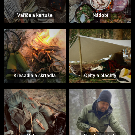
Vařiče a kartuše
Nádobí
Křesadla a škrtadla
Celty a plachty