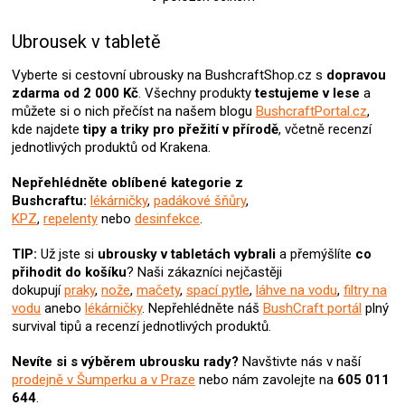
O
v
l
Ubrousek v tabletě
á
d
Vyberte si cestovní ubrousky na BushcraftShop.cz s
dopravou
a
zdarma od 2 000 Kč
. Všechny produkty
testujeme v lese
a
c
můžete si o nich přečíst na našem blogu
BushcraftPortal.cz
,
í
kde najdete
tipy a triky pro přežití v přírodě
, včetně recenzí
p
jednotlivých produktů od Krakena.
r
v
Nepřehlédněte oblíbené kategorie z
k
Bushcraftu:
lékárničky
,
padákové šňůry
,
y
KPZ
,
repelenty
nebo
desinfekce
.
v
ý
TIP:
Už jste si
ubrousky v tabletách
vybrali
a přemýšlíte
co
p
přihodit do košíku
? Naši zákazníci nejčastěji
i
dokupují
praky
,
nože
,
mačety
,
spací pytle
,
láhve na vodu
,
filtry na
s
vodu
anebo
lékárničky
. Nepřehlédněte náš
BushCraft portál
plný
u
survival tipů a recenzí jednotlivých produktů.
Nevíte si s výběrem ubrousku rady?
Navštivte nás v naší
prodejně v Šumperku a v Praze
nebo nám zavolejte na
605 011
644
.