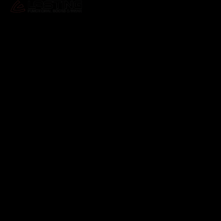
Odebírat newsletter
Vložte svůj e-mail a my vám budeme zasílat informace o
nových produktech na našem e-shopu.
E-mail
Vložením e-mailu souhlasíte s
podmínkami ochrany
osobních údajů
Přihlásit se