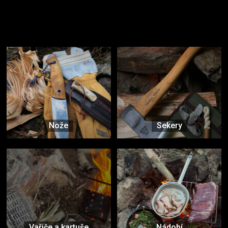
Užijte si to v přírodě
Vybavení, na které spoléháte nejčastěji
Nože
Sekery
Vařiče a kartuše
Nádobí