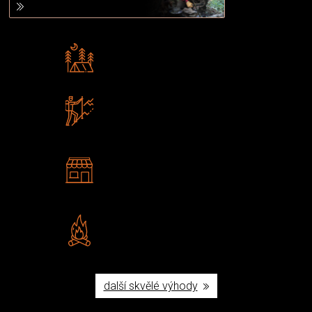
Rádi předáváme zkušenosti
Poradíme vám s výběrem
Zboží sami testujeme
U nás nekoupíte „zajíce v pytli“
2 kamenné prodejny
Navštivte nás v Praze a
Šumperku
Vlastní značka JuBö
Poctivá ruční výroba v ČR
další skvělé výhody