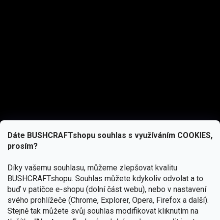
Dáte BUSHCRAFTshopu souhlas s využíváním COOKIES,
prosím?
Díky vašemu souhlasu, můžeme zlepšovat kvalitu
BUSHCRAFTshopu.
Souhlas můžete kdykoliv odvolat a to
buď v patičce e-shopu (dolní část webu), nebo v nastavení
svého prohlížeče (Chrome, Explorer, Opera, Firefox a další).
Stejně tak můžete svůj souhlas modifikovat kliknutím na