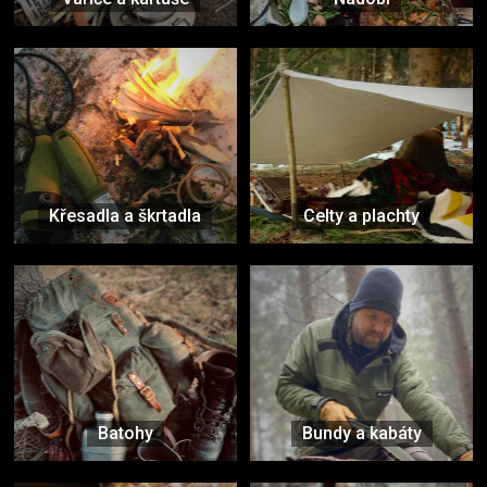
Křesadla a škrtadla
Celty a plachty
Batohy
Bundy a kabáty