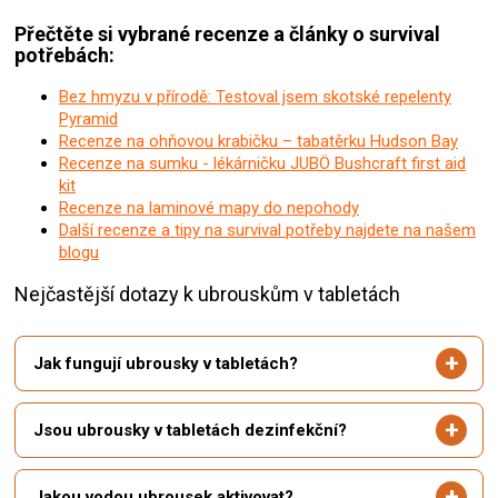
Přečtěte si vybrané recenze a články o survival
potřebách:
Bez hmyzu v přírodě: Testoval jsem skotské repelenty
Pyramid
Recenze na ohňovou krabičku – tabatěrku Hudson Bay
Recenze na sumku - lékárničku JUBÖ Bushcraft first aid
kit
Recenze na laminové mapy do nepohody
Další recenze a tipy na survival potřeby najdete na našem
blogu
Nejčastější dotazy k ubrouskům v tabletách
Jak fungují ubrousky v tabletách?
Jsou ubrousky v tabletách dezinfekční?
Jakou vodou ubrousek aktivovat?