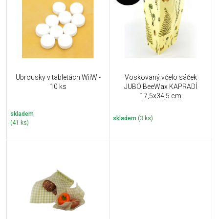
u
i
k
s
t
p
ů
r
o
d
u
Ubrousky v tabletách WiiW -
Voskovaný včelo sáček
k
10 ks
JUBÖ BeeWax KAPRADÍ
t
17,5x34,5 cm
ů
skladem
skladem
(3 ks)
(41 ks)