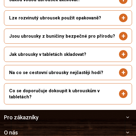
Lze rozvinutý ubrousek použít opakovaně?
Jsou ubrousky z buničiny bezpečné pro přírodu?
Jak ubrousky v tabletách skladovat?
Na co se cestovní ubrousky nejčastěji hodí?
Co se doporučuje dokoupit k ubrouskům v
tabletách?
Z
Pro zákazníky
á
p
a
O nás