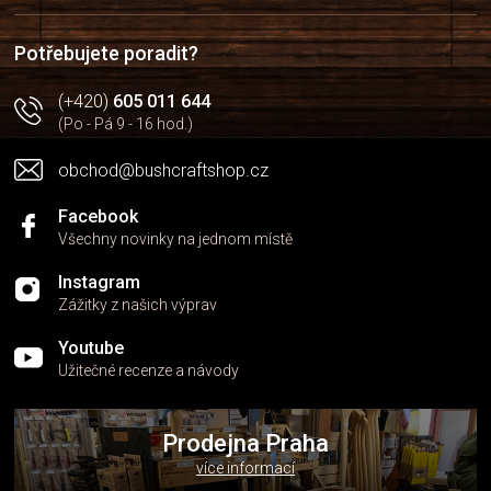
t
í
Potřebujete poradit?
(+420)
605 011 644
(Po - Pá 9 - 16 hod.)
obchod@bushcraftshop.cz
Facebook
Všechny novinky na jednom místě
Instagram
Zážitky z našich výprav
Youtube
Užitečné recenze a návody
Prodejna Praha
více informací