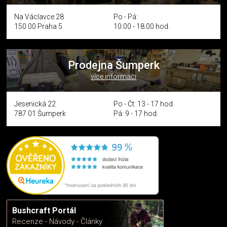
Na Václavce 28
Po - Pá:
150 00 Praha 5
10:00 - 18:00 hod.
Prodejna Šumperk
více informací
Jesenická 22
Po - Čt: 13 - 17 hod.
787 01 Šumperk
Pá: 9 - 17 hod.
Bushcraft Portál
Recenze - Návody - Články