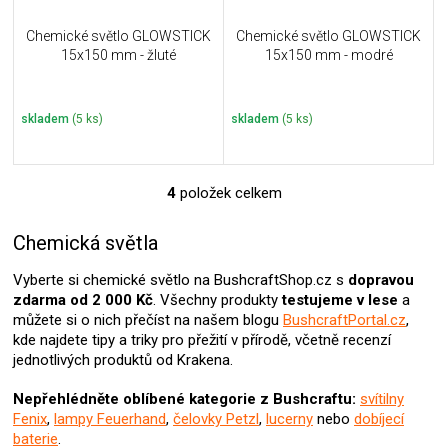
Chemické světlo GLOWSTICK
Chemické světlo GLOWSTICK
15x150 mm - žluté
15x150 mm - modré
skladem
(5 ks)
skladem
(5 ks)
4
položek celkem
O
v
l
Chemická světla
á
d
Vyberte si chemické světlo na BushcraftShop.cz s
dopravou
a
zdarma od 2 000 Kč
. Všechny produkty
testujeme v lese
a
c
můžete si o nich přečíst na našem blogu
BushcraftPortal.cz
,
í
kde najdete tipy a triky pro přežití v přírodě, včetně recenzí
p
jednotlivých produktů od Krakena.
r
v
Nepřehlédněte oblíbené kategorie z Bushcraftu:
svítilny
k
Fenix
,
lampy Feuerhand
,
čelovky Petzl
,
lucerny
nebo
dobíjecí
y
baterie
.
v