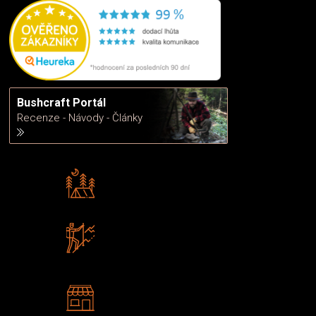
Bushcraft Portál
Recenze - Návody - Články
Rádi předáváme zkušenosti
Poradíme vám s výběrem
Zboží sami testujeme
U nás nekoupíte „zajíce v pytli“
2 kamenné prodejny
Navštivte nás v Praze a
Šumperku