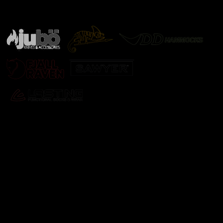
další značky
Odebírat newsletter
Vložte svůj e-mail a my vám budeme zasílat informace o
nových produktech na našem e-shopu.
E-mail