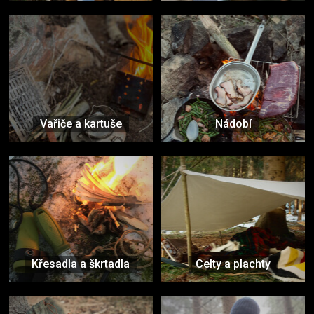
Vařiče a kartuše
Nádobí
Křesadla a škrtadla
Celty a plachty