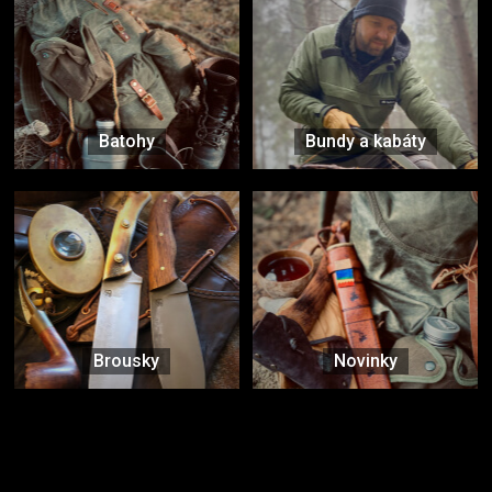
Batohy
Bundy a kabáty
Brousky
Novinky
Značky ověřené samotnou přírodou