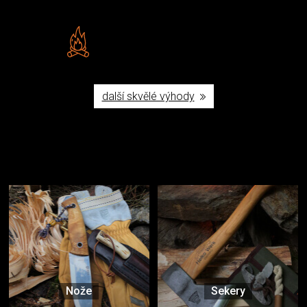
Vlastní značka JuBö
Poctivá ruční výroba v ČR
další skvělé výhody
Užijte si to v přírodě
Vybavení, na které spoléháte nejčastěji
Nože
Sekery