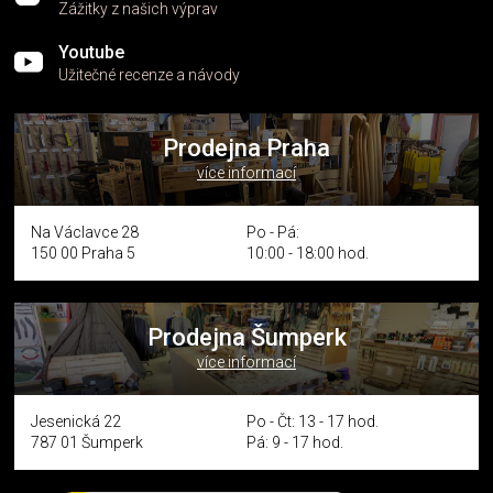
Zážitky z našich výprav
Youtube
Užitečné recenze a návody
Prodejna Praha
více informací
Na Václavce 28
Po - Pá:
150 00 Praha 5
10:00 - 18:00 hod.
Prodejna Šumperk
více informací
Jesenická 22
Po - Čt: 13 - 17 hod.
787 01 Šumperk
Pá: 9 - 17 hod.