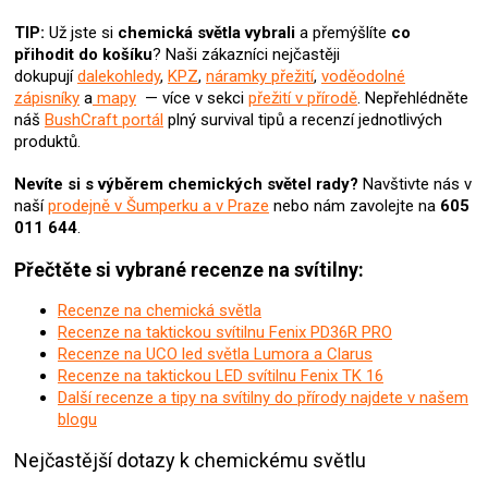
ý
TIP:
Už jste si
chemická světla
vybrali
a přemýšlíte
co
p
přihodit do košíku
? Naši zákazníci nejčastěji
i
dokupují
dalekohledy
,
KPZ
,
náramky přežití
,
voděodolné
s
zápisníky
a
mapy
— více v sekci
přežití v přírodě
. Nepřehlédněte
u
náš
BushCraft portál
plný survival tipů a recenzí jednotlivých
produktů.
Nevíte si s výběrem chemických světel rady?
Navštivte nás v
naší
prodejně v Šumperku a v Praze
nebo nám zavolejte na
605
011 644
.
Přečtěte si vybrané recenze na svítilny:
Recenze na chemická světla
Recenze na taktickou svítilnu Fenix PD36R PRO
Recenze na UCO led světla Lumora a Clarus
Recenze na taktickou LED svítilnu Fenix TK 16
Další recenze a tipy na svítilny do přírody najdete v našem
blogu
Nejčastější dotazy k chemickému světlu