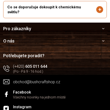
Co se doporučuje dokoupit k chemickému
světlu?
Z
Pro zákazníky
á
p
a
O nás
t
í
Potřebujete poradit?
(+420)
605 011 644
(Po - Pá 9 - 16 hod.)
obchod@bushcraftshop.cz
Facebook
Všechny novinky na jednom místě
Instagram