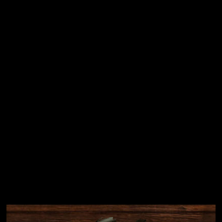
Vložením e-mailu souhlasíte s
podmínkami ochrany
osobních údajů
Přihlásit se
Instagram