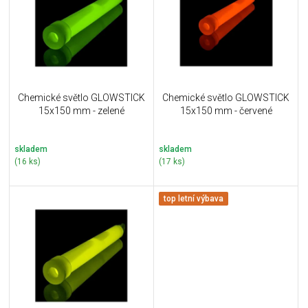
i
k
s
t
p
ů
r
o
d
u
Chemické světlo GLOWSTICK
Chemické světlo GLOWSTICK
k
15x150 mm - zelené
15x150 mm - červené
t
ů
skladem
skladem
(16 ks)
(17 ks)
top letní výbava