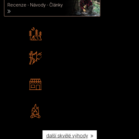
Recenze - Návody - Články
Rádi předáváme zkušenosti
Poradíme vám s výběrem
Zboží sami testujeme
U nás nekoupíte „zajíce v pytli“
2 kamenné prodejny
Navštivte nás v Praze a
Šumperku
Vlastní značka JuBö
Poctivá ruční výroba v ČR
další skvělé výhody