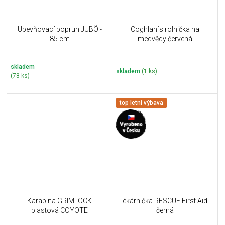
Upevňovací popruh JUBÖ -
Coghlan´s rolnička na
85 cm
medvědy červená
skladem
skladem
(1 ks)
(78 ks)
top letní výbava
Karabina GRIMLOCK
Lékárnička RESCUE First Aid -
plastová COYOTE
černá