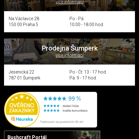
více informací
Na Václavce 28
Po - Pá:
150 00 Praha 5
10:00 - 18:00 hod.
Prodejna Šumperk
více informací
Jesenická 22
Po - Čt: 13 - 17 hod.
787 01 Šumperk
Pá: 9 - 17 hod.
Bushcraft Portál