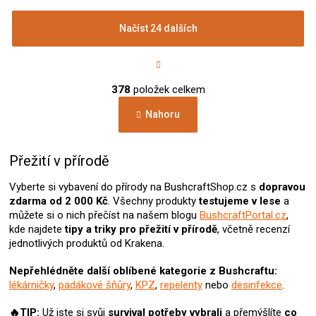
Načíst 24 dalších
S
t
r
O
á
378
položek celkem
v
n
l
k
Nahoru
á
o
d
v
a
á
c
Přežití v přírodě
n
í
í
p
Vyberte si vybavení do přírody na BushcraftShop.cz s
dopravou
r
zdarma od 2 000 Kč
. Všechny produkty
testujeme v lese
a
v
můžete si o nich přečíst na našem blogu
BushcraftPortal.cz
,
k
kde najdete
tipy a triky pro přežití v přírodě
, včetně recenzí
y
jednotlivých produktů od Krakena.
v
ý
Nepřehlédněte další oblíbené kategorie z Bushcraftu:
p
lékárničky
,
padákové šňůry
,
KPZ
,
repelenty
nebo
desinfekce
.
i
s
🔥TIP:
Už jste si svůj
survival potřeby
vybrali
a přemýšlíte
co