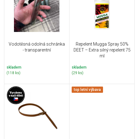
i
k
s
t
p
ů
r
o
d
u
Vodotěsná odolná schránka
Repelent Mugga Spray 50%
k
- transparentní
DEET – Extra silný repelent 75
t
ml
ů
skladem
skladem
(118 ks)
(29 ks)
top letní výbava