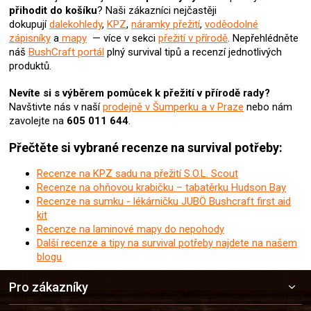
u
přihodit do košíku
? N
aši zákazníci nejčastěji
dokupují
dalekohledy
,
KPZ
,
náramky přežití
,
voděodolné
zápisníky
a
mapy
— více v sekci
přežití v přírodě
. Nepřehlédněte
náš
BushCraft portál
plný survival tipů a recenzí jednotlivých
produktů.
Nevíte si s výběrem pomůcek k přežití v přírodě rady?
Navštivte nás v naší
prodejně v Šumperku a v Praze
nebo nám
zavolejte na
605 011 644
.
Přečtěte si vybrané recenze na survival potřeby:
Recenze na KPZ sadu na přežití S.O.L. Scout
Recenze na ohňovou krabičku – tabatěrku Hudson Bay
Recenze na sumku - lékárničku JUBÖ Bushcraft first aid
kit
Recenze na laminové mapy do nepohody
Další recenze a tipy na survival potřeby najdete na našem
blogu
Z
Pro zákazníky
á
p