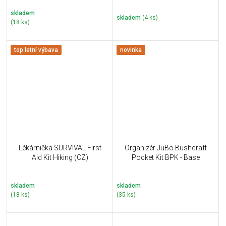
skladem
skladem
(4 ks)
(18 ks)
top letní výbava
novinka
Lékárnička SURVIVAL First
Organizér JuBö Bushcraft
Aid Kit Hiking (CZ)
Pocket Kit BPK - Base
skladem
skladem
(18 ks)
(35 ks)