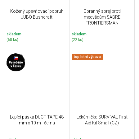
Kožený upevňovací popruh
Obranný sprej proti
JUBÖ Bushcraft
medvědům SABRE
FRONTIERSMAN
skladem
skladem
(68 ks)
(22 ks)
top letní výbava
Lepící páska DUCT TAPE 48
Lékárnička SURVIVAL First
mm x 10 m - černá
Aid Kit Small (CZ)