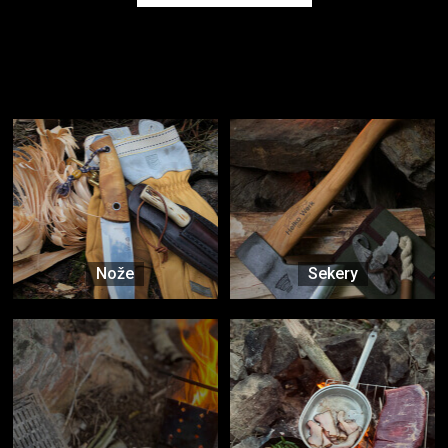
Užijte si to v přírodě
Vybavení, na které spoléháte nejčastěji
Nože
Sekery