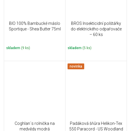
BIO 100% Bambucké máslo
BROS Insekticidní polštářky
Sportique - Shea Butter 75ml
do elektrického odpařovače
– 60 ks
skladem
(9 ks)
skladem
(5 ks)
novinka
Coghlan´s rolnička na
Padáková šňůra Helikon-Tex
medvědy modrá
550 Paracord - US Woodland