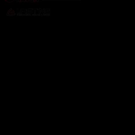
Odebírat newsletter
Vložte svůj e-mail a my vám budeme zasílat informace o
nových produktech na našem e-shopu.
E-mail
Vložením e-mailu souhlasíte s
podmínkami ochrany
osobních údajů
Přihlásit se