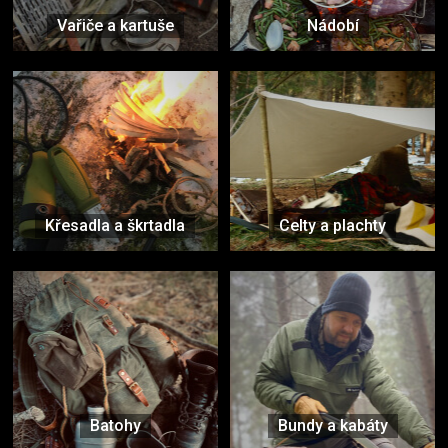
Vařiče a kartuše
Nádobí
Křesadla a škrtadla
Celty a plachty
Batohy
Bundy a kabáty