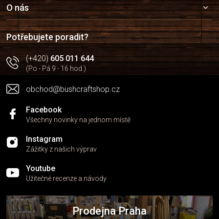
a
O nás
t
í
Potřebujete poradit?
(+420)
605 011 644
(Po - Pá 9 - 16 hod.)
obchod@bushcraftshop.cz
Facebook
Všechny novinky na jednom místě
Instagram
Zážitky z našich výprav
Youtube
Užitečné recenze a návody
Prodejna Praha