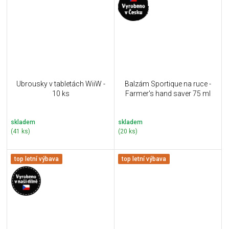
Ubrousky v tabletách WiiW -
Balzám Sportique na ruce -
10 ks
Farmer's hand saver 75 ml
skladem
skladem
(41 ks)
(20 ks)
top letní výbava
top letní výbava