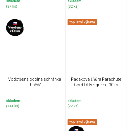
skladem
skladem
(37 ks)
(32 ks)
top letní výbava
Vodotěsná odolná schránka
Padáková šňůra Parachute
- hnědá
Cord OLIVE green - 30 m
skladem
skladem
(141 ks)
(22 ks)
top letní výbava