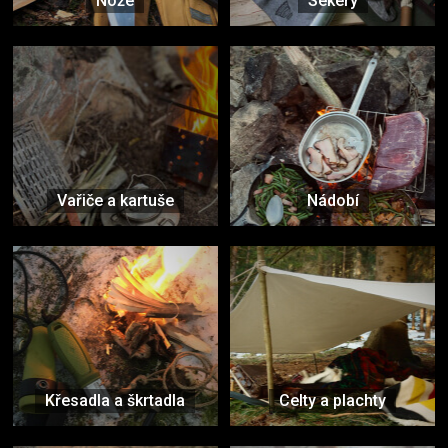
Nože
Sekery
Vařiče a kartuše
Nádobí
Křesadla a škrtadla
Celty a plachty