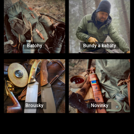
Batohy
Bundy a kabáty
Brousky
Novinky