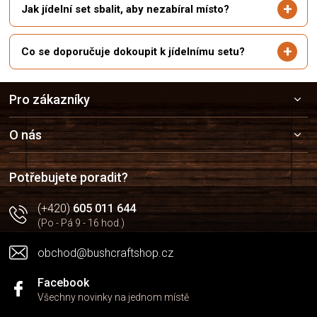
Jak jídelní set sbalit, aby nezabíral místo?
Co se doporučuje dokoupit k jídelnímu setu?
Z
Pro zákazníky
á
p
a
O nás
t
í
Potřebujete poradit?
(+420)
605 011 644
(Po - Pá 9 - 16 hod.)
obchod@bushcraftshop.cz
Facebook
Všechny novinky na jednom místě