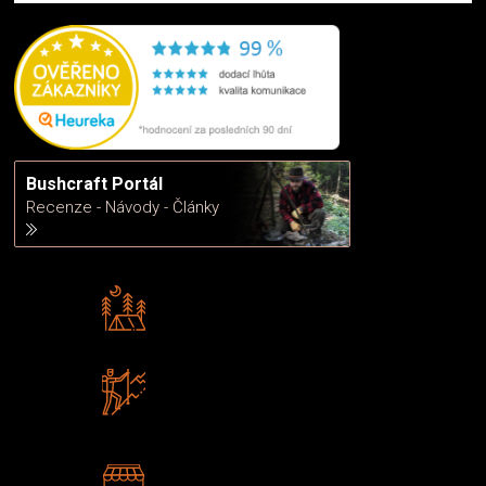
Bushcraft Portál
Recenze - Návody - Články
Rádi předáváme zkušenosti
Poradíme vám s výběrem
Zboží sami testujeme
U nás nekoupíte „zajíce v pytli“
2 kamenné prodejny