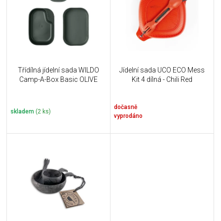
i
k
s
t
p
ů
r
o
d
u
Třídílná jídelní sada WILDO
Jídelní sada UCO ECO Mess
k
Camp-A-Box Basic OLIVE
Kit 4 dílná - Chili Red
t
ů
dočasně
skladem
(2 ks)
vyprodáno