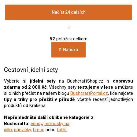
Načíst 24 dalších
S
t
r
O
á
52
položek celkem
v
n
l
k
Nahoru
á
o
d
v
a
á
c
Cestovní jídelní sety
n
í
í
p
Vyberte si
jídelní sety
na BushcraftShop.cz s
dopravou
r
zdarma od 2 000 Kč
. Všechny sety
testujeme v lese
a můžete
v
si o nich přečíst na našem blogu
BushcraftPortal.cz
, kde najdete
k
tipy a triky pro přežití v přírodě
, včetně recenzí jednotlivých
y
produktů od Krakena.
v
ý
Nepřehlédněte další oblíbené kategorie z
p
Bushcraftu:
ešusy
,
termosky na
i
jídlo
,
pánvičky
,
hrnce
nebo
talíře
.
s