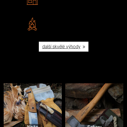
Navštivte nás v Praze a
Šumperku
Vlastní značka JuBö
Poctivá ruční výroba v ČR
další skvělé výhody
Užijte si to v přírodě
Vybavení, na které spoléháte nejčastěji