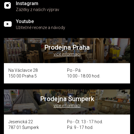
Instagram
Zážitky z našich výprav
Youtube
Užitečné recenze a návody
Prodejna Praha
více informací
Na Václavce 28
Po - Pá:
150 00 Praha 5
10:00 - 18:00 hod.
Prodejna Šumperk
více informací
Jesenická 22
Po - Čt: 13 - 17 hod.
787 01 Šumperk
Pá: 9 - 17 hod.