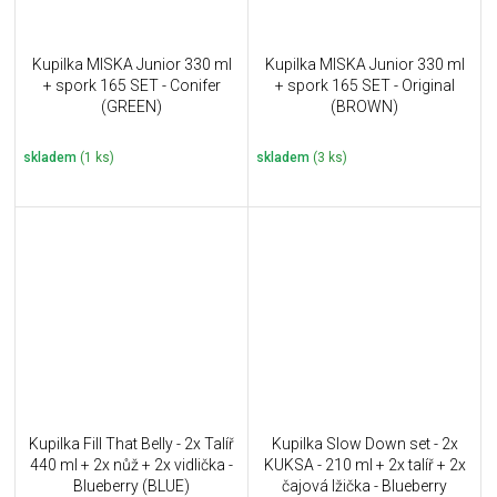
Kupilka MISKA Junior 330 ml
Kupilka MISKA Junior 330 ml
+ spork 165 SET - Conifer
+ spork 165 SET - Original
(GREEN)
(BROWN)
skladem
(1 ks)
skladem
(3 ks)
Kupilka Fill That Belly - 2x Talíř
Kupilka Slow Down set - 2x
440 ml + 2x nůž + 2x vidlička -
KUKSA - 210 ml + 2x talíř + 2x
Blueberry (BLUE)
čajová lžička - Blueberry