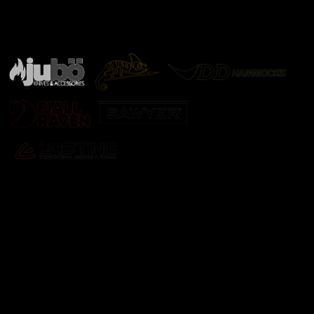
Značky ověřené samotnou přírodou
další značky
Odebírat newsletter
Vložte svůj e-mail a my vám budeme zasílat informace o
nových produktech na našem e-shopu.
E-mail