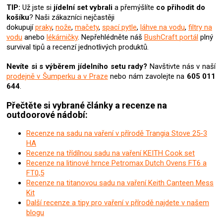
u
TIP:
Už jste si
jídelní set
vybrali
a přemýšlíte
co přihodit do
košíku
? Naši zákazníci nejčastěji
dokupují
praky
,
nože
,
mačety
,
spací pytle
,
láhve na vodu
,
filtry na
vodu
anebo
lékárničky
. Nepřehlédněte náš
BushCraft portál
plný
survival tipů a recenzí jednotlivých produktů.
Nevíte si s výběrem jídelního setu rady?
Navštivte nás v naší
prodejně v Šumperku a v Praze
nebo nám zavolejte na
605 011
644
.
Přečtěte si vybrané články a recenze na
outdoorové nádobí:
Recenze na sadu na vaření v přírodě Trangia Stove 25-3
HA
Recenze na třídílnou sadu na vaření KEITH Cook set
Recenze na litinové hrnce Petromax Dutch Ovens FT6 a
FT0,5
Recenze na titanovou sadu na vaření Keith Canteen Mess
Kit
Další recenze a tipy pro vaření v přírodě najdete v našem
blogu