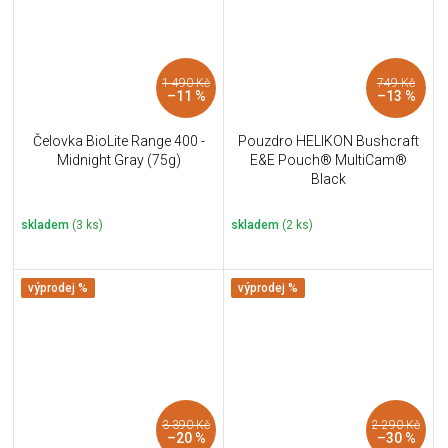
1 490 Kč
749 Kč
–11 %
–13 %
Čelovka BioLite Range 400 -
Pouzdro HELIKON Bushcraft
Midnight Gray (75g)
E&E Pouch® MultiCam®
Black
skladem
(3 ks)
skladem
(2 ks)
výprodej %
výprodej %
3 390 Kč
2 290 Kč
–20 %
–30 %