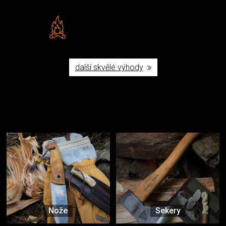
Vlastní značka JuBö
Poctivá ruční výroba v ČR
další skvělé výhody
Užijte si to v přírodě
Vybavení, na které spoléháte nejčastěji
Nože
Sekery