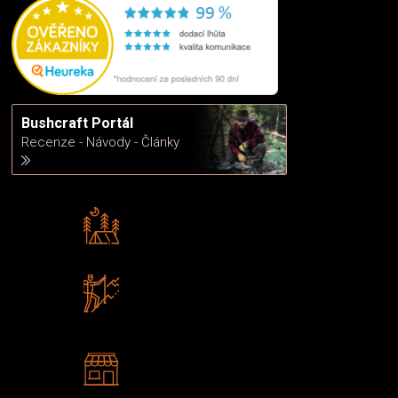
Bushcraft Portál
Recenze - Návody - Články
Rádi předáváme zkušenosti
Poradíme vám s výběrem
Zboží sami testujeme
U nás nekoupíte „zajíce v pytli“
2 kamenné prodejny
Navštivte nás v Praze a
Šumperku