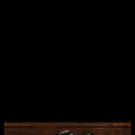
Vložením e-mailu souhlasíte s
podmínkami ochrany
osobních údajů
Přihlásit se
Instagram