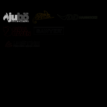
další značky
Odebírat newsletter
Vložte svůj e-mail a my vám budeme zasílat informace o
nových produktech na našem e-shopu.
E-mail