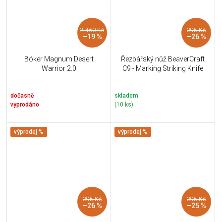
2 460 Kč
395 Kč
–19 %
–26 %
Böker Magnum Desert
Řezbářský nůž BeaverCraft
Warrior 2.0
C9 - Marking Striking Knife
dočasně
skladem
vyprodáno
(10 ks)
výprodej %
výprodej %
395 Kč
395 Kč
–26 %
–25 %