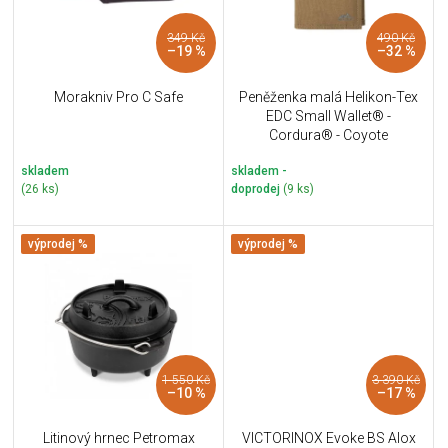
p
n
k
r
e
t
349 Kč
490 Kč
o
l
ů
–19 %
–32 %
d
u
Morakniv Pro C Safe
Peněženka malá Helikon-Tex
k
EDC Small Wallet® -
t
Cordura® - Coyote
ů
skladem
skladem -
(26 ks)
doprodej
(9 ks)
výprodej %
výprodej %
1 550 Kč
3 390 Kč
–10 %
–17 %
Litinový hrnec Petromax
VICTORINOX Evoke BS Alox