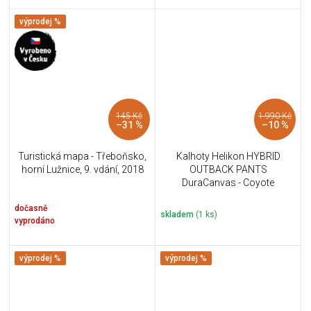
výprodej %
145 Kč
1 990 Kč
–31 %
–10 %
Turistická mapa - Třeboňsko,
Kalhoty Helikon HYBRID
horní Lužnice, 9. vdání, 2018
OUTBACK PANTS
DuraCanvas - Coyote
dočasně
skladem
(1 ks)
vyprodáno
výprodej %
výprodej %