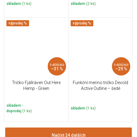
skladem
(1 ks)
skladem
(2 ks)
výprodej %
výprodej %
1 490 Kč
1 690 Kč
–31 %
–29 %
Tričko Fjällräven Out Here
Funkční merino tričko Devold
Hemp - Green
Active Outline – šedé
skladem -
skladem
(1 ks)
doprodej
(1 ks)
Načíst 24 dalších