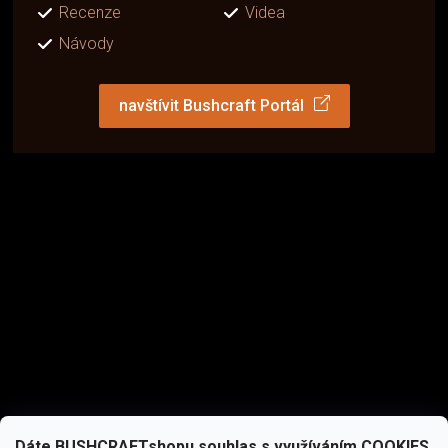
Recenze
Videa
Návody
navštívit Bushcraft Portál
Dáte BUSHCRAFTshopu souhlas s využíváním COOKIES,