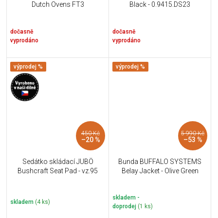
Dutch Ovens FT3
Black - 0.9415.DS23
dočasně
dočasně
vyprodáno
vyprodáno
výprodej %
výprodej %
450 Kč
5 990 Kč
–20 %
–53 %
Sedátko skládací JUBÖ
Bunda BUFFALO SYSTEMS
Bushcraft Seat Pad - vz.95
Belay Jacket - Olive Green
skladem -
skladem
(4 ks)
doprodej
(1 ks)