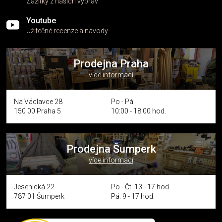
Zážitky z našich výprav
Youtube
Užitečné recenze a návody
Prodejna Praha
více informací
Na Václavce 28
Po - Pá:
150 00 Praha 5
10:00 - 18:00 hod.
Prodejna Šumperk
více informací
Jesenická 22
Po - Čt: 13 - 17 hod.
787 01 Šumperk
Pá: 9 - 17 hod.