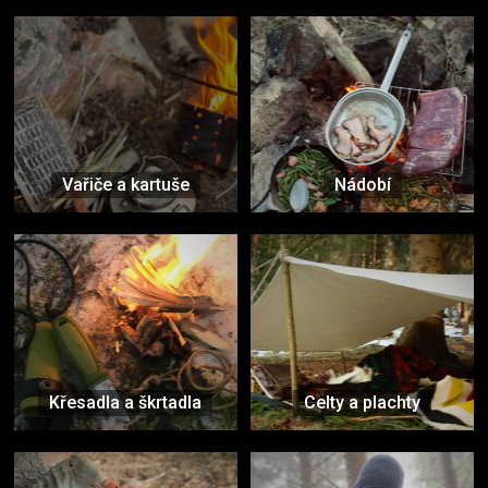
Vařiče a kartuše
Nádobí
Křesadla a škrtadla
Celty a plachty