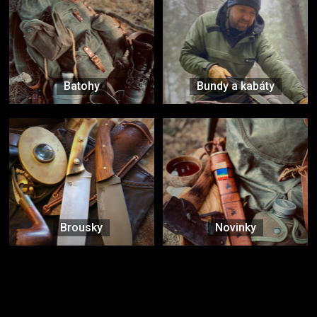
Batohy
Bundy a kabáty
Brousky
Novinky
Značky ověřené samotnou přírodou