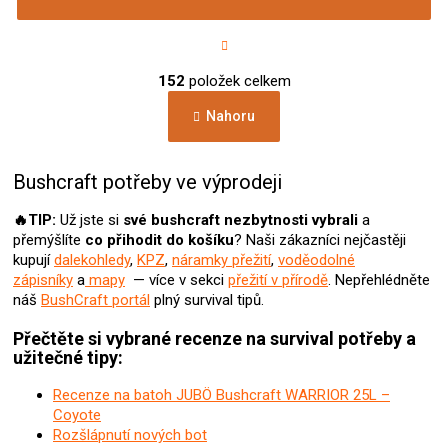
S
t
r
O
á
152
položek celkem
v
n
l
k
Nahoru
á
o
d
v
a
á
c
Bushcraft potřeby ve výprodeji
n
í
í
p
🔥TIP:
Už jste si
své bushcraft nezbytnosti vybrali
a
r
přemýšlíte
co přihodit do košíku
? Naši zákazníci nejčastěji
v
kupují
dalekohledy
,
KPZ
,
náramky přežití
,
voděodolné
k
zápisníky
a
mapy
— více v sekci
přežití v přírodě
. Nepřehlédněte
y
náš
BushCraft portál
plný survival tipů.
v
ý
Přečtěte si vybrané recenze na survival potřeby a
p
užitečné tipy:
i
s
Recenze na batoh JUBÖ Bushcraft WARRIOR 25L –
u
Coyote
Rozšlápnutí nových bot