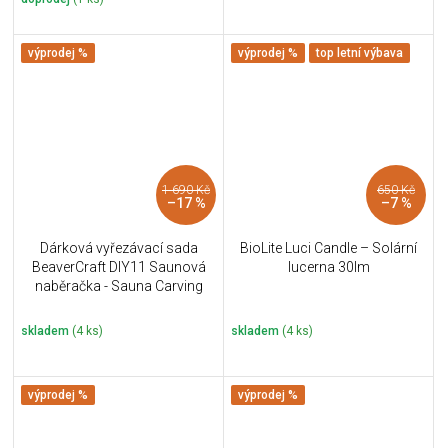
výprodej %
výprodej %
top letní výbava
1 690 Kč
650 Kč
–17 %
–7 %
Dárková vyřezávací sada
BioLite Luci Candle – Solární
BeaverCraft DIY11 Saunová
lucerna 30lm
naběračka - Sauna Carving
Kit
skladem
(4 ks)
skladem
(4 ks)
výprodej %
výprodej %