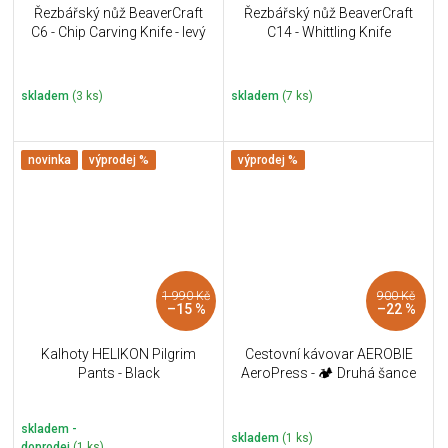
Řezbářský nůž BeaverCraft
Řezbářský nůž BeaverCraft
C6 - Chip Carving Knife - levý
C14 - Whittling Knife
skladem
(3 ks)
skladem
(7 ks)
novinka
výprodej %
výprodej %
1 990 Kč
900 Kč
–15 %
–22 %
Kalhoty HELIKON Pilgrim
Cestovní kávovar AEROBIE
Pants - Black
AeroPress - 🏕️ Druhá šance
skladem -
skladem
(1 ks)
doprodej
(1 ks)