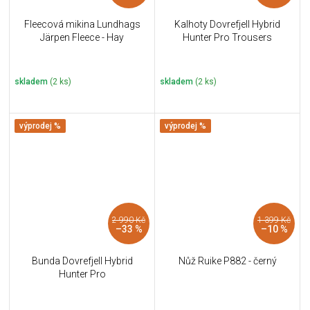
Fleecová mikina Lundhags
Kalhoty Dovrefjell Hybrid
Järpen Fleece - Hay
Hunter Pro Trousers
skladem
(2 ks)
skladem
(2 ks)
výprodej %
výprodej %
2 990 Kč
1 399 Kč
–33 %
–10 %
Bunda Dovrefjell Hybrid
Nůž Ruike P882 - černý
Hunter Pro