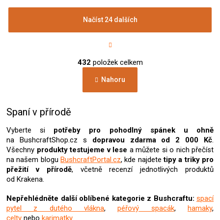
Načíst 24 dalších
S
t
r
O
á
432
položek celkem
v
n
l
k
Nahoru
á
o
d
v
a
á
c
Spaní v přírodě
n
í
í
p
Vyberte si
potřeby pro pohodlný spánek u ohně
r
na BushcraftShop.cz s
dopravou zdarma od 2 000 Kč
.
v
Všechny
produkty
testujeme v lese
a můžete si o nich přečíst
k
na našem blogu
BushcraftPortal.cz
, kde najdete
tipy a triky pro
y
přežití v přírodě
, včetně recenzí jednotlivých produktů
v
od Krakena.
ý
p
Nepřehlédněte další oblíbené kategorie z Bushcraftu:
spací
i
pytel z dutého vlákna
,
péřový spacák
,
hamaky
,
s
celty
nebo
karimatky
.