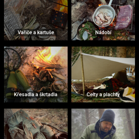
Vařiče a kartuše
Nádobí
Křesadla a škrtadla
Celty a plachty