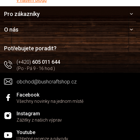
v našem blogu
Z
Pro zákazníky
á
p
a
O nás
t
í
Potřebujete poradit?
(+420)
605 011 644
(Po - Pá 9 - 16 hod.)
obchod@bushcraftshop.cz
Facebook
Všechny novinky na jednom místě
Instagram
Zážitky z našich výprav
Youtube
Užitečné recenze a návody