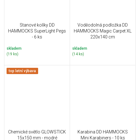
Stanové kolíky DD
Voděodolná podložka DD
HAMMOCKS SuperLight Pegs
HAMMOCKS Magic Carpet XL
- 6 ks
220x140 cm
skladem
skladem
(19 ks)
(14 ks)
top letní výbava
Chemické světlo GLOWSTICK
Karabina DD HAMMOCKS
15x150 mm - modré
Mini Karabiners - 10 ks