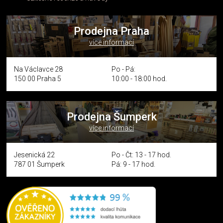
Prodejna Praha
více informací
Na Václavce 28
Po - Pá:
150 00 Praha 5
10:00 - 18:00 hod.
Prodejna Šumperk
více informací
Jesenická 22
Po - Čt: 13 - 17 hod.
787 01 Šumperk
Pá: 9 - 17 hod.