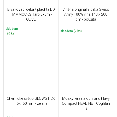
Bivakovací celta / plachta DD
Vlněná originální deka Swiss
HAMMOCKS Tarp 3x3m -
Army 100% vlna 140 x 200
OLIVE
cm - použitá
skladem
skladem
(7 ks)
(20 ks)
Chemické světlo GLOWSTICK
Moskytiéra na ochranu hlavy
15x150 mm - zelené
Compact HEAD NET Coghlan
´s