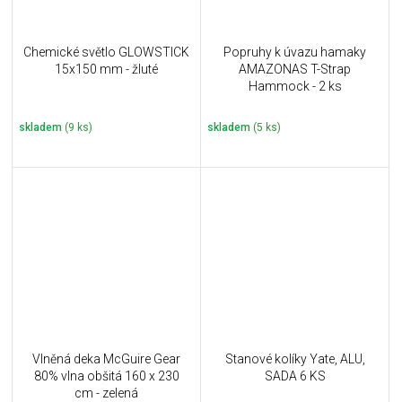
Chemické světlo GLOWSTICK
Popruhy k úvazu hamaky
15x150 mm - žluté
AMAZONAS T-Strap
Hammock - 2 ks
skladem
(9 ks)
skladem
(5 ks)
Vlněná deka McGuire Gear
Stanové kolíky Yate, ALU,
80% vlna obšitá 160 x 230
SADA 6 KS
cm - zelená