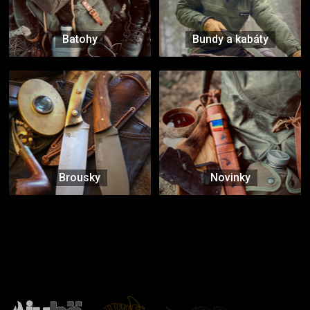
Batohy
Bundy a kabáty
Brousky
Novinky
Značky ověřené samotnou přírodou
další značky