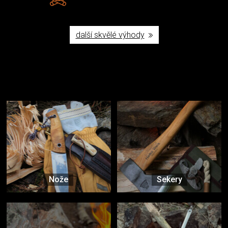
Poctivá ruční výroba v ČR
další skvělé výhody
Užijte si to v přírodě
Vybavení, na které spoléháte nejčastěji
Nože
Sekery