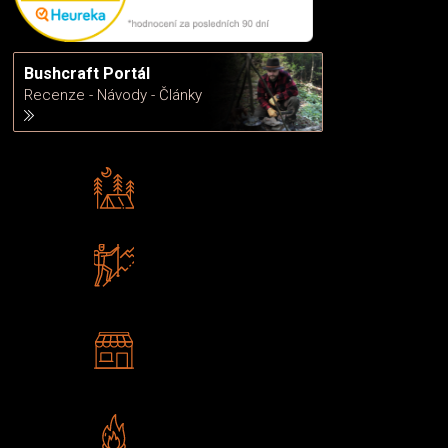
Bushcraft Portál
Recenze - Návody - Články
Rádi předáváme zkušenosti
Poradíme vám s výběrem
Zboží sami testujeme
U nás nekoupíte „zajíce v pytli“
2 kamenné prodejny
Navštivte nás v Praze a
Šumperku
Vlastní značka JuBö