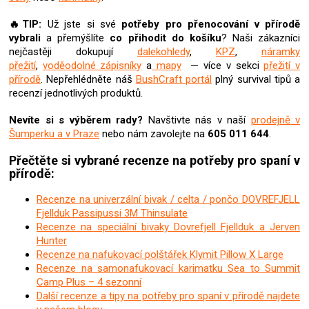
u
🔥TIP:
Už jste si své
potřeby pro přenocování v přírodě
vybrali
a přemýšlíte
co přihodit do košíku
? N
aši zákazníci
nejčastěji dokupují
dalekohledy
,
KPZ
,
náramky
přežití
,
voděodolné zápisníky
a
mapy
— více v sekci
přežití v
přírodě
. Nepřehlédněte náš
BushCraft portál
plný survival tipů a
recenzí jednotlivých produktů.
Nevíte si s výběrem rady?
Navštivte nás v naší
prodejně v
Šumperku a v Praze
nebo nám zavolejte na
605 011 644
.
Přečtěte si vybrané recenze na potřeby pro spaní v
přírodě:
Recenze na univerzální bivak / celta / pončo DOVREFJELL
Fjellduk Passipussi 3M Thinsulate
Recenze na speciální bivaky Dovrefjell Fjellduk a Jerven
Hunter
Recenze na nafukovací polštářek Klymit Pillow X Large
Recenze na samonafukovací karimatku Sea to Summit
Camp Plus – 4 sezonní
Další recenze a tipy na potřeby pro spaní v přírodě najdete