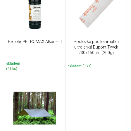
i
k
s
t
p
ů
r
o
d
u
Petrolej PETROMAX Alkan - 1l
Podložka pod karimatku
k
ultralehká Dupont Tyvek
t
230x150cm (200g)
ů
skladem
skladem
(9 ks)
(41 ks)