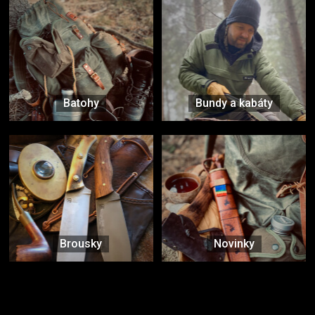
Batohy
Bundy a kabáty
Brousky
Novinky