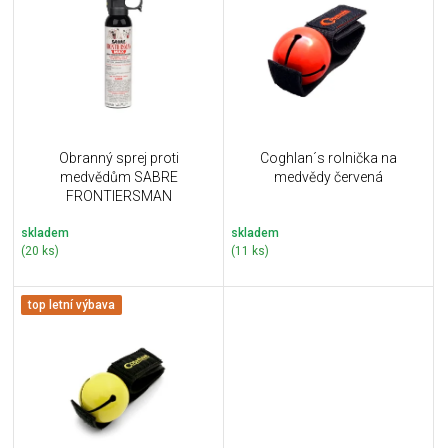
u
i
k
s
t
p
ů
r
o
d
u
Obranný sprej proti
Coghlan´s rolnička na
k
medvědům SABRE
medvědy červená
t
FRONTIERSMAN
ů
skladem
skladem
(20 ks)
(11 ks)
top letní výbava