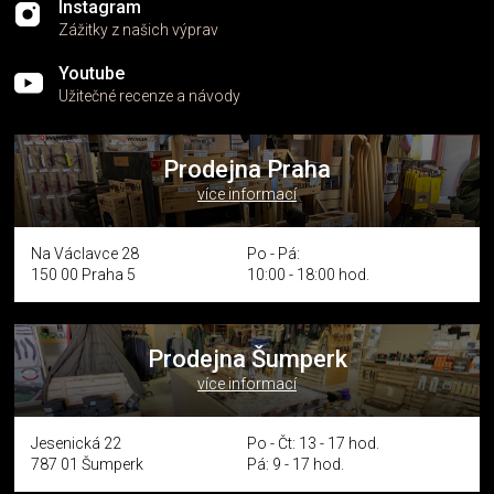
Instagram
Zážitky z našich výprav
Youtube
Užitečné recenze a návody
Prodejna Praha
více informací
Na Václavce 28
Po - Pá:
150 00 Praha 5
10:00 - 18:00 hod.
Prodejna Šumperk
více informací
Jesenická 22
Po - Čt: 13 - 17 hod.
787 01 Šumperk
Pá: 9 - 17 hod.