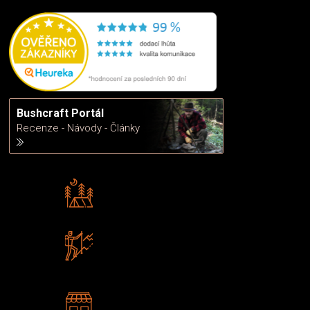
Bushcraft Portál
Recenze - Návody - Články
Rádi předáváme zkušenosti
Poradíme vám s výběrem
Zboží sami testujeme
U nás nekoupíte „zajíce v pytli“
2 kamenné prodejny
Navštivte nás v Praze a