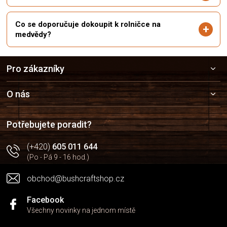
Co se doporučuje dokoupit k rolničce na
medvědy?
Z
Pro zákazníky
á
p
a
O nás
t
í
Potřebujete poradit?
(+420)
605 011 644
(Po - Pá 9 - 16 hod.)
obchod@bushcraftshop.cz
Facebook
Všechny novinky na jednom místě