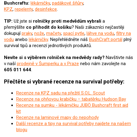
k
Bushcraftu:
lékárničky
,
padákové šňůry
,
y
KPZ
,
repelenty
,
desinfekce
.
v
ý
TIP:
Už jste si
rolničky proti medvědům
vybrali
a
p
přemýšlíte
co přihodit do košíku
? Naši zákazníci nejčastěji
i
dokupují
praky
,
nože
,
mačety
,
spací pytle
,
láhve na vodu
,
filtry na
s
vodu
anebo
lékárničky
. Nepřehlédněte náš
BushCraft portál
plný
u
survival tipů a recenzí jednotlivých produktů.
Nevíte si s výběrem rolniček na medvědy rady?
Navštivte nás
v naší
prodejně v Šumperku a v Praze
nebo nám zavolejte na
605 011 644
.
Přečtěte si vybrané recenze na survival potřeby:
Recenze na KPZ sadu na přežití S.O.L. Scout
Recenze na ohňovou krabičku – tabatěrku Hudson Bay
Recenze na sumku - lékárničku JUBÖ Bushcraft first aid
kit
Recenze na laminové mapy do nepohody
Další recenze a tipy na survival potřeby najdete na našem
blogu