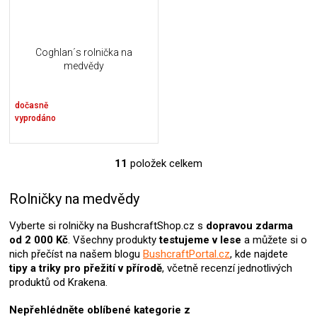
Coghlan´s rolnička na
medvědy
dočasně
vyprodáno
11
položek celkem
O
v
l
Rolničky na medvědy
á
d
Vyberte si rolničky na BushcraftShop.cz s
dopravou zdarma
a
od 2 000 Kč
. Všechny produkty
testujeme v lese
a můžete si o
c
nich přečíst na našem blogu
BushcraftPortal.cz
, kde najdete
í
tipy a triky pro přežití v přírodě
, včetně recenzí jednotlivých
p
produktů od Krakena.
r
v
Nepřehlédněte oblíbené kategorie z