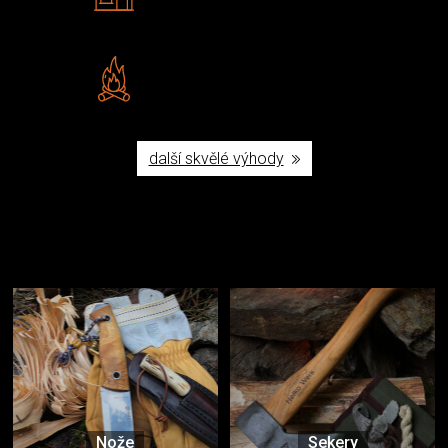
Šumperku
Vlastní značka JuBö
Poctivá ruční výroba v ČR
další skvělé výhody
Užijte si to v přírodě
Vybavení, na které spoléháte nejčastěji
Nože
Sekery