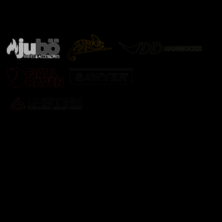
Značky ověřené samotnou přírodou
další značky
Odebírat newsletter
Vložte svůj e-mail a my vám budeme zasílat informace o
nových produktech na našem e-shopu.
E-mail