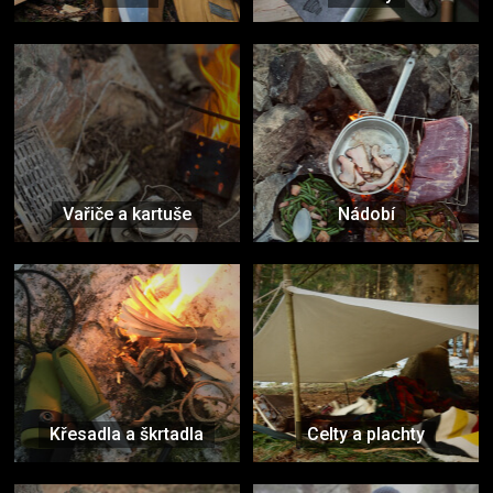
Vařiče a kartuše
Nádobí
Křesadla a škrtadla
Celty a plachty