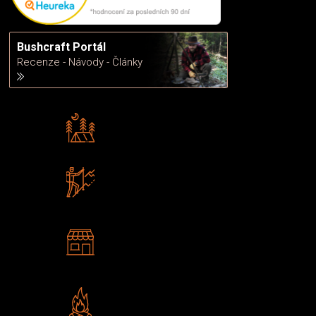
Bushcraft Portál
Recenze - Návody - Články
Rádi předáváme zkušenosti
Poradíme vám s výběrem
Zboží sami testujeme
U nás nekoupíte „zajíce v pytli“
2 kamenné prodejny
Navštivte nás v Praze a
Šumperku
Vlastní značka JuBö
Poctivá ruční výroba v ČR