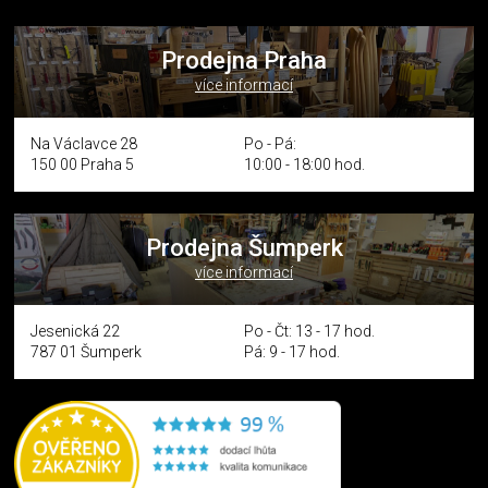
Prodejna Praha
více informací
Na Václavce 28
Po - Pá:
150 00 Praha 5
10:00 - 18:00 hod.
Prodejna Šumperk
více informací
Jesenická 22
Po - Čt: 13 - 17 hod.
787 01 Šumperk
Pá: 9 - 17 hod.