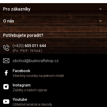
Z
Pro zákazníky
á
p
a
O nás
t
í
Potřebujete poradit?
(+420)
605 011 644
(Po - Pá 9 - 16 hod.)
obchod@bushcraftshop.cz
Facebook
Všechny novinky na jednom místě
Instagram
Zážitky z našich výprav
Youtube
Užitečné recenze a návody