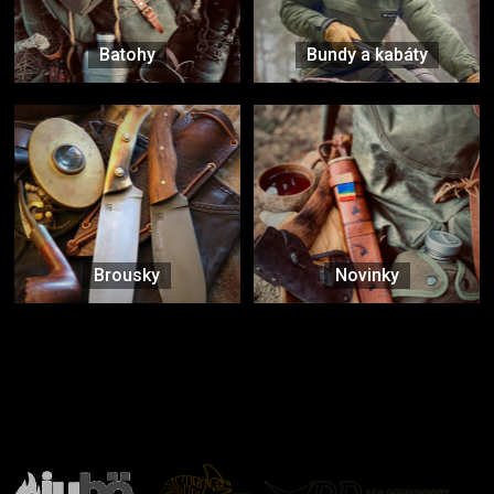
Batohy
Bundy a kabáty
Brousky
Novinky
Značky ověřené samotnou přírodou
další značky