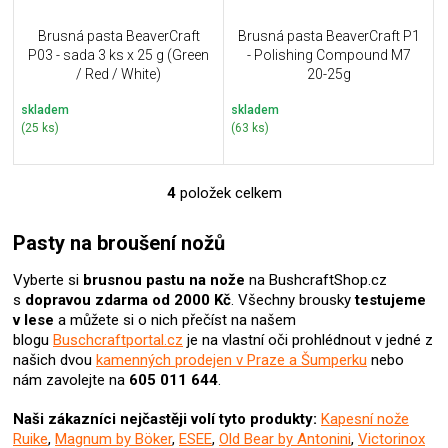
Brusná pasta BeaverCraft
Brusná pasta BeaverCraft P1
P03 - sada 3 ks x 25 g (Green
- Polishing Compound M7
/ Red / White)
20-25g
skladem
skladem
(25 ks)
(63 ks)
4
položek celkem
O
v
l
Pasty na broušení nožů
á
d
Vyberte si
brusnou pastu na nože
na BushcraftShop.cz
a
s
dopravou zdarma od 2000 Kč
. Všechny brousky
testujeme
c
v lese
a
můžete si o nich přečíst na našem
í
blogu
Buschcraftportal.cz
je na vlastní oči prohlédnout v jedné z
p
našich dvou
kamenných prodejen v Praze a Šumperku
nebo
r
nám zavolejte na
605 011 644
.
v
k
Naši zákazníci nejčastěji volí tyto produkty:
Kapesní nože
y
Ruike
,
Magnum by Böker
,
ESEE
,
Old Bear by Antonini
,
Victorinox
v