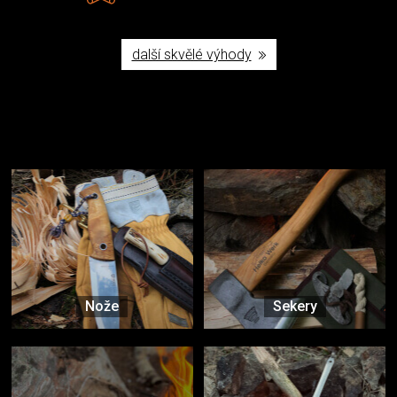
další skvělé výhody
Užijte si to v přírodě
Vybavení, na které spoléháte nejčastěji
Nože
Sekery