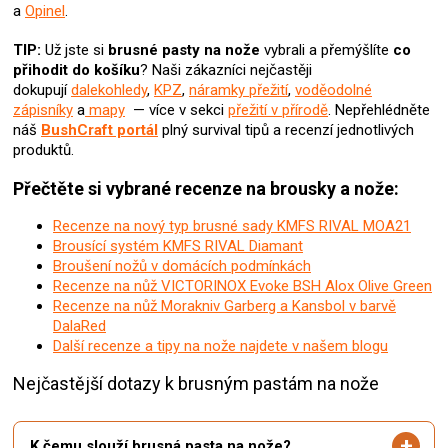
a
Opinel
.
ý
p
TIP:
Už jste si
brusné pasty na nože
vybrali
a přemýšlíte
co
i
přihodit do košíku
? N
aši zákazníci nejčastěji
s
dokupují
dalekohledy
,
KPZ
,
náramky přežití
,
voděodolné
u
zápisníky
a
mapy
— více v sekci
přežití v přírodě
. Nepřehlédněte
náš
BushCraft portál
plný survival tipů a recenzí jednotlivých
produktů.
Přečtěte si vybrané recenze na brousky a nože:
Recenze na nový typ brusné sady KMFS RIVAL MOA21
Brousící systém KMFS RIVAL Diamant
Broušení nožů v domácích podmínkách
Recenze na nůž VICTORINOX Evoke BSH Alox Olive Green
Recenze na nůž Morakniv Garberg a Kansbol v barvě
DalaRed
Další recenze a tipy na nože najdete v našem blogu
Nejčastější dotazy k brusným pastám na nože
K čemu slouží brusná pasta na nože?