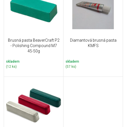
i
k
s
t
p
ů
r
o
d
u
Brusná pasta BeaverCraft P2
Diamantová brusná pasta
k
- Polishing Compound M7
KMFS
t
45-50g
ů
skladem
skladem
(12 ks)
(57 ks)