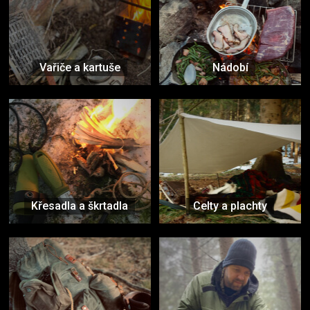
Vařiče a kartuše
Nádobí
Křesadla a škrtadla
Celty a plachty