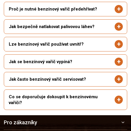
Proč je nutné benzínový vařič předehřívat?
Jak bezpečně natlakovat palivovou láhev?
Lze benzínový vařič používat uvnitř?
Jak se benzínový vařič vypíná?
Jak často benzínový vařič servisovat?
Co se doporučuje dokoupit k benzínovému
vařiči?
Z
Pro zákazníky
á
p