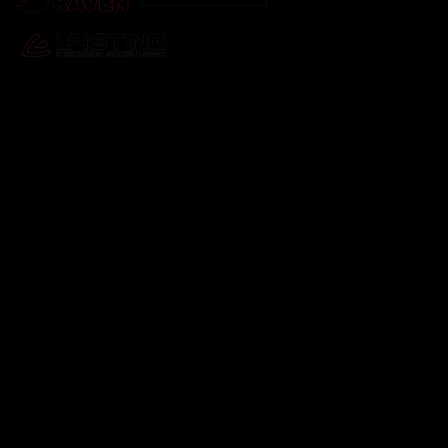
Odebírat newsletter
Vložte svůj e-mail a my vám budeme zasílat informace o
nových produktech na našem e-shopu.
E-mail
Vložením e-mailu souhlasíte s
podmínkami ochrany
osobních údajů
Přihlásit se