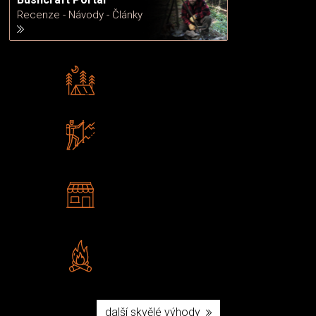
Recenze - Návody - Články
Rádi předáváme zkušenosti
Poradíme vám s výběrem
Zboží sami testujeme
U nás nekoupíte „zajíce v pytli“
2 kamenné prodejny
Navštivte nás v Praze a
Šumperku
Vlastní značka JuBö
Poctivá ruční výroba v ČR
další skvělé výhody