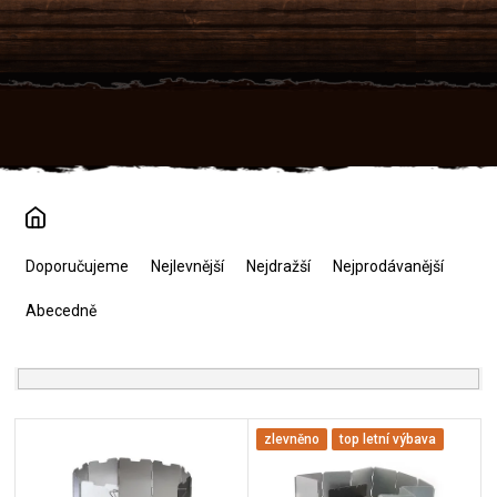
Přejít
na
obsah
Ř
a
Doporučujeme
Nejlevnější
Nejdražší
Nejprodávanější
z
e
Abecedně
n
í
p
r
V
o
zlevněno
top letní výbava
ý
d
p
u