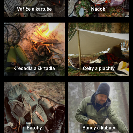
Vařiče a kartuše
Nádobí
Křesadla a škrtadla
Celty a plachty
Batohy
Bundy a kabáty