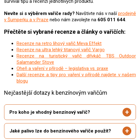
survival tipů a recenzí jednotlivých produktů.
Nevíte si s výběrem vařiče rady?
Navštivte nás v naší
prodejně
v Šumperku a v Praze
nebo nám zavolejte na
605 011 644
.
Přečtěte si vybrané recenze a články o vařičích:
Recenze na retro lihový vařič Meva Effekt
Recenze na ultra lehký titanový vařič Vargo
Recenze na turistický vařič dřívkáč TBS Outdoor
Salamander Stove
Oheň a vaření v přírodě – legislativa vs. praxe
Další recenze a tipy pro vaření v přírodě najdete v našem
blogu
Nejčastější dotazy k benzínovým vařičům
Pro koho je vhodný benzínový vařič?
Jaké palivo lze do benzínového vařiče použít?