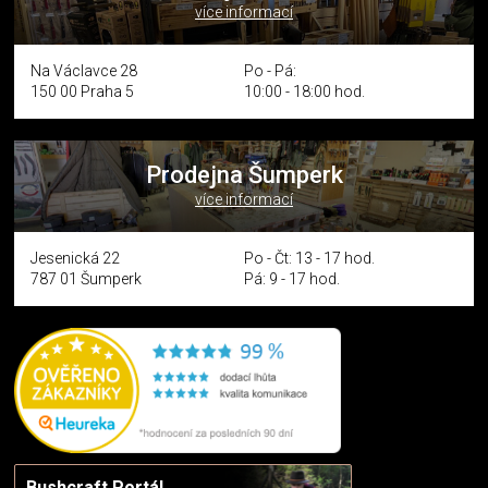
více informací
Na Václavce 28
Po - Pá:
150 00 Praha 5
10:00 - 18:00 hod.
Prodejna Šumperk
více informací
Jesenická 22
Po - Čt: 13 - 17 hod.
787 01 Šumperk
Pá: 9 - 17 hod.
Bushcraft Portál