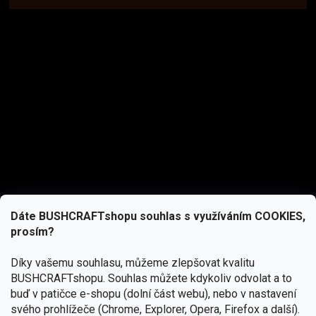
Dáte BUSHCRAFTshopu souhlas s využíváním COOKIES,
prosím?
Díky vašemu souhlasu, můžeme zlepšovat kvalitu
BUSHCRAFTshopu.
Souhlas můžete kdykoliv odvolat a to
buď v patičce e-shopu (dolní část webu), nebo v nastavení
svého prohlížeče (Chrome, Explorer, Opera, Firefox a další).