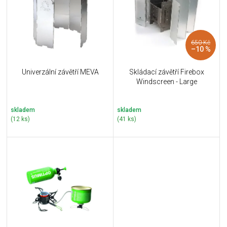
i
k
s
t
p
ů
r
650 Kč
o
–10 %
d
u
Univerzální závětří MEVA
Skládací závětří Firebox
k
Windscreen - Large
t
ů
skladem
skladem
(12 ks)
(41 ks)