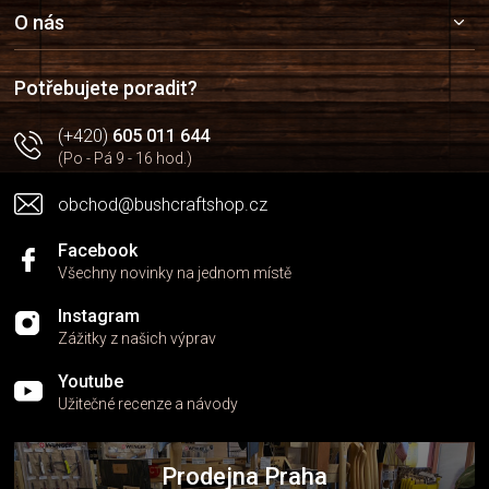
a
O nás
t
í
Potřebujete poradit?
(+420)
605 011 644
(Po - Pá 9 - 16 hod.)
obchod@bushcraftshop.cz
Facebook
Všechny novinky na jednom místě
Instagram
Zážitky z našich výprav
Youtube
Užitečné recenze a návody
Prodejna Praha