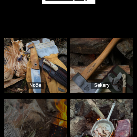
Užijte si to v přírodě
Vybavení, na které spoléháte nejčastěji
Nože
Sekery