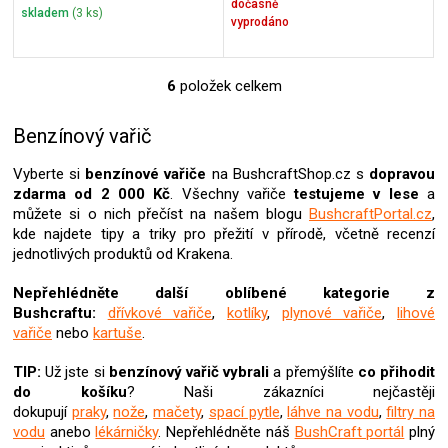
dočasně
skladem
(3 ks)
vyprodáno
6
položek celkem
O
v
l
Benzínový vařič
á
d
Vyberte si
benzínové vařiče
na BushcraftShop.cz s
dopravou
a
zdarma od 2 000 Kč
. Všechny vařiče
testujeme v lese
a
c
můžete si o nich přečíst na našem blogu
BushcraftPortal.cz
,
í
kde najdete tipy a triky pro přežití v přírodě, včetně recenzí
p
jednotlivých produktů od Krakena.
r
v
Nepřehlédněte další oblíbené kategorie z
k
Bushcraftu:
dřívkové vařiče
,
kotlíky
,
plynové vařiče
,
lihové
y
vařiče
nebo
kartuše
.
v
ý
TIP:
Už jste si
benzínový vařič
vybrali
a přemýšlíte
co přihodit
p
do košíku
? Naši zákazníci nejčastěji
i
dokupují
praky
,
nože
,
mačety
,
spací pytle
,
láhve na vodu
,
filtry na
s
vodu
anebo
lékárničky
. Nepřehlédněte náš
BushCraft portál
plný
u