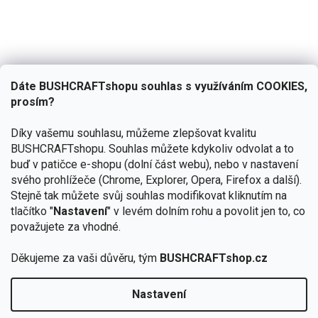
Dáte BUSHCRAFTshopu souhlas s využíváním COOKIES,
prosím?
Díky vašemu souhlasu, můžeme zlepšovat kvalitu
BUSHCRAFTshopu.
Souhlas můžete kdykoliv odvolat a to
buď v patičce e-shopu (dolní část webu), nebo v nastavení
svého prohlížeče (Chrome, Explorer, Opera, Firefox a další).
Stejně tak můžete svůj souhlas modifikovat kliknutím na
tlačítko "
Nastavení
" v levém dolním rohu a povolit jen to, co
považujete za vhodné.
Děkujeme za vaši důvěru, tým
BUSHCRAFTshop.cz
Nastavení
Od 27.7. - 7.8. bude prodejna v Praze uzavřena.
🏕️ Kupte do 12. 8. jakýkoliv produkt JuBö a