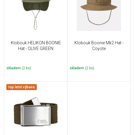
i
k
s
t
p
ů
r
o
d
u
Klobouk HELIKON BOONIE
Klobouk Boonie Mk2 Hat -
k
Hat - OLIVE GREEN
Coyote
t
ů
skladem
(2 ks)
skladem
(2 ks)
top letní výbava