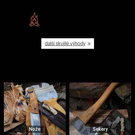
Vlastní značka JuBö
Poctivá ruční výroba v ČR
další skvělé výhody
Užijte si to v přírodě
Vybavení, na které spoléháte nejčastěji
Nože
Sekery