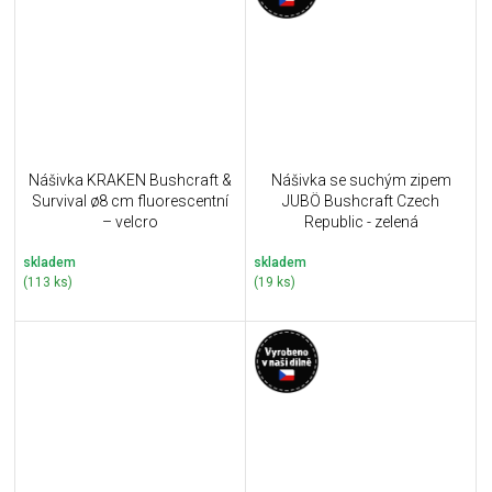
Nášivka KRAKEN Bushcraft &
Nášivka se suchým zipem
Survival ø8 cm fluorescentní
JUBÖ Bushcraft Czech
– velcro
Republic - zelená
skladem
skladem
(113 ks)
(19 ks)