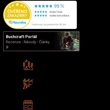
Bushcraft Portál
Recenze - Návody - Články
Rádi předáváme zkušenosti
Poradíme vám s výběrem
Zboží sami testujeme
U nás nekoupíte „zajíce v pytli“
2 kamenné prodejny
Navštivte nás v Praze a
Šumperku