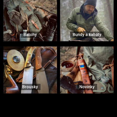
Batohy
Bundy a kabáty
Brousky
Novinky