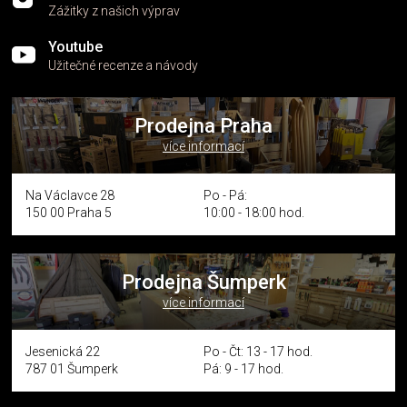
Zážitky z našich výprav
Youtube
Užitečné recenze a návody
Prodejna Praha
více informací
Na Václavce 28
Po - Pá:
150 00 Praha 5
10:00 - 18:00 hod.
Prodejna Šumperk
více informací
Jesenická 22
Po - Čt: 13 - 17 hod.
787 01 Šumperk
Pá: 9 - 17 hod.