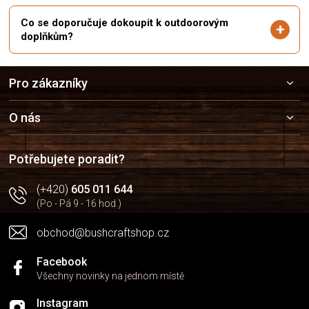
Co se doporučuje dokoupit k outdoorovým
doplňkům?
Z
Pro zákazníky
á
p
a
O nás
t
í
Potřebujete poradit?
(+420)
605 011 644
(Po - Pá 9 - 16 hod.)
obchod@bushcraftshop.cz
Facebook
Všechny novinky na jednom místě
Instagram