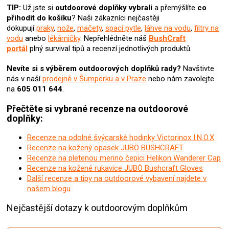
u
TIP:
Už jste si
outdoorové doplňky
vybrali
a přemýšlíte
co
přihodit do košíku
? N
aši zákazníci nejčastěji
dokupují
praky
,
nože
,
mačety
,
spací pytle
,
láhve na vodu
,
filtry na
vodu
a
nebo
lékárničky
. Nepřehlédněte náš
BushCraft
portál
plný survival tipů a recenzí jednotlivých produktů.
Nevíte si s výběrem outdoorových doplňků rady?
Navštivte
nás v naší
prodejně v Šumperku a v Praze
nebo nám zavolejte
na
605 011 644
.
Přečtěte si vybrané recenze na outdoorové
doplňky:
Recenze na odolné švýcarské hodinky Victorinox I.N.O.X
Recenze na kožený opasek JUBÖ BUSHCRAFT
Recenze na pletenou merino čepici Helikon Wanderer Cap
Recenze na kožené rukavice JUBÖ Bushcraft Gloves
Další recenze a tipy na outdoorové vybavení najdete v
našem blogu
Nejčastější dotazy k outdoorovým doplňkům