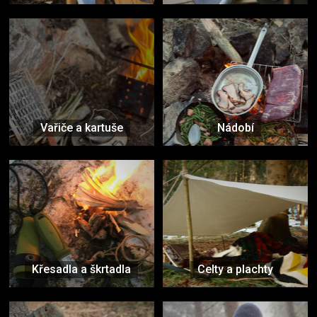
Vařiče a kartuše
Nádobí
Křesadla a škrtadla
Celty a plachty