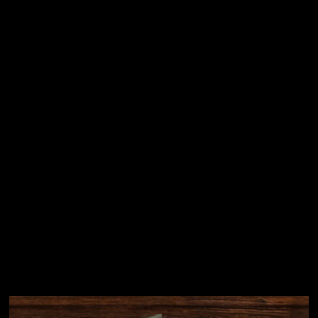
Vložením e-mailu souhlasíte s
podmínkami ochrany
osobních údajů
Přihlásit se
Instagram