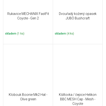
Rukavice MECHANIX FastFit
Dvouřadý kožený opasek
Coyote - Gen 2
JUBÖ Bushcraft
skladem
(1 ks)
skladem
(4 ks)
Klobouk Boonie Mk2 Hat -
Kšiltovka / čepice Helikon
Olive green
BBC MESH Cap - Mesh -
Coyote