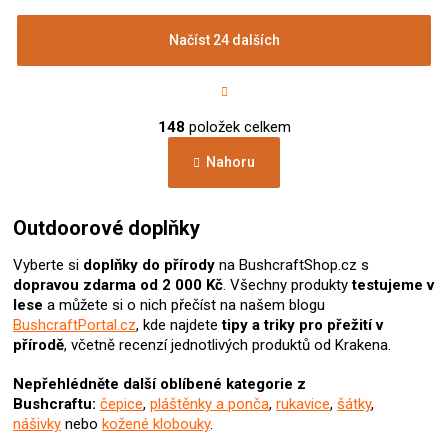
Načíst 24 dalších
S
t
r
O
á
148
položek celkem
v
n
l
k
Nahoru
á
o
d
v
a
á
c
Outdoorové doplňky
n
í
í
p
Vyberte si
doplňky do přírody
na BushcraftShop.cz s
r
dopravou zdarma od 2 000 Kč
. Všechny produkty
testujeme v
v
lese
a můžete si o nich přečíst na našem blogu
k
BushcraftPortal.cz
, kde najdete
tipy a triky pro přežití v
y
přírodě
, včetně recenzí jednotlivých produktů od Krakena.
v
ý
Nepřehlédněte další oblíbené kategorie z
p
Bushcraftu:
čepice
,
pláštěnky a ponča
,
rukavice
,
šátky
,
i
nášivky
nebo
kožené klobouky
.
s