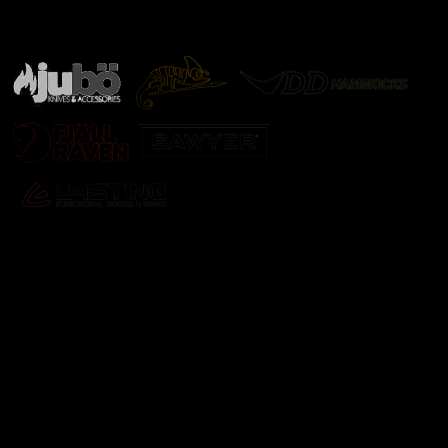
Značky ověřené samotnou přírodou
další značky
Odebírat newsletter
Vložte svůj e-mail a my vám budeme zasílat informace o
nových produktech na našem e-shopu.
E-mail