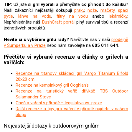
u
TIP:
Už jste si
gril
vybrali
a přemýšlíte
co přihodit do košíku
?
Naši zákazníci nejčastěji dokupují
praky
,
nože
,
mačety
,
spací
pytle
,
láhve na vodu
,
filtry na vodu
anebo
lékárničky
.
Nepřehlédněte náš
BushCraft portál
plný survival tipů a recenzí
jednotlivých produktů.
Nevíte si s výběrem grilu rady?
Navštivte nás v naší
prodejně
v Šumperku a v Praze
nebo nám zavolejte na
605 011 644
.
Přečtěte si vybrané recenze a články o grilech a
vařičích:
Recenze na titanový skládací gril Vargo Titanium Bifold
20x20 cm
Recenze na kempinkový gril Coghlan's
Recenze na turistický vařič dřívkáč TBS Outdoor
Salamander Stove
Oheň a vaření v přírodě – legislativa vs. praxe
Další recenze a tipy pro vaření v přírodě najdete v našem
blogu
Nejčastější dotazy k outdoorovým grilům