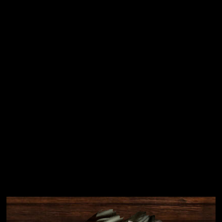
Vložením e-mailu souhlasíte s
podmínkami ochrany
osobních údajů
Přihlásit se
Instagram