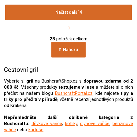
Načíst další 4
S
t
r
O
á
28
položek celkem
v
n
l
k
Nahoru
á
o
d
v
a
á
c
Cestovní gril
n
í
í
p
Vyberte si
gril
na BushcraftShop.cz s
dopravou zdarma od 2
r
000 Kč
. Všechny produkty
testujeme v lese
a můžete si o nich
v
přečíst na našem blogu
BushcraftPortal.cz
, kde najdete
tipy a
k
triky pro přežití v přírodě
, včetně recenzí jednotlivých produktů
y
od Krakena.
v
ý
Nepřehlédněte další oblíbené kategorie z
p
Bushcraftu:
dřívkové vařiče
,
kotlíky
,
plynové vařiče
,
benzínové
i
vařiče
nebo
kartuše
.
s