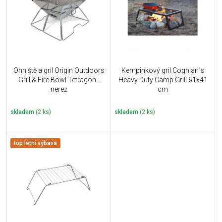
i
k
s
t
p
ů
r
o
d
u
Ohniště a gril Origin Outdoors
Kempinkový gril Coghlan´s
k
Grill & Fire Bowl Tetragon -
Heavy Duty Camp Grill 61x41
t
nerez
cm
ů
skladem
(2 ks)
skladem
(2 ks)
top letní výbava