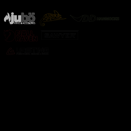
další značky
Odebírat newsletter
Vložte svůj e-mail a my vám budeme zasílat informace o
nových produktech na našem e-shopu.
E-mail