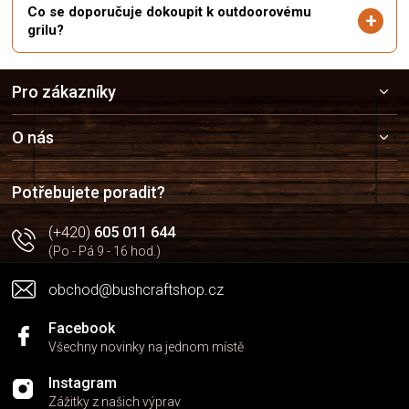
Co se doporučuje dokoupit k outdoorovému
grilu?
Z
Pro zákazníky
á
p
a
O nás
t
í
Potřebujete poradit?
(+420)
605 011 644
(Po - Pá 9 - 16 hod.)
obchod@bushcraftshop.cz
Facebook
Všechny novinky na jednom místě
Instagram
Zážitky z našich výprav