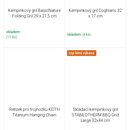
Kempinkový gril BasicNature
Kempinkový gril Coghlans 32
Folding Gril 29 x 21,5 cm
x 17 cm
skladem
skladem
(4 ks)
(11 ks)
top letní výbava
Řetízek pro trojnožku KEITH
Skládací kempinkový gril
Titanium Hanging Chain
STABILOTHERM BBQ Grid
Large 32x44 cm