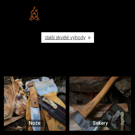
Vlastní značka JuBö
Poctivá ruční výroba v ČR
další skvělé výhody
Užijte si to v přírodě
Vybavení, na které spoléháte nejčastěji
Nože
Sekery