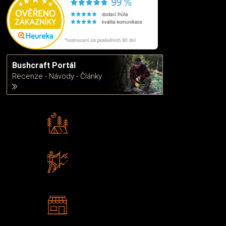
Bushcraft Portál
Recenze - Návody - Články
Rádi předáváme zkušenosti
Poradíme vám s výběrem
Zboží sami testujeme
U nás nekoupíte „zajíce v pytli“
2 kamenné prodejny
Navštivte nás v Praze a
Šumperku