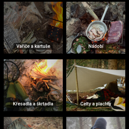
Vařiče a kartuše
Nádobí
Křesadla a škrtadla
Celty a plachty