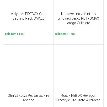
Malý rošt FIREBOX Coal
Nástavec na vaření pro
Backing Rack SMALL
grilovací desku PETROMAX
Atago Grillplate
skladem
(4 ks)
skladem
(1 ks)
Ohnívá kotva Petromax Fire
Rošt FIREBOX Hexagon
Anchor
Freestyle Fire Grate WireMesh