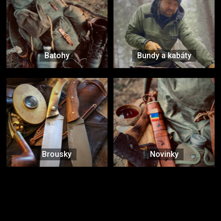
Batohy
Bundy a kabáty
Brousky
Novinky
Značky ověřené samotnou přírodou