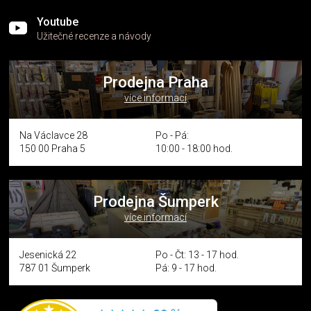
Youtube
Užitečné recenze a návody
Prodejna Praha
více informací
Na Václavce 28
Po - Pá:
150 00 Praha 5
10:00 - 18:00 hod.
Prodejna Šumperk
více informací
Jesenická 22
Po - Čt: 13 - 17 hod.
787 01 Šumperk
Pá: 9 - 17 hod.