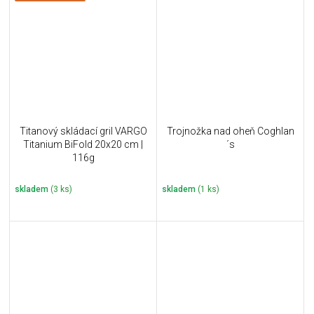
Titanový skládací gril VARGO
Trojnožka nad oheň Coghlan
Titanium BiFold 20x20 cm |
´s
116g
skladem
(3 ks)
skladem
(1 ks)