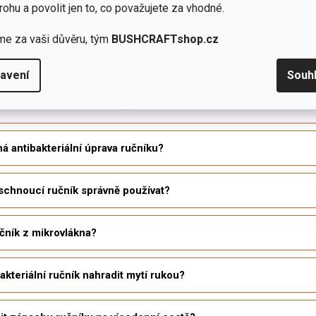
u
na sumku - lékárničku JUBÖ Bushcraft first aid kit
rohu a povolit jen to, co považujete za vhodné.
 na laminové mapy do nepohody
cenze a tipy na survival potřeby najdete na našem blogu
me za vaši důvěru, tým
BUSHCRAFTshop.cz
 dotazy k antibakteriálním ručníkům
avení
Souh
 velikost outdoorového ručníku?
 antibakteriální úprava ručníku?
schnoucí ručník správně používat?
učník z mikrovlákna?
akteriální ručník nahradit mytí rukou?