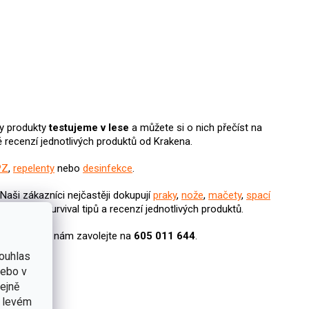
y produkty
testujeme v lese
a můžete si o nich přečíst na
tně recenzí jednotlivých produktů od Krakena.
PZ
,
repelenty
nebo
desinfekce
.
 Naši zákazníci nejčastěji dokupují
praky
,
nože
,
mačety
,
spací
ortál
plný survival tipů a recenzí jednotlivých produktů.
 Praze
nebo nám zavolejte na
605 011 644
.
ouhlas
nebo v
tejně
v levém