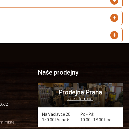
Naše prodejny
Prodejna Praha
více informací
p.cz
Na Václavce 28
Po - Pá:
150 00 Praha 5
10:00 - 18:00 hod.
om místě