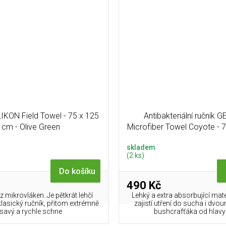
IKON Field Towel - 75 x 125
Antibakteriální ručník 
cm - Olive Green
Microfiber Towel Coyote - 
skladem
(2 ks)
Do košíku
490 Kč
 mikrovláken. Je pětkrát lehčí
Lehký a extra absorbující mate
klasický ručník, přitom extrémně
zajistí utření do sucha i dv
savý a rychle schne
bushcrafťáka od hlavy 