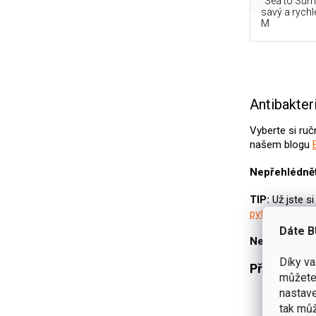
Sea to Sum
savý a rychl
M
Antibakteri
Vyberte si ru
našem blogu
Nepřehlédnět
TIP:
Už jste si
pytle
,
láhve na
Dáte B
Nevíte si s v
Díky v
Přečtěte si
můžete 
nastave
Bez hmy
tak můž
Recenze