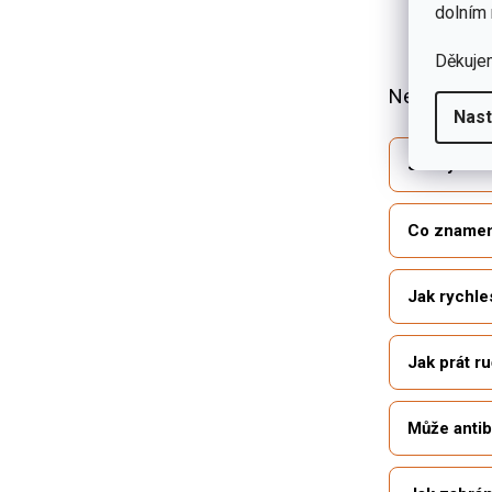
Recenze 
dolním 
Recenze
Další re
Děkuje
Nejčastější
Nast
Jak vybrat
Co znamená
Jak rychle
Jak prát r
Může antib