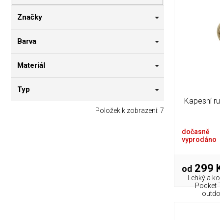
p
i
n
r
s
n
Značky
o
p
í
d
r
p
Barva
u
o
a
k
d
n
Materiál
t
u
e
ů
k
l
Typ
t
Kapesní ru
ů
Položek k zobrazení:
7
dočasně
vyprodáno
299 
od
Lehký a k
Pocket 
outdo