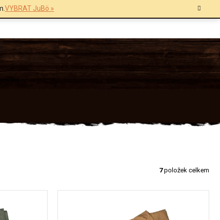
m.
VYBRAT JuBö »
7
položek celkem