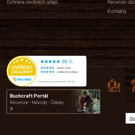
Ochrana osobních údajů
Recenze ob
Kontakty
Rád
pře
zku
Por
vám
Bushcraft Portál
výb
Recenze - Návody - Články
da