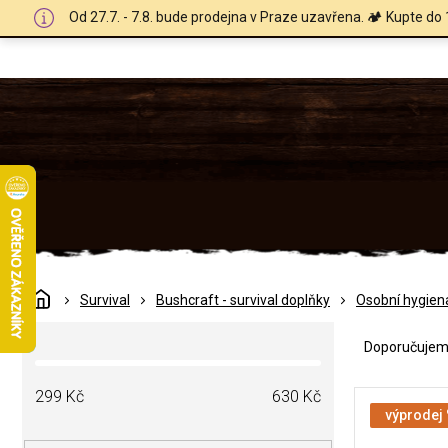
Přejít
Od 27.7. - 7.8. bude prodejna v Praze uzavřena. 🏕️ Kupte do 
na
obsah
Domů
Survival
Bushcraft - survival doplňky
Osobní hygien
Ř
P
a
Doporučuje
o
z
s
e
V
t
299
Kč
630
Kč
n
ý
výprodej
r
í
p
a