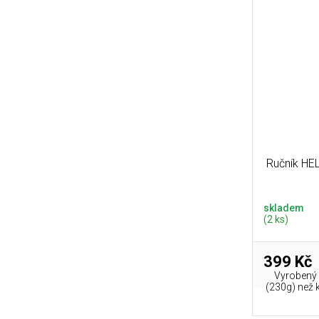
Ručník HEL
skladem
(2 ks)
399 Kč
Vyrobený z
(230g) než 