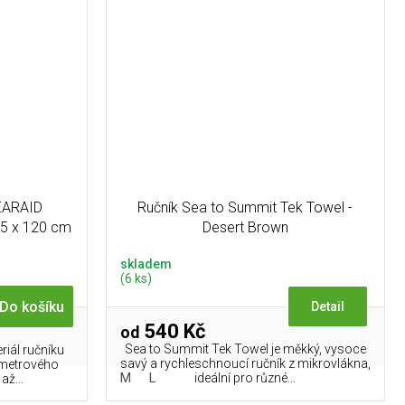
GEARAID
Ručník Sea to Summit Tek Towel -
75 x 120 cm
Desert Brown
skladem
(6 ks)
Do košíku
Detail
540 Kč
od
Sea to Summit Tek Towel je měkký, vysoce
riál ručníku
savý a rychleschnoucí ručník z mikrovlákna,
oumetrového
M
L
ideální pro různé...
až...