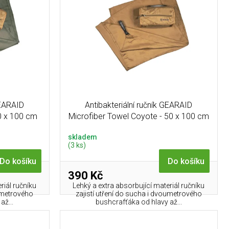
GEARAID
Antibakteriální ručník GEARAID
0 x 100 cm
Microfiber Towel Coyote - 50 x 100 cm
skladem
(3 ks)
Do košíku
Do košíku
390 Kč
riál ručníku
Lehký a extra absorbující materiál ručníku
oumetrového
zajistí utření do sucha i dvoumetrového
až...
bushcrafťáka od hlavy až...