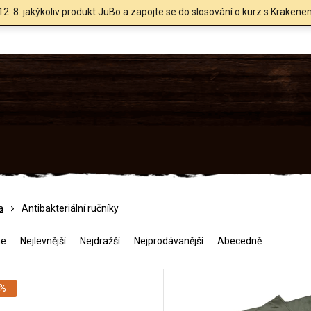
12. 8. jakýkoliv produkt JuBö a zapojte se do slosování o kurz s Krakene
a
Antibakteriální ručníky
me
Nejlevnější
Nejdražší
Nejprodávanější
Abecedně
 %