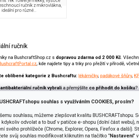
mit Tek Towel je měkký, vysoce
eschnoucí ručník z mikrovlákna,
ideální pro různé...
O
v
ální ručník
l
á
čníky na BushcraftShop.cz s
dopravou zdarma od 2 000 Kč
. Všechn
d
BushcraftPortal.cz
, kde najdete tipy a triky pro přežití v přírodě, vče
a
c
e oblíbené kategorie z Bushcraftu:
lékárničky
,
padákové šňůry
,
K
í
p
antibakteriální ručník
vybrali
a přemýšlíte
co přihodit do košíku
?
r
 vodu
,
filtry na vodu
anebo
lékárničky
. Nepřehlédněte náš
BushCraft p
v
k
USHCRAFTshopu souhlas s využíváním COOKIES, prosím?
y
ýběrem ručníku rady?
Navštivte nás v naší
prodejně v Šumperku a v
v
ašemu souhlasu, můžeme zlepšovat kvalitu BUSHCRAFTshopu.
S
 vybrané recenze a články o survival potřebách:
ý
kdykoliv odvolat a to buď v patičce e-shopu (dolní část webu), 
p
ní svého prohlížeče (Chrome, Explorer, Opera, Firefox a další). S
i
zu v přírodě: Testoval jsem skotské repelenty Pyramid
ete svůj souhlas modifikovat kliknutím na tlačítko "
Nastavení
" 
s
 na ohňovou krabičku – tabatěrku Hudson Bay