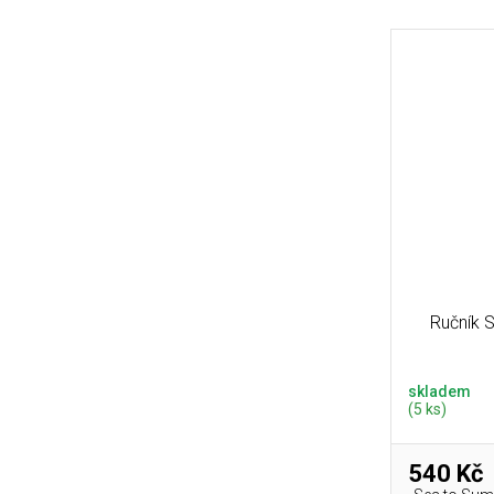
Ručník 
skladem
(5 ks)
540 Kč