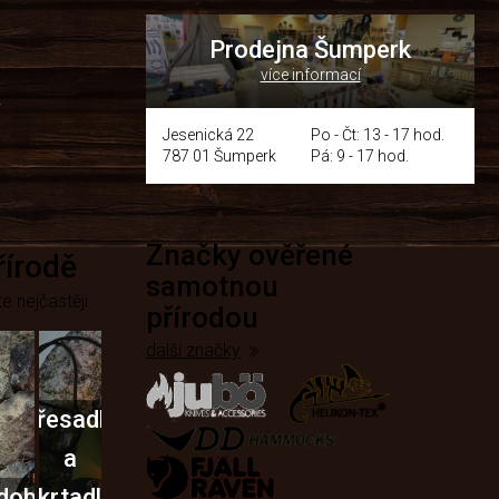
Prodejna Šumperk
více informací
y
Jesenická 22
Po - Čt: 13 - 17 hod.
787 01 Šumperk
Pá: 9 - 17 hod.
Značky ověřené
přírodě
samotnou
e nejčastěji
přírodou
další značky
Křesadla
a
dobí
škrtadla