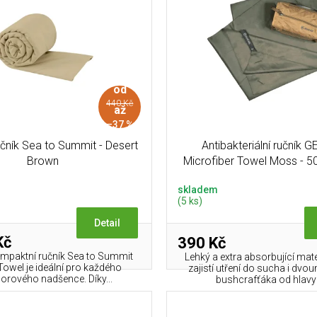
od
440 Kč
až
–37 %
čník Sea to Summit - Desert
Antibakteriální ručník 
Brown
Microfiber Towel Moss - 5
skladem
(5 ks)
Detail
Kč
390 Kč
ompaktní ručník Sea to Summit
Lehký a extra absorbující mate
Towel je ideální pro každého
zajistí utření do sucha i dv
orového nadšence. Díky...
bushcrafťáka od hlavy 