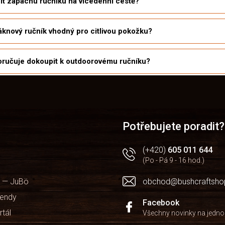
it zápachu ručníku na vícedenní cestě?
áknový ručník vhodný pro citlivou pokožku?
ručuje dokoupit k outdoorovému ručníku?
Potřebujete poradit?
(+420)
605 011 644
(Po - Pá 9 - 16 hod.)
 — JuBö
obchod@bushcraftsho
kendy
Facebook
rtál
Všechny novinky na jedn