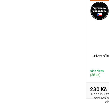
Univerzál
skladem
(38 ks)
230 Kč
Popruh k z
zavěšení v
obl