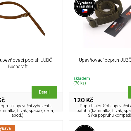
upevňovací popruh JUBÖ
Upevňovací popruh JUBÖ
Bushcraft
skladem
(78 ks)
Detail
Kč
120 Kč
opruh k upevnění vybavení k
Popruh sloužící k upevnění 
rimatka, bivak, spacák, celta,
batohu (karimatka, bivak, spa
apod.).
Šířka popruhu kompatibil
výbava