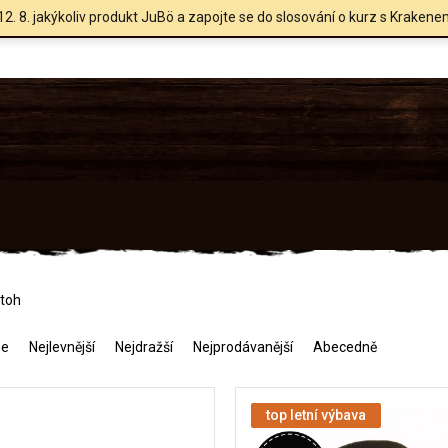
12. 8. jakýkoliv produkt JuBö a zapojte se do slosování o kurz s Krakene
toh
me
Nejlevnější
Nejdražší
Nejprodávanější
Abecedně
top letní výbava