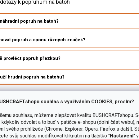
 dotazy k popruhům na batoh
 náhradní popruh na batoh?
novat popruh a sponu různých značek?
ě provléct popruh přezkou?
uží hrudní popruh na batohu?
ou kompresní popruhy?
USHCRAFTshopu souhlas s využíváním COOKIES, prosím?
t výbavu na vnější stranu batohu?
ašemu souhlasu, můžeme zlepšovat kvalitu BUSHCRAFTshopu.
S
kdykoliv odvolat a to buď v patičce e-shopu (dolní část webu), 
ní svého prohlížeče (Chrome, Explorer, Opera, Firefox a další). S
t opotřebovaný popruh nebo sponu?
ete svůj souhlas modifikovat kliknutím na tlačítko "
Nastavení
" 