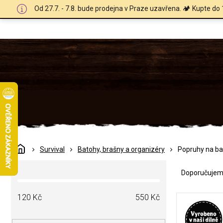
Přejít
Od 27.7. - 7.8. bude prodejna v Praze uzavřena. 🏕️ Kupte do 
na
obsah
Domů
Survival
Batohy, brašny a organizéry
Popruhy na ba
Ř
P
a
Doporučuje
o
z
s
e
V
t
120
Kč
550
Kč
n
ý
r
í
p
a