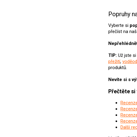
Popruhy n
Vyberte si
pop
přečíst na na
Nepřehlédnět
TIP:
Už jste s
přežití
,
voděod
produktů.
Nevíte si s 
Přečtěte si
Recenze
Recenze
Recenze
Recenze
Další re