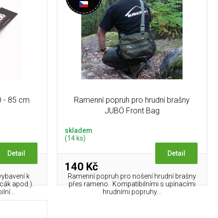
 - 85 cm
Ramenní popruh pro hrudní brašny
JUBÖ Front Bag
skladem
(14 ks)
Detail
Detail
140 Kč
vybavení k
Ramenní popruh pro nošení hrudní brašny
cák apod.).
přes rameno. Kompatibilními s upínacími
ní...
hrudními popruhy...