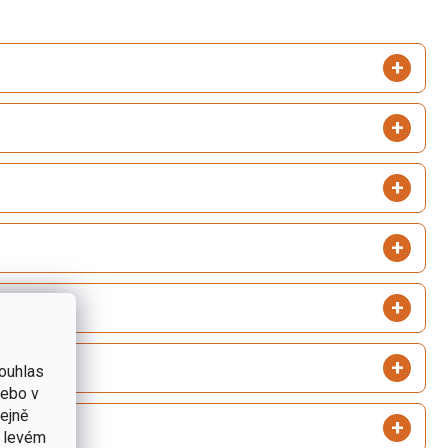
ouhlas
nebo v
tejně
v levém