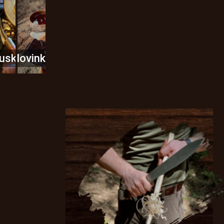
usky
Novinky