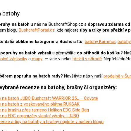
O
v
a batohy
l
á
ruhy na batoh
u nás na BushcraftShop.cz s
dopravou zdarma od
d
šem blogu
BushcraftPortal.cz
, kde najdete
tipy a triky pro přežití v 
a
c
e další oblíbené kategorie z Bushcraftu:
batohy Karrimor
,
batohy 
í
p
i
popruhy na batoh
vybrali
a přemýšlíte
co přihodit do košíku
? Naš
r
olné zápisníky
a
mapy
— více v sekci
přežití v přírodě
. Nepřehlédnět
v
k
y
v
výběrem popruhu na batoh rady?
Navštivte nás v naší
prodejně v Šu
ý
p
 vybrané recenze na batohy, brašny či organizéry:
i
s
 na batoh JUBÖ Bushcraft WARRIOR 25L – Coyote
u
 na batoh z voskovaného plátna RUKSAK
 na brašnu přes rameno Helikon EDC Side Bag
 na EDC organizéry vlastní výroby - JUBÖ
cenze a tipy na batohy a brašny najdete v našem blogu