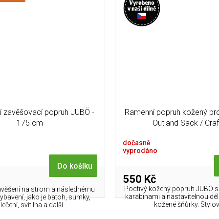
ní zavěšovací popruh JUBÖ -
Ramenní popruh kožený pr
175 cm
Outland Sack / Craf
dočasně
vyprodáno
Do košíku
550 Kč
Poctivý kožený popruh JUBÖ 
avěšení na strom a následnému
karabinami a nastavitelnou d
ybavení, jako je batoh, sumky,
kožené šňůrky. Stylový
ečení, svítilna a další...