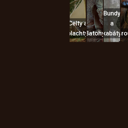
Bundy
Celty a
a
plachty
Batohy
kabáty
Bro
Instagram
h produktech na našem e-
údajů