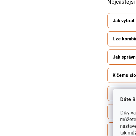
Nejčastější
Jak vybrat
Lze kombi
Jak správn
K čemu slo
K čemu js
Dáte B
Jak upevni
Díky v
můžete 
nastave
Jak pozna
tak můž