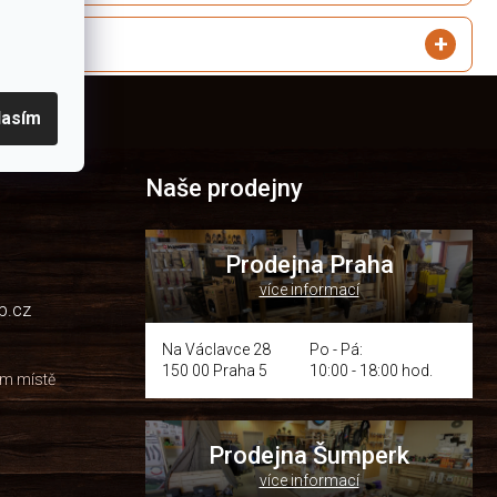
lasím
Naše prodejny
Prodejna Praha
více informací
p.cz
Na Václavce 28
Po - Pá:
150 00 Praha 5
10:00 - 18:00 hod.
om místě
Prodejna Šumperk
více informací