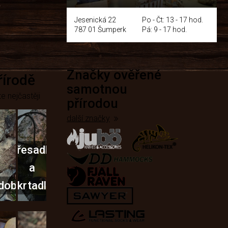
y
Jesenická 22
Po - Čt: 13 - 17 hod.
787 01 Šumperk
Pá: 9 - 17 hod.
Značky ověřené
přírodě
samotnou
e nejčastěji
přírodou
další značky
Křesadla
a
dobí
škrtadla