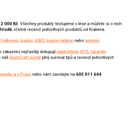
 2 000 Kč
. Všechny produkty testujeme v lese a můžete si o nich
přírodě
, včetně recenzí jednotlivých produktů od Krakena.
Fjällräven
,
brašny JUBÖ
,
brašny Helikon
nebo
ledvinky
.
i zákazníci nejčastěji dokupují
dalekohledy
,
KPZ
,
náramky
e náš
BushCraft portál
plný survival tipů a recenzí jednotlivých
mperku a v Praze
nebo nám zavolejte na
605 011 644
.