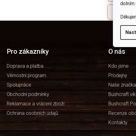
dolním 
Co se dopo
Děkuje
Z
á
Nast
p
a
t
Pro zákazníky
O nás
í
Doprava a platba
Kdo jsme
Věrnostní program
Prodejny
Spolupráce
Naše značka
Obchodní podmínky
Bushcraft ví
Reklamace a vrácení zboží
Bushcraft Po
Ochrana osobních údajů
Recenze ob
Kontakty