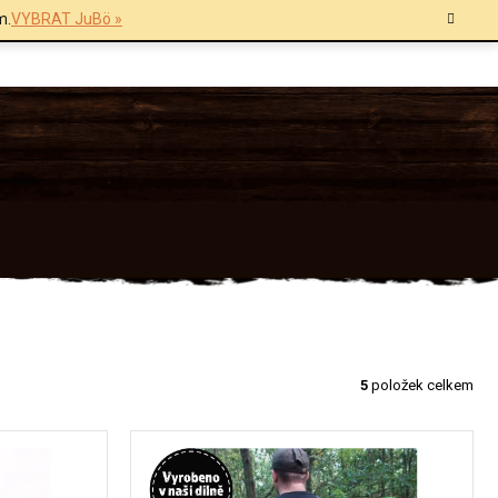
m.
VYBRAT JuBö »
5
položek celkem