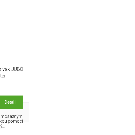
o vak JUBÖ
ter
Detail
s mosaznými
élkou pomocí
...