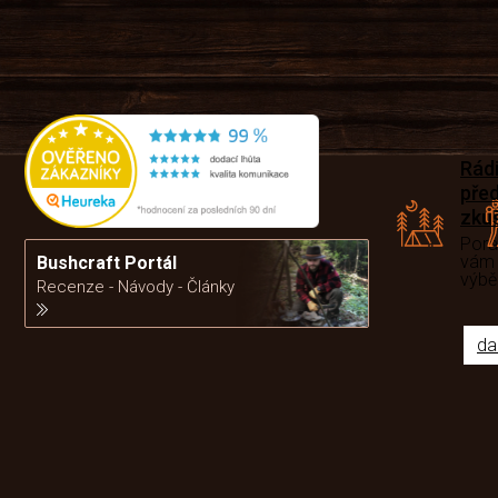
Rád
pře
zku
Por
vám
Bushcraft Portál
výb
Recenze - Návody - Články
da