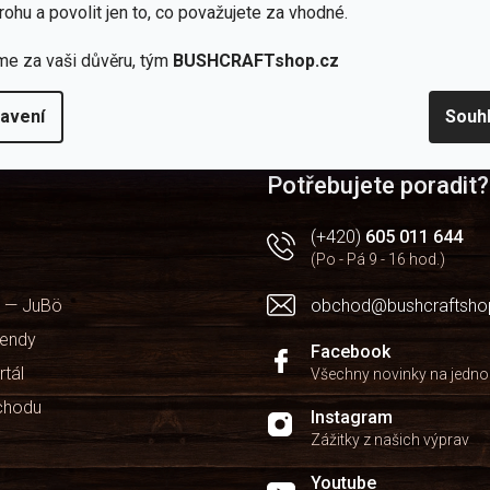
rohu a povolit jen to, co považujete za vhodné.
ručuje dokoupit k popruhům na batoh?
me za vaši důvěru, tým
BUSHCRAFTshop.cz
avení
Souh
Potřebujete poradit?
(+420)
605 011 644
(Po - Pá 9 - 16 hod.)
 — JuBö
obchod@bushcraftsho
kendy
Facebook
rtál
Všechny novinky na jedn
chodu
Instagram
Zážitky z našich výprav
Youtube