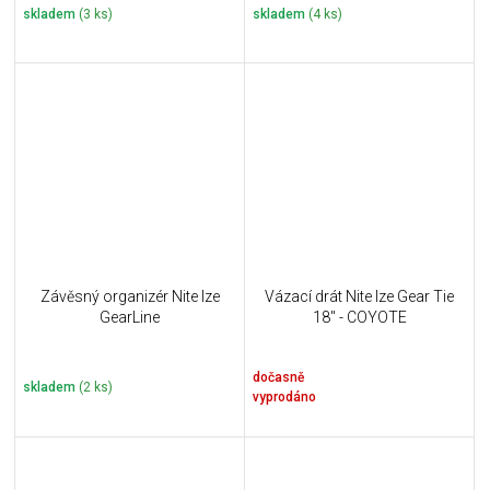
skladem
(3 ks)
skladem
(4 ks)
Závěsný organizér Nite Ize
Vázací drát Nite Ize Gear Tie
GearLine
18" - COYOTE
dočasně
skladem
(2 ks)
vyprodáno