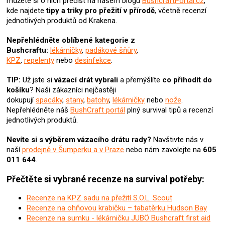
můžete si o nich přečíst na našem blogu
BushcraftPortal.cz
,
í
kde najdete
tipy a triky pro přežití v přírodě
, včetně recenzí
p
jednotlivých produktů od Krakena.
r
v
Nepřehlédněte oblíbené kategorie z
k
Bushcraftu:
lékárničky
,
padákové šňůry
,
y
KPZ
,
repelenty
nebo
desinfekce
.
v
ý
TIP:
Už jste si
vázací drát
vybrali
a přemýšlíte
co přihodit do
p
košíku
? N
aši zákazníci nejčastěji
i
dokupují
spacáky
,
stany
,
batohy
,
lékárničky
nebo
nože
.
s
Nepřehlédněte náš
BushCraft portál
plný survival tipů a recenzí
u
jednotlivých produktů.
Nevíte si s výběrem vázacího drátu rady?
Navštivte nás v
naší
prodejně v Šumperku a v Praze
nebo nám zavolejte na
605
011 644
.
Přečtěte si vybrané recenze na survival potřeby:
Recenze na KPZ sadu na přežití S.O.L. Scout
Recenze na ohňovou krabičku – tabatěrku Hudson Bay
Recenze na sumku - lékárničku JUBÖ Bushcraft first aid