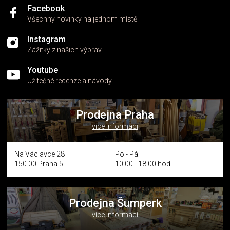
Facebook
Všechny novinky na jednom místě
Instagram
Zážitky z našich výprav
Youtube
Užitečné recenze a návody
Prodejna Praha
více informací
Na Václavce 28
Po - Pá:
150 00 Praha 5
10:00 - 18:00 hod.
Prodejna Šumperk
více informací