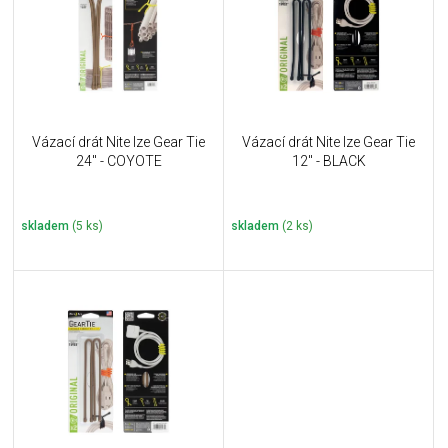
i
k
s
t
p
ů
r
o
d
u
Vázací drát Nite Ize Gear Tie
Vázací drát Nite Ize Gear Tie
k
24" - COYOTE
12" - BLACK
t
ů
skladem
(5 ks)
skladem
(2 ks)