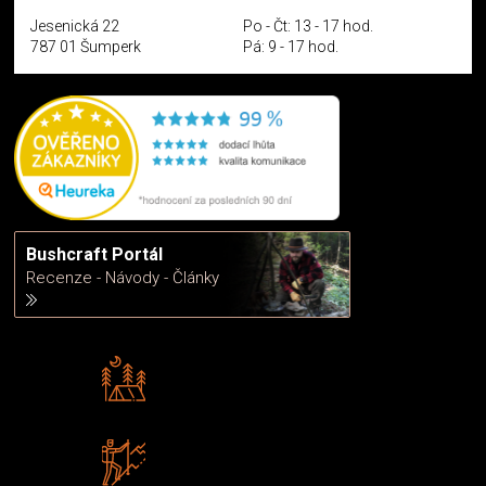
Jesenická 22
Po - Čt: 13 - 17 hod.
787 01 Šumperk
Pá: 9 - 17 hod.
Bushcraft Portál
Recenze - Návody - Články
Rádi předáváme zkušenosti
Poradíme vám s výběrem
Zboží sami testujeme
U nás nekoupíte „zajíce v pytli“