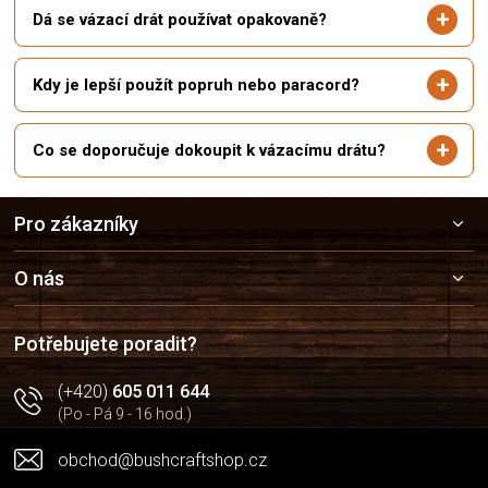
Dá se vázací drát používat opakovaně?
Kdy je lepší použít popruh nebo paracord?
Co se doporučuje dokoupit k vázacímu drátu?
Z
Pro zákazníky
á
p
a
O nás
t
í
Potřebujete poradit?
(+420)
605 011 644
(Po - Pá 9 - 16 hod.)
obchod@bushcraftshop.cz