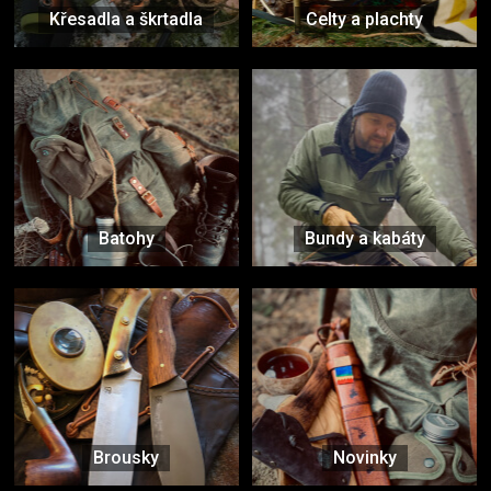
Křesadla a škrtadla
Celty a plachty
Batohy
Bundy a kabáty
Brousky
Novinky