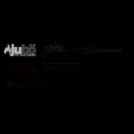
Značky ověřené samotnou přírodou
další značky
Odebírat newsletter
Vložte svůj e-mail a my vám budeme zasílat informace o