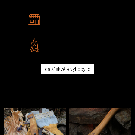
2 kamenné prodejny
Navštivte nás v Praze a
Šumperku
Vlastní značka JuBö
Poctivá ruční výroba v ČR
další skvělé výhody
Užijte si to v přírodě
Vybavení, na které spoléháte nejčastěji