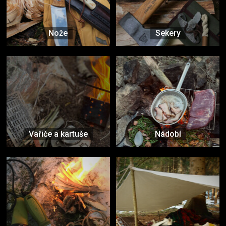
Nože
Sekery
Vařiče a kartuše
Nádobí