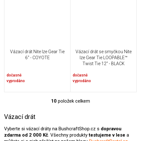
Vázací drát Nite Ize Gear Tie
Vázací drát se smyčkou Nite
6" - COYOTE
Ize Gear Tie LOOPABLE™
Twist Tie 12" - BLACK
dočasně
dočasně
vyprodáno
vyprodáno
10
položek celkem
O
v
l
Vázací drát
á
d
Vyberte si vázací dráty na BushcraftShop.cz s
dopravou
a
zdarma od 2 000 Kč
. Všechny produkty
testujeme v lese
a
c