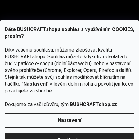
Dáte BUSHCRAFTshopu souhlas s využíváním COOKIES,
prosím?
Díky vašemu souhlasu, můžeme zlepšovat kvalitu
BUSHCRAFTshopu.
Souhlas můžete kdykoliv odvolat a to
buď v patičce e-shopu (dolní část webu), nebo v nastavení
svého prohlížeče (Chrome, Explorer, Opera, Firefox a další).
Stejně tak můžete svůj souhlas modifikovat kliknutím na
tlačítko "
Nastavení
" v levém dolním rohu a povolit jen to, co
Přihlásit se
považujete za vhodné.
Vložením e-mailu souhlasíte s
podmínkami ochrany osobních údajů
Děkujeme za vaši důvěru, tým
BUSHCRAFTshop.cz
Nastavení
Od 27.7. - 7.8. bude prodejna v Praze uzavřena.
Copyright 2026
BUSHCRAFTshop.cz
. Všechna práva
🏕️ Kupte do 12. 8. jakýkoliv produkt JuBö a
vyhrazena.
Upravit nastavení cookies
zapojte se do slosování o kurz s