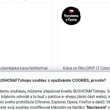
 kolumbijská káva NoNormal
Káva ve filtru DRIP IT Colo
0% Arabica Sweet Black - 20
Nevada - 5 ks
vek (45mg kofeinu)
USHCRAFTshopu souhlas s využíváním COOKIES, prosím?
skladem
(12 ks)
ašemu souhlasu, můžeme zlepšovat kvalitu BUSHCRAFTshopu.
S
Do košíku
kdykoliv odvolat a to buď v patičce e-shopu (dolní část webu), 
ní svého prohlížeče (Chrome, Explorer, Opera, Firefox a další). S
125 Kč
 je superkoncentrovaná kávová
ete svůj souhlas modifikovat kliknutím na tlačítko "
Nastavení
" 
Střední pražení | Chuťový pr