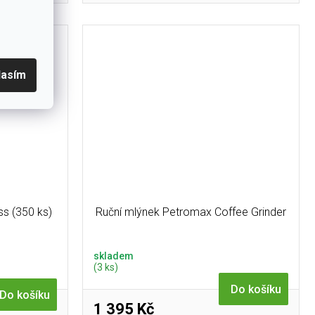
ední acidita
lasím
ss (350 ks)
Ruční mlýnek Petromax Coffee Grinder
skladem
(3 ks)
Do košíku
Do košíku
1 395 Kč