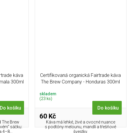
rtrade káva
Certifikovaná organická Fairtrade káva
mala 300ml
The Brew Company - Honduras 300ml
skladem
(23 ks)
Do košíku
Do košíku
60 Kč
d The Brew
Káva má lehké, živé a ovocné nuance
vém“ sáčku:
s podtóny melounu, mandlí a třešňové
 4–8...
švestky.