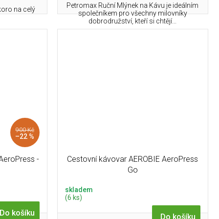
Petromax Ruční Mlýnek na Kávu je ideálním
koro na celý
společníkem pro všechny milovníky
dobrodružství, kteří si chtějí...
900 Kč
–22 %
AeroPress -
Cestovní kávovar AEROBIE AeroPress
Go
skladem
(6 ks)
Do košíku
Do košíku