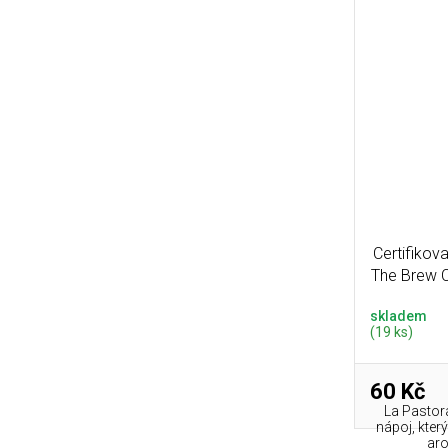
Certifikov
The Brew 
skladem
(19 ks)
60 Kč
La Pastora
nápoj, kte
aro