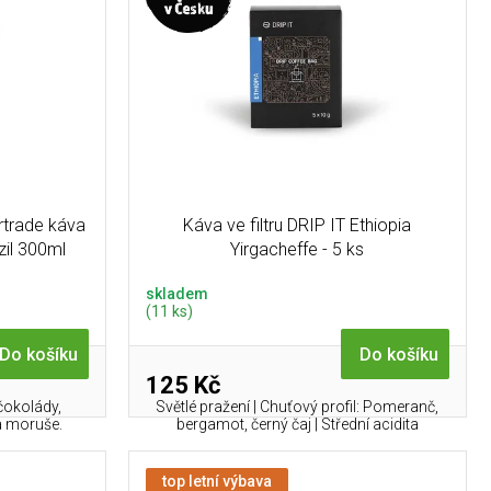
rtrade káva
Káva ve filtru DRIP IT Ethiopia
il 300ml
Yirgacheffe - 5 ks
skladem
(11 ks)
Do košíku
Do košíku
125 Kč
čokolády,
Světlé pražení | Chuťový profil: Pomeranč,
a moruše.
bergamot, černý čaj | Střední acidita
top letní výbava