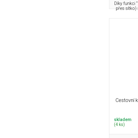
Díky funkci 
přes sítko)
Cestovní 
skladem
(4 ks)