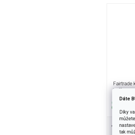
Fairtrade
Coffee 10
dá
Dáte B
skladem
(8 ks)
Díky v
můžete 
430 Kč
nastave
Sweet Black
tak můž