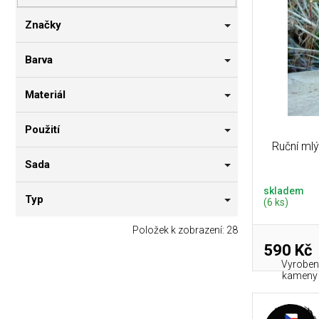
p
i
n
r
s
n
Značky
o
p
í
d
r
p
Barva
u
o
a
k
d
n
Materiál
t
u
e
ů
k
l
Použití
t
Ruční mlý
ů
Sada
skladem
Typ
(6 ks)
Položek k zobrazení:
28
590 Kč
Vyroben 
kameny -