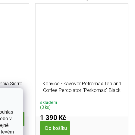
mbia Sierra
Konvice - kávovar Petromax Tea and
Coffee Percolator "Perkomax" Black
skladem
(3 ks)
ouhlas
1 390 Kč
nebo v
Do košíku
tejně
Do košíku
v levém
ofil: Tmavá