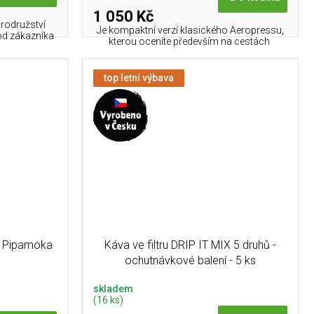
1 050 Kč
brodružství
Je kompaktní verzí klasického Aeropressu,
 od zákazníka
kterou oceníte především na cestách
top letní výbava
O Pipamoka
Káva ve filtru DRIP IT MIX 5 druhů -
ochutnávkové balení - 5 ks
skladem
(16 ks)