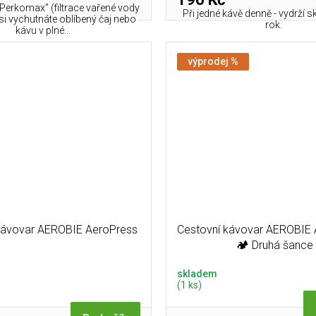
"Perkomax" (filtrace vařené vody
Při jedné kávě denně - vydrží s
 si vychutnáte oblíbený čaj nebo
rok.
kávu v plné...
výprodej %
kávovar AEROBIE AeroPress
Cestovní kávovar AEROBIE 
🏕️ Druhá šance
skladem
(1 ks)