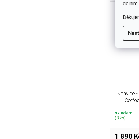
pasta v tu
dolním 
Děkuje
Nast
Konvice -
Coffee
skladem
(3 ks)
1 890 K