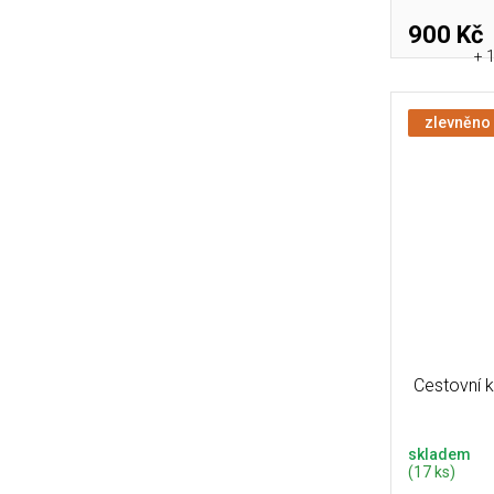
900 Kč
+ 
zlevněno
Cestovní 
skladem
(17 ks)