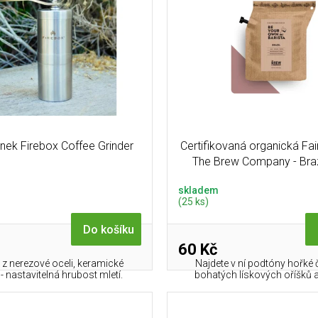
nek Firebox Coffee Grinder
Certifikovaná organická Fai
The Brew Company - Braz
skladem
(25 ks)
Do košíku
60 Kč
z nerezové oceli, keramické
Najdete v ní podtóny hořké 
 nastavitelná hrubost mletí.
bohatých lískových oříšků 