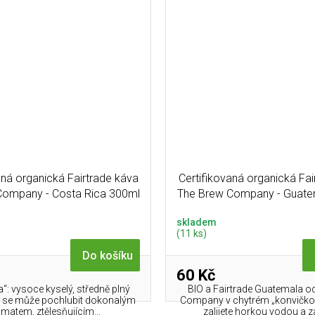
aná organická Fairtrade káva
Certifikovaná organická Fai
Company - Costa Rica 300ml
The Brew Company - Guate
skladem
(11 ks)
Do košíku
60 Kč
“: vysoce kyselý, středně plný
BIO a Fairtrade Guatemala o
rý se může pochlubit dokonalým
Company v chytrém „konvičko
matem, ztělesňujícím...
zalijete horkou vodou a za