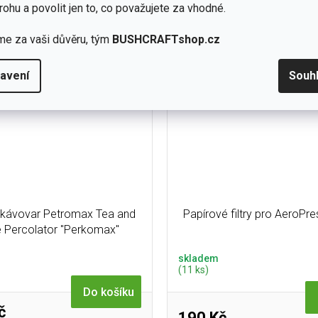
bě, kterou rozmícháte v horké i
rohu a povolit jen to, co považujete za vhodné.
čokoláda, karamel, jablko | Stř
studené vodě – bez...
me za vaši důvěru, tým
BUSHCRAFTshop.cz
avení
Souh
 kávovar Petromax Tea and
Papírové filtry pro AeroPre
 Percolator "Perkomax"
Stainless
skladem
(11 ks)
Do košíku
č
190 Kč