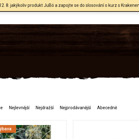
12. 8. jakýkoliv produkt JuBö a zapojte se do slosování o kurz s Krakene
me
Nejlevnější
Nejdražší
Nejprodávanější
Abecedně
výbava