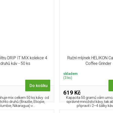
iltru DRIP IT MIX kolekce 4
Ruční mlýnek HELIKON C
druhů káv - 50 ks
Coffee Grinder
skladem
(3 ks)
Do košíku
619 Kč
ahuje mix celkem 50 ks kávy od
Kapacita 50 gramů vám umožn
ěchto druhů (Brazílie, Etiopie,
správné množství kávy, tak a
lumbie, Nikaragua) v...
připravit i 2–4 šálky kávy