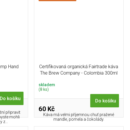
amp Hand
Certifikovaná organická Fairtrade káva
The Brew Company - Colombia 300ml
skladem
(8 ks)
Do košíku
Do košíku
60 Kč
í připravit
Káva má velmi příjemnou chuť pražené
byste mohli
mandle, pomela a čokolády.
 z...