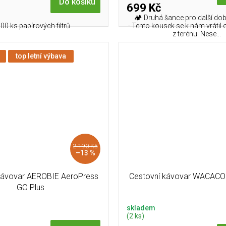
Do košíku
699 Kč
🏕️ Druhá šance pro další do
100 ks papírových filtrů
- Tento kousek se k nám vrátil
z terénu. Nese...
top letní výbava
2 190 Kč
–13 %
kávovar AEROBIE AeroPress
Cestovní kávovar WACAC
GO Plus
skladem
(2 ks)