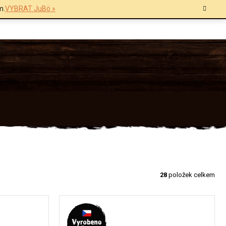
m.
VYBRAT JuBö »
28
položek celkem