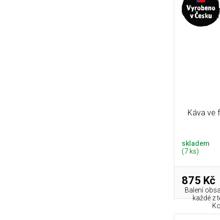
Káva ve f
skladem
(7 ks)
875 Kč
Balení obs
každé z t
Ko