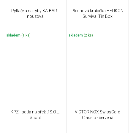
Pytlačka na ryby KA-BAR -
Plechová krabička HELIKON
nouzová
Survival Tin Box
skladem
(1 ks)
skladem
(2 ks)
KPZ - sada na přežití S.O.L.
VICTORINOX SwissCard
Scout
Classic - červená