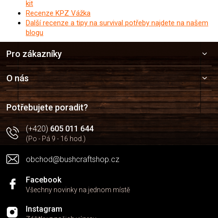
kit
Recenze KPZ Vážka
Další recenze a tipy na survival potřeby najdete na našem
blogu
Z
Pro zákazníky
á
p
a
O nás
t
í
Potřebujete poradit?
(+420)
605 011 644
(Po - Pá 9 - 16 hod.)
obchod@bushcraftshop.cz
Facebook
Všechny novinky na jednom místě
Instagram