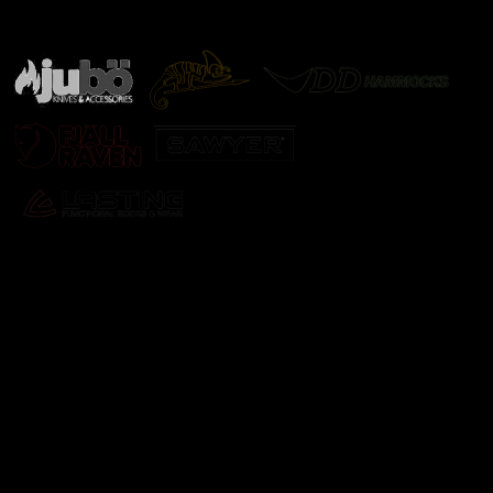
další značky
Odebírat newsletter
Vložte svůj e-mail a my vám budeme zasílat informace o
nových produktech na našem e-shopu.
E-mail