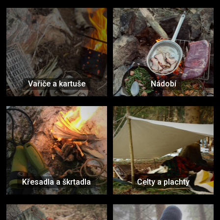
Vařiče a kartuše
Nádobí
Křesadla a škrtadla
Celty a plachty