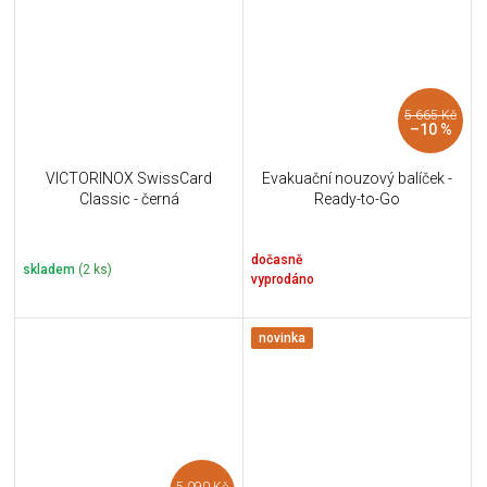
5 665 Kč
–10 %
VICTORINOX SwissCard
Evakuační nouzový balíček -
Classic - černá
Ready-to-Go
dočasně
skladem
(2 ks)
vyprodáno
novinka
5 090 Kč