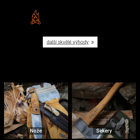
Vlastní značka JuBö
Poctivá ruční výroba v ČR
další skvělé výhody
Užijte si to v přírodě
Vybavení, na které spoléháte nejčastěji
Nože
Sekery