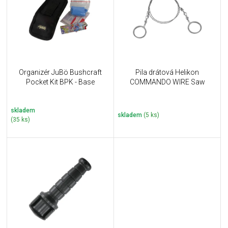
i
k
s
t
p
ů
r
o
d
u
Organizér JuBö Bushcraft
Pila drátová Helikon
k
Pocket Kit BPK - Base
COMMANDO WIRE Saw
t
ů
skladem
skladem
(5 ks)
(35 ks)