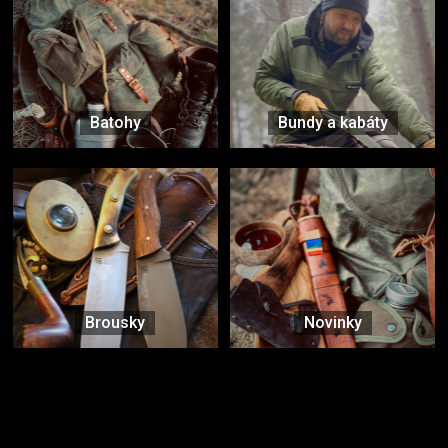
Batohy
Bundy a kabáty
Brousky
Novinky
Značky ověřené samotnou přírodou