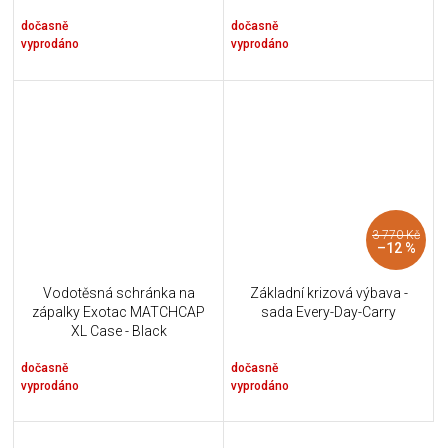
dočasně
dočasně
vyprodáno
vyprodáno
3 770 Kč
–12 %
Vodotěsná schránka na
Základní krizová výbava -
zápalky Exotac MATCHCAP
sada Every-Day-Carry
XL Case - Black
dočasně
dočasně
vyprodáno
vyprodáno