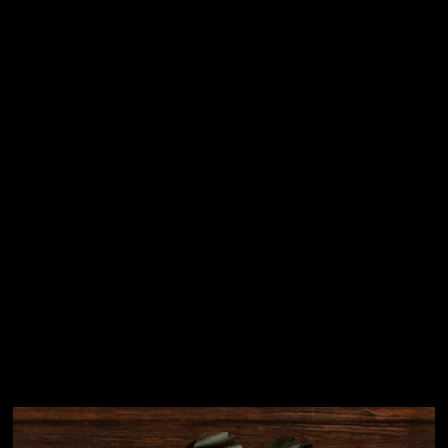
Vložením e-mailu souhlasíte s
podmínkami ochrany
osobních údajů
Přihlásit se
Instagram