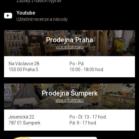
Zážitky z našich výprav
Youtube
Užitečné recenze a návody
Prodejna Praha
více informací
Na Václavce 28
Po - Pá:
150 00 Praha 5
10:00 - 18:00 hod.
Prodejna Šumperk
více informací
Jesenická 22
Po - Čt: 13 - 17 hod.
787 01 Šumperk
Pá: 9 - 17 hod.