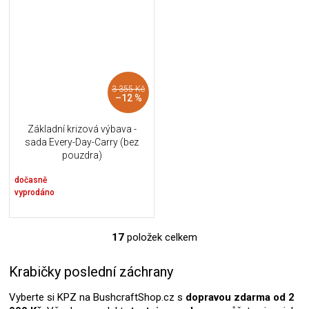
3 355 Kč
–12 %
Základní krizová výbava -
sada Every-Day-Carry (bez
pouzdra)
dočasně
vyprodáno
17
položek celkem
O
v
l
Krabičky poslední záchrany
á
d
Vyberte si KPZ na BushcraftShop.cz s
dopravou zdarma od 2
a