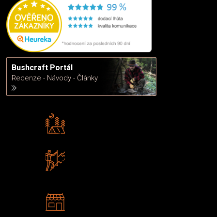
Bushcraft Portál
Recenze - Návody - Články
Rádi předáváme zkušenosti
Poradíme vám s výběrem
Zboží sami testujeme
U nás nekoupíte „zajíce v pytli“
2 kamenné prodejny
Navštivte nás v Praze a
Šumperku