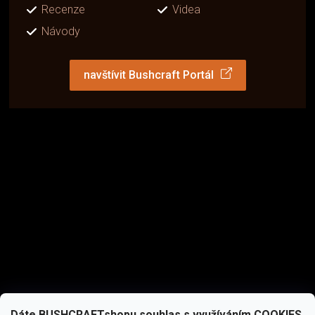
Recenze
Videa
Návody
navštívit Bushcraft Portál
Dáte BUSHCRAFTshopu souhlas s využíváním COOKIES,