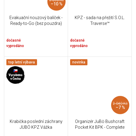
–10 %
Evakuační nouzový balíček -
KPZ - sada na přežití S.O.L.
Ready-to-Go (bez pouzdra)
Traverse™
dočasně
dočasně
vyprodáno
vyprodáno
top letní výbava
novinka
2 040 Kč
–7 %
Krabička poslední záchrany
Organizér JuBö Bushcraft
JUBÖ KPZ Vážka
Pocket Kit BPK - Complete