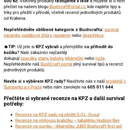
000 Kč
. Všechny produkty
testujeme v lese
a můžete si o nich
c
přečíst na našem blogu
BushcraftPortal.cz
, kde najdete tipy a
í
triky pro přežití v přírodě, včetně recenzí jednotlivých produktů
p
od Krakena.
r
v
Nepřehlédněte oblíbené kategorie z Bushcraftu:
survival
k
náramky
,
padákové šňůry
,
repelenty
nebo
desinfekce
.
y
v
🔥TIP:
Už jste si
KPZ
vybrali
a přemýšlíte
co přihodit do
ý
košíku
? N
aši zákazníci nejčastěji
p
dokupují
spacáky
,
stany
,
batohy
,
lékárničky
nebo
nože
.
i
Nepřehlédněte náš
BushCraft portál
plný survival tipů a recenzí
s
jednotlivých produktů.
u
Nevíte si s výběrem KPZ rady?
Navštivte nás v naší
prodejně v
Šumperku a v Praze
nebo nám zavolejte na
605 011 644
.
Přečtěte si vybrané recenze na KPZ a další survival
potřeby:
Recenze na KPZ sadu na přežití S.O.L. Scout
Recenze na ohňovou krabičku – tabatěrku Hudson Bay
Recenze na sumku - lékárničku JUBÖ Bushcraft first aid