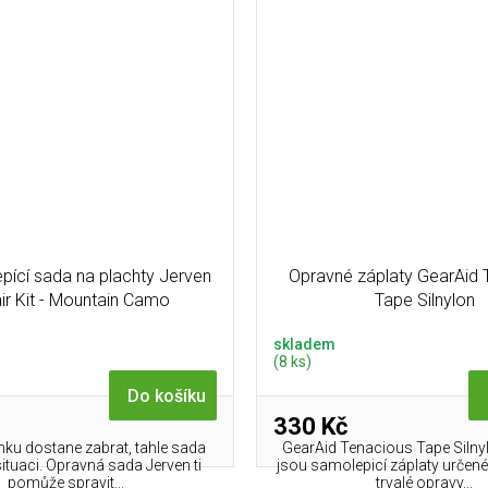
pící sada na plachty Jerven
Opravné záplaty GearAid 
ir Kit - Mountain Camo
Tape Silnylon
skladem
(8 ks)
Do košíku
330 Kč
nku dostane zabrat, tahle sada
GearAid Tenacious Tape Silny
ituaci. Opravná sada Jerven ti
jsou samolepicí záplaty určené
pomůže spravit...
trvalé opravy...