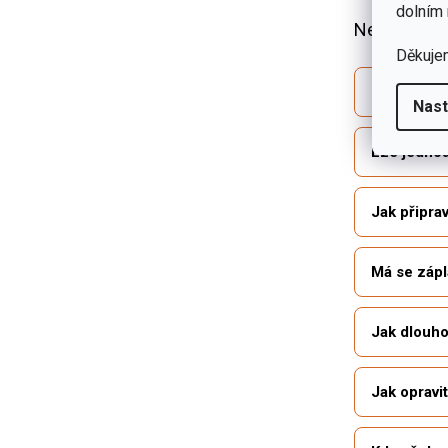
dolním 
Nejčastější
Děkuje
Jak vybrat
Nast
Lze jednou 
Jak připra
Má se zápl
Jak dlouho
Jak opravi