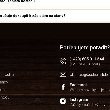
ácí záplata nestačí?
ručuje dokoupit k záplatám na stany?
Potřebujete poradit?
(+420)
605 011 644
(Po - Pá 9 - 16 hod.)
 — JuBö
obchod@bushcraftsho
kendy
Facebook
rtál
Všechny novinky na jedn
chodu
Instagram
Zážitky z našich výprav