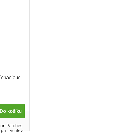
Tenacious
Do košíku
lon Patches
 pro rychlé a