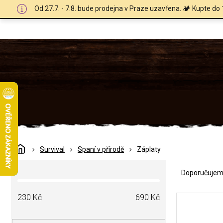
Přejít
Od 27.7. - 7.8. bude prodejna v Praze uzavřena. 🏕️ Kupte do 
na
obsah
Domů
Survival
Spaní v přírodě
Záplaty
Ř
P
a
Doporučuje
o
z
s
e
V
t
230
Kč
690
Kč
n
ý
r
í
p
a