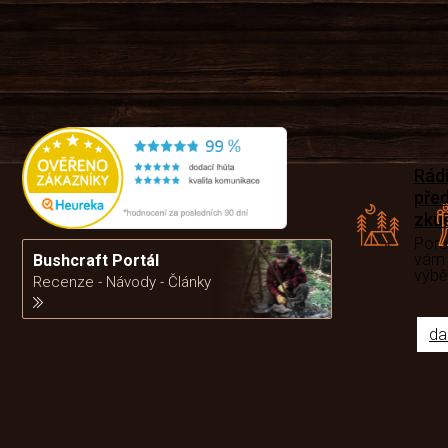
Rád
pře
zku
Por
vám
Bushcraft Portál
výb
Recenze - Návody - Články
da