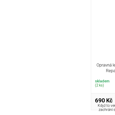
Opravná le
Repa
skladem
(2 ks)
690 Kč
Když to ve
zachrání s