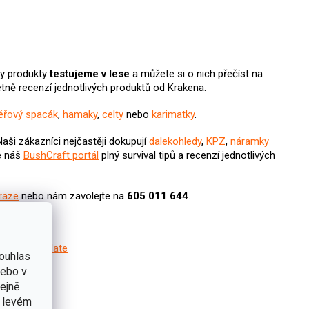
ny produkty
testujeme v lese
a můžete si o nich přečíst na
etně recenzí jednotlivých produktů od Krakena.
éřový spacák
,
hamaky
,
celty
nebo
karimatky
.
N
aši zákazníci nejčastěji dokupují
dalekohledy
,
KPZ
,
náramky
e náš
BushCraft portál
plný survival tipů a recenzí jednotlivých
raze
nebo nám zavolejte na
605 011 644
.
i 3M Thinsulate
ouhlas
nebo v
tejně
nní
v levém