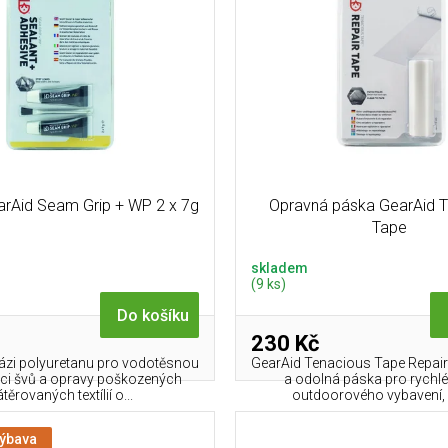
arAid Seam Grip + WP 2 x 7g
Opravná páska GearAid 
Tape
skladem
(9 ks)
Do košíku
230 Kč
bázi polyuretanu pro vodotěsnou
GearAid Tenacious Tape Repair 
ci švů a opravy poškozených
a odolná páska pro rychl
těrovaných textílií o...
outdoorového vybavení, k
výbava