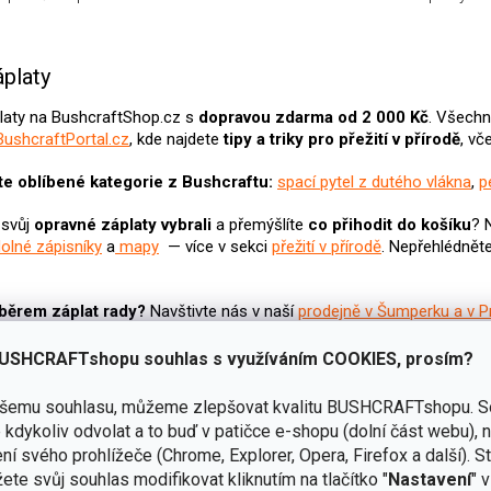
O
v
platy
l
á
platy na BushcraftShop.cz s
dopravou zdarma od 2 000 Kč
. Všech
d
BushcraftPortal.cz
, kde najdete
tipy a triky pro přežití v přírodě
, vč
a
c
e oblíbené kategorie z Bushcraftu:
spací pytel z dutého vlákna
,
p
í
p
 svůj
opravné záplaty
vybrali
a přemýšlíte
co přihodit do košíku
? 
r
olné zápisníky
a
mapy
— více v sekci
přežití v přírodě
. Nepřehlédnět
v
k
y
v
ýběrem záplat rady?
Navštivte nás v naší
prodejně v Šumperku a v P
ý
p
 vybrané recenze na potřeby pro spaní v přírodě:
USHCRAFTshopu souhlas s využíváním COOKIES, prosím?
i
s
na univerzální bivak / celta / pončo DOVREFJELL Fjellduk Passipuss
ašemu souhlasu, můžeme zlepšovat kvalitu BUSHCRAFTshopu.
S
u
na speciální bivaky Dovrefjell Fjellduk a Jerven Hunter
kdykoliv odvolat a to buď v patičce e-shopu (dolní část webu), 
 na nafukovací polštářek Klymit Pillow X Large
ní svého prohlížeče (Chrome, Explorer, Opera, Firefox a další). S
 na samonafukovací karimatku Sea to Summit Camp Plus – 4 sezo
ete svůj souhlas modifikovat kliknutím na tlačítko "
Nastavení
" 
cenze a tipy na potřeby pro spaní v přírodě najdete v našem blogu