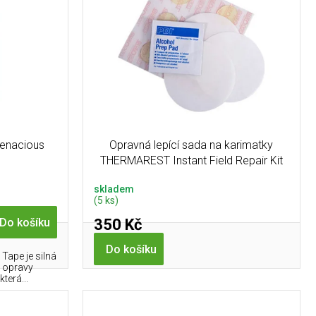
Tenacious
Opravná lepící sada na karimatky
THERMAREST Instant Field Repair Kit
skladem
(5 ks)
350 Kč
Do košíku
Do košíku
Tape je silná
é opravy
terá...