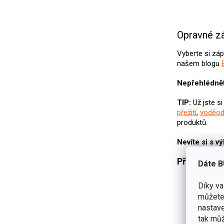
Opravné zá
Vyberte si zá
našem blogu
Nepřehlédnět
TIP:
Už jste si
přežití
,
voděod
produktů.
Nevíte si s v
Přečtěte si
Dáte B
Recenze 
Díky v
Recenze 
můžete 
Recenze
nastave
Recenze
tak můž
Další re