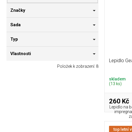
p
i
n
r
s
n
Značky
o
p
í
d
r
p
Sada
u
o
a
k
d
n
Typ
t
u
e
ů
k
l
Vlastnosti
t
Lepidlo Ge
ů
Položek k zobrazení:
8
skladem
(13 ks)
260 Kč
Lepidlo na 
impregna
zá
top letní 