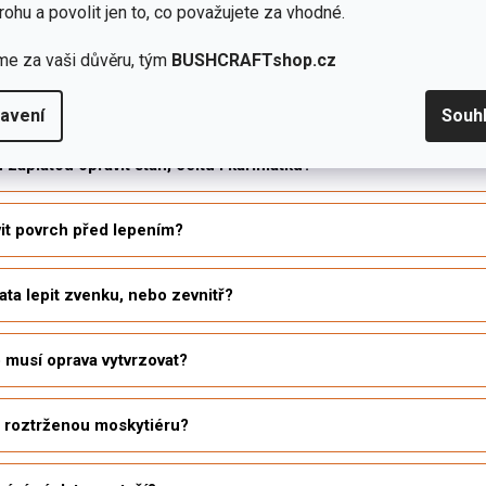
rohu a povolit jen to, co považujete za vhodné.
 dotazy k záplatám na stany
me za vaši důvěru, tým
BUSHCRAFTshop.cz
 správnou záplatu na stan?
avení
Souh
záplatou opravit stan, celtu i karimatku?
vit povrch před lepením?
ata lepit zvenku, nebo zevnitř?
 musí oprava vytvrzovat?
t roztrženou moskytiéru?