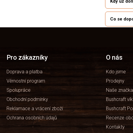
Kdy už dom
Co se dopo
Z
á
p
a
t
Pro zákazníky
O nás
í
Doprava a platba
Kdo jsme
Věrnostní program
Prodejny
Spolupráce
Naše značka
Obchodní podmínky
Bushcraft ví
Reklamace a vrácení zboží
Bushcraft Po
Ochrana osobních údajů
Recenze ob
Kontakty