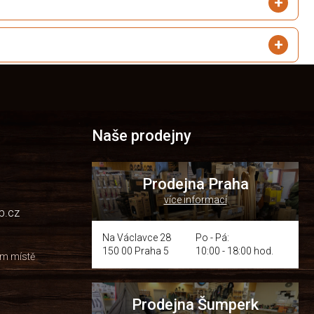
Naše prodejny
Prodejna Praha
více informací
p.cz
Na Václavce 28
Po - Pá:
150 00 Praha 5
10:00 - 18:00 hod.
om místě
Prodejna Šumperk