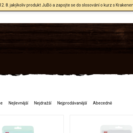
12. 8. jakýkoliv produkt JuBö a zapojte se do slosování o kurz s Krakene
me
Nejlevnější
Nejdražší
Nejprodávanější
Abecedně