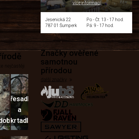
více informací
y
Jesenická 22
Po - Čt: 13 - 17 hod.
787 01 Šumperk
Pá: 9 - 17 hod.
Značky ověřené
přírodě
samotnou
e nejčastěji
přírodou
další značky
Křesadla
a
dobí
škrtadla