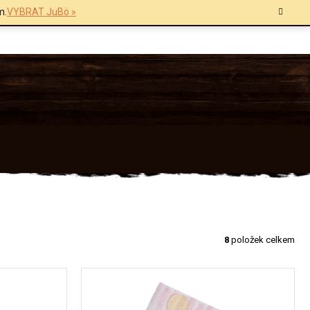
m.
VYBRAT JuBö »
8
položek celkem