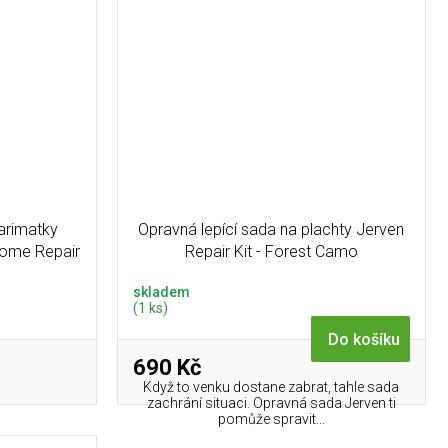
arimatky
Opravná lepící sada na plachty Jerven
ome Repair
Repair Kit - Forest Camo
skladem
(1 ks)
Do košíku
690 Kč
Když to venku dostane zabrat, tahle sada
zachrání situaci. Opravná sada Jerven ti
pomůže spravit...