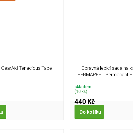
 GearAid Tenacious Tape
Opravná lepící sada na k
THERMAREST Permanent H
Kit
skladem
(10 ks)
440 Kč
ku
Do košíku