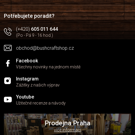
t
í
Potřebujete poradit?
(+420)
605 011 644
(Po - Pá 9 - 16 hod.)
obchod@bushcraftshop.cz
Facebook
Všechny novinky na jednom místě
Instagram
Zážitky z našich výprav
Youtube
Užitečné recenze a návody
Prodejna Praha
více informací