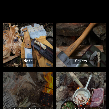
Užijte si to v přírodě
Vybavení, na které spoléháte nejčastěji
Nože
Sekery