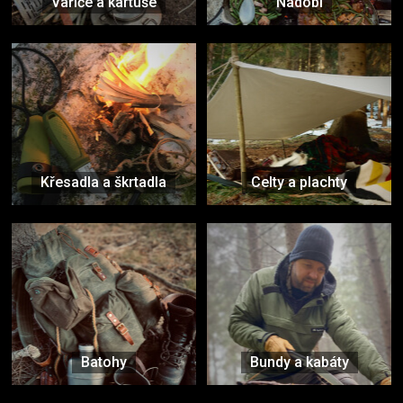
Vařiče a kartuše
Nádobí
Křesadla a škrtadla
Celty a plachty
Batohy
Bundy a kabáty