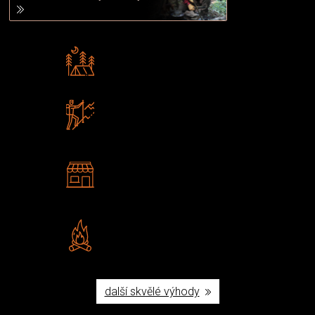
Rádi předáváme zkušenosti
Poradíme vám s výběrem
Zboží sami testujeme
U nás nekoupíte „zajíce v pytli“
2 kamenné prodejny
Navštivte nás v Praze a
Šumperku
Vlastní značka JuBö
Poctivá ruční výroba v ČR
další skvělé výhody