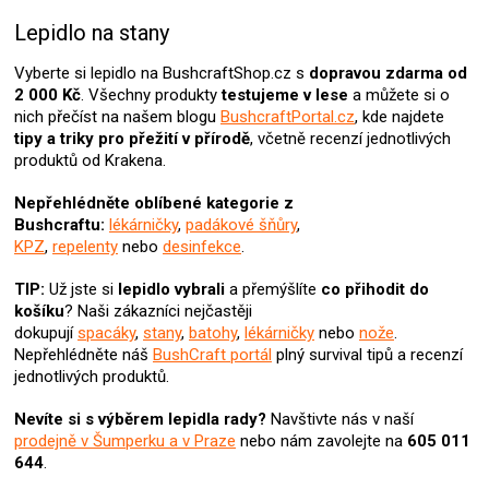
v
l
Lepidlo na stany
á
d
Vyberte si lepidlo na BushcraftShop.cz s
dopravou zdarma od
a
2 000 Kč
. Všechny produkty
testujeme v lese
a můžete si o
c
nich přečíst na našem blogu
BushcraftPortal.cz
, kde najdete
í
tipy a triky pro přežití v přírodě
, včetně recenzí jednotlivých
p
produktů od Krakena.
r
v
Nepřehlédněte oblíbené kategorie z
k
Bushcraftu:
lékárničky
,
padákové šňůry
,
y
KPZ
,
repelenty
nebo
desinfekce
.
v
ý
TIP:
Už jste si
lepidlo
vybrali
a přemýšlíte
co přihodit do
p
košíku
? N
aši zákazníci nejčastěji
i
dokupují
spacáky
,
stany
,
batohy
,
lékárničky
nebo
nože
.
s
Nepřehlédněte náš
BushCraft portál
plný survival tipů a recenzí
u
jednotlivých produktů.
Nevíte si s výběrem lepidla rady?
Navštivte nás v naší
prodejně v Šumperku a v Praze
nebo nám zavolejte na
605 011
644
.