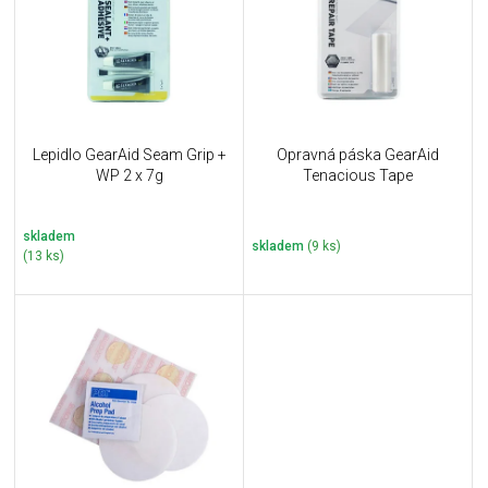
i
k
s
t
p
ů
r
o
d
u
Lepidlo GearAid Seam Grip +
Opravná páska GearAid
k
WP 2 x 7g
Tenacious Tape
t
ů
skladem
skladem
(9 ks)
(13 ks)