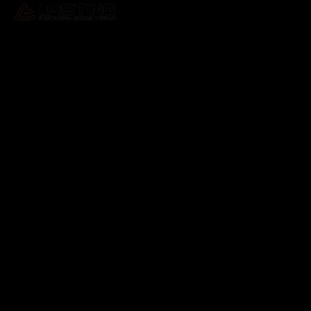
Odebírat newsletter
Vložte svůj e-mail a my vám budeme zasílat informace o
nových produktech na našem e-shopu.
E-mail
Vložením e-mailu souhlasíte s
podmínkami ochrany
osobních údajů
Přihlásit se