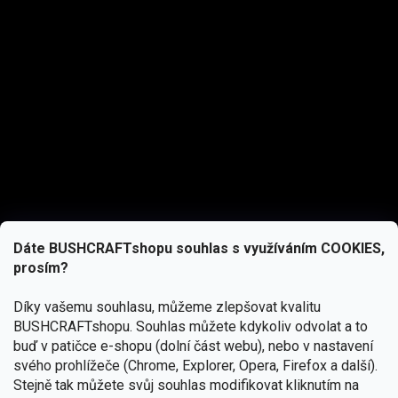
Dáte BUSHCRAFTshopu souhlas s využíváním COOKIES,
prosím?
Díky vašemu souhlasu, můžeme zlepšovat kvalitu
BUSHCRAFTshopu.
Souhlas můžete kdykoliv odvolat a to
buď v patičce e-shopu (dolní část webu), nebo v nastavení
svého prohlížeče (Chrome, Explorer, Opera, Firefox a další).
Stejně tak můžete svůj souhlas modifikovat kliknutím na