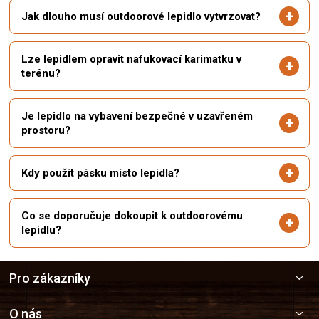
Jak dlouho musí outdoorové lepidlo vytvrzovat?
Lze lepidlem opravit nafukovací karimatku v
terénu?
Je lepidlo na vybavení bezpečné v uzavřeném
prostoru?
Kdy použít pásku místo lepidla?
Co se doporučuje dokoupit k outdoorovému
lepidlu?
Z
Pro zákazníky
á
p
a
O nás