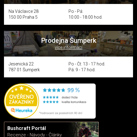
Na Václavce 28
Po - Pá:
150 00 Praha 5
10:00 - 18:00 hod.
Prodejna Šumperk
více informací
Jesenická 22
Po - Čt: 13 - 17 hod.
787 01 Šumperk
Pá: 9 - 17 hod.
Bushcraft Portál
Recenze - Návody - Články