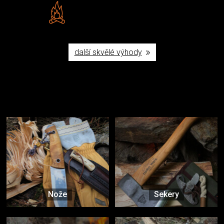
Vlastní značka JuBö
Poctivá ruční výroba v ČR
další skvělé výhody
Užijte si to v přírodě
Vybavení, na které spoléháte nejčastěji
Nože
Sekery