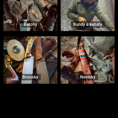
Batohy
Bundy a kabáty
Brousky
Novinky
Značky ověřené samotnou přírodou
další značky