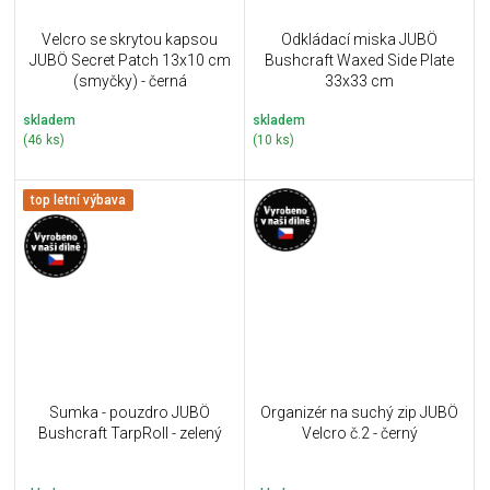
Velcro se skrytou kapsou
Odkládací miska JUBÖ
JUBÖ Secret Patch 13x10 cm
Bushcraft Waxed Side Plate
(smyčky) - černá
33x33 cm
skladem
skladem
(46 ks)
(10 ks)
top letní výbava
Sumka - pouzdro JUBÖ
Organizér na suchý zip JUBÖ
Bushcraft TarpRoll - zelený
Velcro č.2 - černý