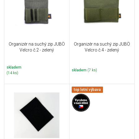
i
k
s
t
p
ů
r
o
d
u
Organizér na suchý zip JUBÖ
Organizér na suchý zip JUBÖ
k
Velcro č.2 - zelený
Velcro č.4 - zelený
t
ů
skladem
skladem
(7 ks)
(14 ks)
top letní výbava