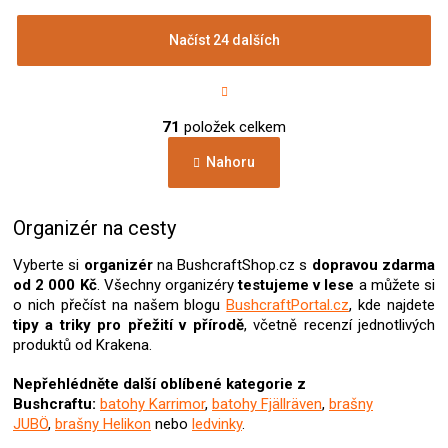
Načíst 24 dalších
S
t
r
O
á
71
položek celkem
v
n
l
k
Nahoru
á
o
d
v
a
á
c
Organizér na cesty
n
í
í
p
Vyberte si
organizér
na BushcraftShop.cz s
dopravou zdarma
r
od 2 000 Kč
. Všechny organizéry
testujeme v lese
a můžete si
v
o nich přečíst na našem blogu
BushcraftPortal.cz
, kde najdete
k
tipy a triky pro přežití v přírodě
, včetně recenzí jednotlivých
y
produktů od Krakena.
v
ý
Nepřehlédněte další oblíbené kategorie z
p
Bushcraftu:
batohy Karrimor
,
batohy Fjällräven
,
brašny
i
JUBÖ
,
brašny Helikon
nebo
ledvinky
.
s