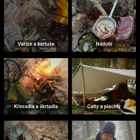
Vařiče a kartuše
Nádobí
Křesadla a škrtadla
Celty a plachty