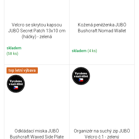
Velcro se skrytou kapsou
Kožená peněženka JUBÖ
JUBÖ Secret Patch 13x10 cm
Bushcraft Nomad Wallet
(háčky) - zelená
skladem
skladem
(4 ks)
(58 ks)
top letní výbava
Odkládací miska JUBÖ
Organizér na suchý zip JUBÖ
Bushcraft Waxed Side Plate
Velcro č.1 - zelený