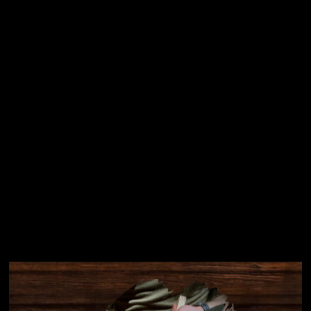
Vložením e-mailu souhlasíte s
podmínkami ochrany
osobních údajů
Přihlásit se
Instagram