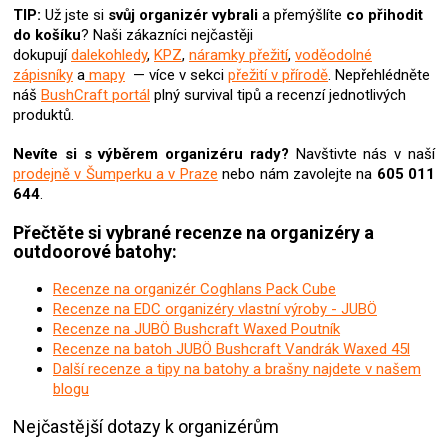
u
TIP:
Už jste si
svůj organizér
vybrali
a přemýšlíte
co přihodit
do košíku
? Naši zákazníci nejčastěji
dokupují
dalekohledy
,
KPZ
,
náramky přežití
,
voděodolné
zápisníky
a
mapy
— více v sekci
přežití v přírodě
. Nepřehlédněte
náš
BushCraft portál
plný survival tipů a recenzí jednotlivých
produktů.
Nevíte si s výběrem organizéru rady?
Navštivte nás v naší
prodejně v Šumperku a v Praze
nebo nám zavolejte na
605 011
644
.
Přečtěte si vybrané recenze na organizéry a
outdoorové batohy:
Recenze na organizér Coghlans Pack Cube
Recenze na EDC organizéry vlastní výroby - JUBÖ
Recenze na JUBÖ Bushcraft Waxed Poutník
Recenze na batoh JUBÖ Bushcraft Vandrák Waxed 45l
Další recenze a tipy na batohy a brašny najdete v našem
blogu
Nejčastější dotazy k organizérům