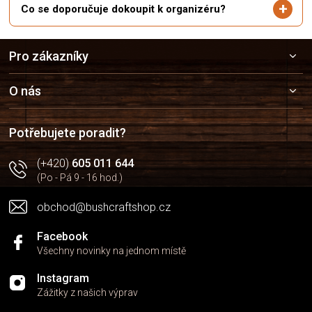
Co se doporučuje dokoupit k organizéru?
Z
Pro zákazníky
á
p
a
O nás
t
í
Potřebujete poradit?
(+420)
605 011 644
(Po - Pá 9 - 16 hod.)
obchod@bushcraftshop.cz
Facebook
Všechny novinky na jednom místě
Instagram
Zážitky z našich výprav