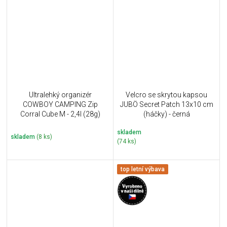
Ultralehký organizér
Velcro se skrytou kapsou
COWBOY CAMPING Zip
JUBÖ Secret Patch 13x10 cm
Corral Cube M - 2,4l (28g)
(háčky) - černá
skladem
skladem
(8 ks)
(74 ks)
top letní výbava