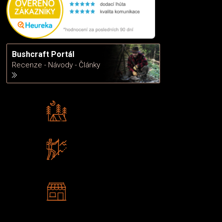
Bushcraft Portál
Recenze - Návody - Články
Rádi předáváme zkušenosti
Poradíme vám s výběrem
Zboží sami testujeme
U nás nekoupíte „zajíce v pytli“
2 kamenné prodejny
Navštivte nás v Praze a
Šumperku