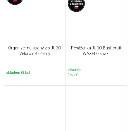
Organizér na suchý zip JUBÖ
Peněženka JUBÖ Bushcraft
Velcro č.4 - černý
WAXED - khaki
skladem
skladem
(8 ks)
(36 ks)