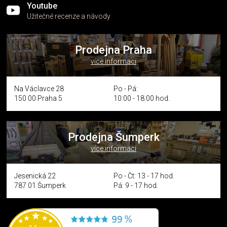
Youtube
Užitečné recenze a návody
Prodejna Praha
více informací
Na Václavce 28
Po - Pá:
150 00 Praha 5
10:00 - 18:00 hod.
Prodejna Šumperk
více informací
Jesenická 22
Po - Čt: 13 - 17 hod.
787 01 Šumperk
Pá: 9 - 17 hod.