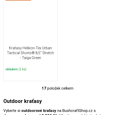
Kraťasy Helikon-Tex Urban
Tactical Shorts® 8,5" Stretch
- Taiga Green
skladem
(2 ks)
17
položek celkem
O
v
l
Outdoor kraťasy
á
d
Vyberte si
outdoorové
kraťasy
na BushcraftShop.cz s
a