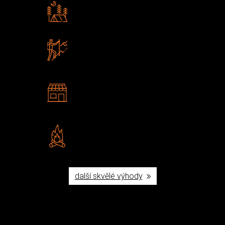
Rádi předáváme zkušenosti
Poradíme vám s výběrem
Zboží sami testujeme
U nás nekoupíte „zajíce v pytli“
2 kamenné prodejny
Navštivte nás v Praze a
Šumperku
Vlastní značka JuBö
Poctivá ruční výroba v ČR
další skvělé výhody
Užijte si to v přírodě