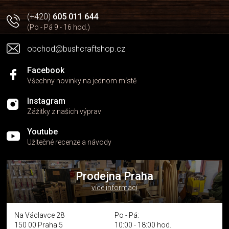
(+420)
605 011 644
(Po - Pá 9 - 16 hod.)
obchod@bushcraftshop.cz
Facebook
Všechny novinky na jednom místě
Instagram
Zážitky z našich výprav
Youtube
Užitečné recenze a návody
Prodejna Praha
více informací
Na Václavce 28
Po - Pá:
150 00 Praha 5
10:00 - 18:00 hod.