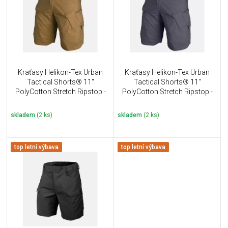
i
k
s
t
p
ů
r
o
d
u
Kraťasy Helikon-Tex Urban
Kraťasy Helikon-Tex Urban
k
Tactical Shorts® 11''
Tactical Shorts® 11''
t
PolyCotton Stretch Ripstop -
PolyCotton Stretch Ripstop -
ů
Coyote
Shadow Grey
skladem
(2 ks)
skladem
(2 ks)
top letní výbava
top letní výbava