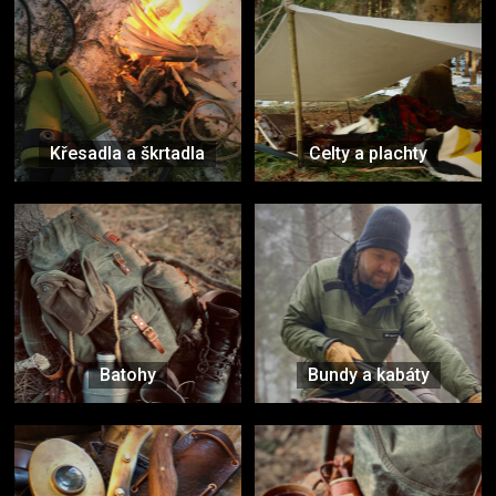
Křesadla a škrtadla
Celty a plachty
Batohy
Bundy a kabáty