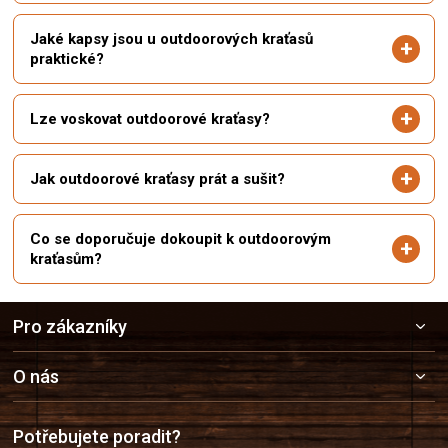
Jaké kapsy jsou u outdoorových kraťasů
praktické?
Lze voskovat outdoorové kraťasy?
Jak outdoorové kraťasy prát a sušit?
Co se doporučuje dokoupit k outdoorovým
kraťasům?
Z
Pro zákazníky
á
p
a
O nás
t
í
Potřebujete poradit?