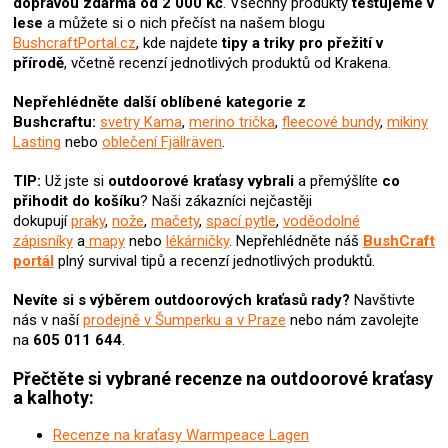
dopravou zdarma od 2 000 Kč
. Všechny produkty
testujeme v
c
lese
a můžete si o nich přečíst na našem blogu
í
BushcraftPortal.cz
, kde najdete
tipy a triky pro přežití v
p
přírodě
, včetně recenzí jednotlivých produktů od Krakena.
r
v
Nepřehlédněte další oblíbené kategorie z
k
Bushcraftu:
svetry Kama
,
merino trička
,
fleecové bundy
,
mikiny
y
Lasting
nebo
oblečení Fjällräven
.
v
ý
TIP:
Už jste si
outdoorové kraťasy vybrali
a přemýšlíte
co
p
přihodit do košíku
? N
aši zákazníci nejčastěji
i
dokupují
praky
,
nože
,
mačety
,
spací pytle
,
voděodolné
s
zápisníky
a
mapy
nebo
lékárničky
. Nepřehlédněte náš
BushCraft
u
portál
plný survival tipů a recenzí jednotlivých produktů.
Nevíte si s výběrem outdoorových kraťasů rady?
Navštivte
nás v naší
prodejně v Šumperku a v Praze
nebo nám zavolejte
na
605 011 644
.
Přečtěte si vybrané recenze na outdoorové kraťasy
a kalhoty:
Recenze na kraťasy Warmpeace Lagen