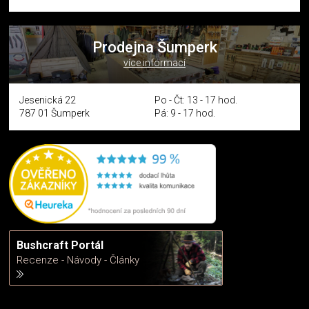
Prodejna Šumperk
více informací
Jesenická 22
Po - Čt: 13 - 17 hod.
787 01 Šumperk
Pá: 9 - 17 hod.
Bushcraft Portál
Recenze - Návody - Články