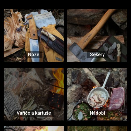
Vybavení, na které spoléháte nejčastěji
Nože
Sekery
Vařiče a kartuše
Nádobí