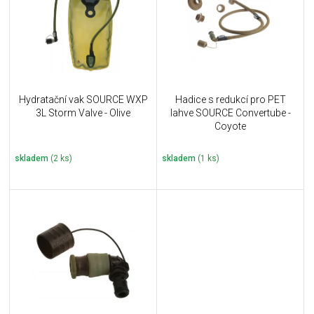
i
k
s
t
p
ů
r
o
d
u
Hydratační vak SOURCE WXP
Hadice s redukcí pro PET
k
3L Storm Valve - Olive
lahve SOURCE Convertube -
t
Coyote
ů
skladem
(2 ks)
skladem
(1 ks)