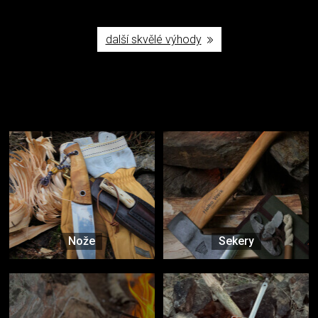
další skvělé výhody
Užijte si to v přírodě
Vybavení, na které spoléháte nejčastěji
Nože
Sekery