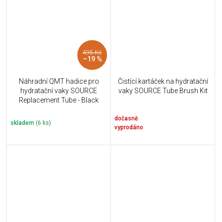
495 Kč
–19 %
Náhradní QMT hadice pro
Čistící kartáček na hydratační
hydratační vaky SOURCE
vaky SOURCE Tube Brush Kit
Replacement Tube - Black
dočasně
skladem
(6 ks)
vyprodáno