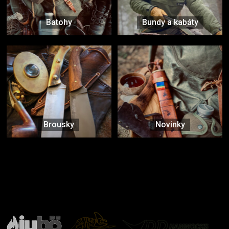
Batohy
Bundy a kabáty
Brousky
Novinky
Značky ověřené samotnou přírodou
další značky