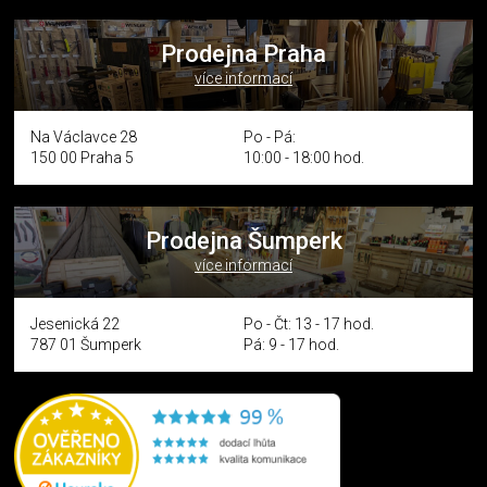
Prodejna Praha
více informací
Na Václavce 28
Po - Pá:
150 00 Praha 5
10:00 - 18:00 hod.
Prodejna Šumperk
více informací
Jesenická 22
Po - Čt: 13 - 17 hod.
787 01 Šumperk
Pá: 9 - 17 hod.