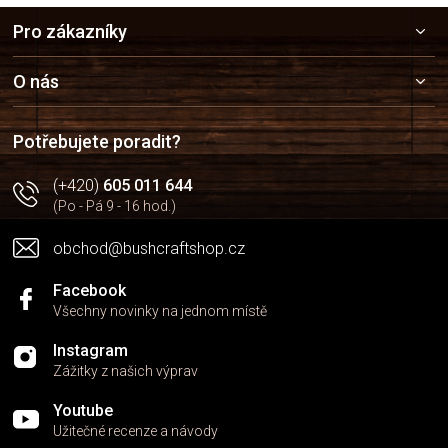
Z
Pro zákazníky
á
p
a
O nás
t
í
Potřebujete poradit?
(+420)
605 011 644
(Po - Pá 9 - 16 hod.)
obchod@bushcraftshop.cz
Facebook
Všechny novinky na jednom místě
Instagram
Zážitky z našich výprav
Youtube
Užitečné recenze a návody