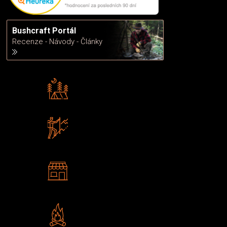
Bushcraft Portál
Recenze - Návody - Články
Rádi předáváme zkušenosti
Poradíme vám s výběrem
Zboží sami testujeme
U nás nekoupíte „zajíce v pytli“
2 kamenné prodejny
Navštivte nás v Praze a
Šumperku
Vlastní značka JuBö
Poctivá ruční výroba v ČR