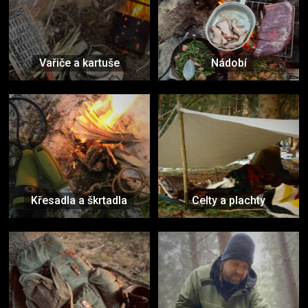
Vařiče a kartuše
Nádobí
Křesadla a škrtadla
Celty a plachty