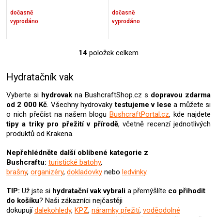
dočasně
dočasně
vyprodáno
vyprodáno
14
položek celkem
O
v
l
Hydratačník vak
á
d
Vyberte si
hydrovak
na BushcraftShop.cz s
dopravou zdarma
a
od 2 000 Kč
. Všechny hydrovaky
testujeme v lese
a můžete si
c
o nich přečíst na našem blogu
BushcraftPortal.cz
, kde najdete
í
tipy a triky pro přežití v přírodě
, včetně recenzí jednotlivých
p
produktů od Krakena.
r
v
Nepřehlédněte další oblíbené kategorie z
k
Bushcraftu:
turistické batohy
,
y
brašny
,
organizéry
,
dokladovky
nebo
ledvinky
.
v
ý
TIP:
Už jste si
hydratační vak
vybrali
a přemýšlíte
co přihodit
p
do košíku
? Naši zákazníci nejčastěji
i
dokupují
dalekohledy
,
KPZ
,
náramky přežití
,
voděodolné
s