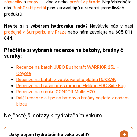
zápisníky
a
mapy
— více v sekci
přežití v přírodě
. Nepřehlédněte
u
náš
BushCraft portál
plný survival tipů a recenzí jednotlivých
produktů.
Nevíte si s výběrem hydrovaku rady?
Navštivte nás v naší
prodejně v Šumperku a v Praze
nebo nám zavolejte na
605 011
644
.
Přečtěte si vybrané recenze na batohy, brašny či
sumky:
Recenze na batoh JUBÖ Bushcraft WARRIOR 25L –
Coyote
Recenze na batoh z voskovaného plátna RUKSAK
Recenze na brašnu přes rameno Helikon EDC Side Bag
Recenze na sumku CONDOR Molle H2O
Další recenze a tipy na batohy a brašny najdete v našem
blogu
Nejčastější dotazy k hydratačním vakům
Jaký objem hydratačního vaku zvolit?