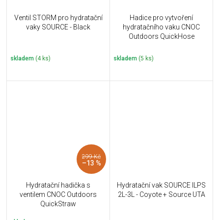
Ventil STORM pro hydratační
Hadice pro vytvoření
vaky SOURCE - Black
hydratačního vaku CNOC
Outdoors QuickHose
skladem
(4 ks)
skladem
(5 ks)
299 Kč
–13 %
Hydratační hadička s
Hydratační vak SOURCE ILPS
ventilem CNOC Outdoors
2L-3L - Coyote + Source UTA
QuickStraw