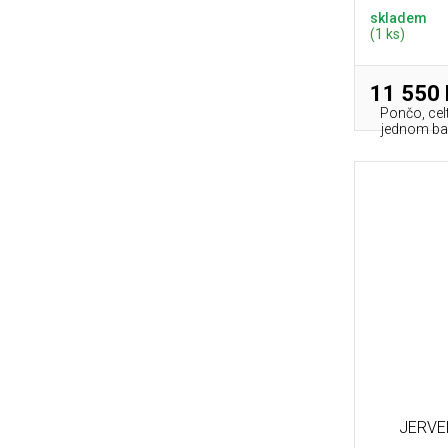
skladem
(1 ks)
11 550 
Pončo, celt
jednom ba
JERVEN