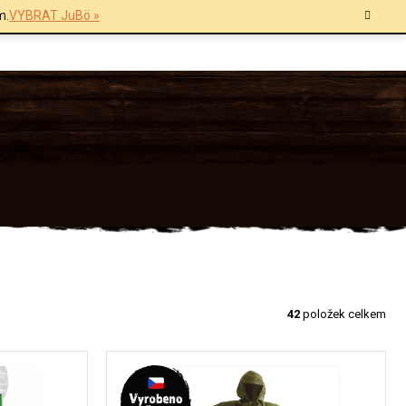
m.
VYBRAT JuBö »
42
položek celkem