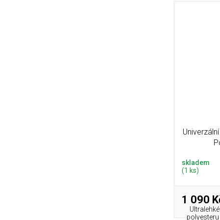
Univerzáln
P
skladem
(1 ks)
1 090 K
Ultralehk
polyesteru