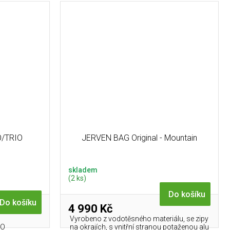
UO/TRIO
JERVEN BAG Original - Mountain
skladem
(2 ks)
Do košíku
Do košíku
4 990 Kč
Vyrobeno z vodotěsného materiálu, se zipy
IO
na okrajích, s vnitřní stranou potaženou alu