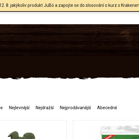
12. 8. jakýkoliv produkt JuBö a zapojte se do slosování o kurz s Krakene
me
Nejlevnější
Nejdražší
Nejprodávanější
Abecedně