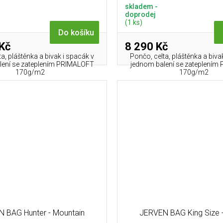
skladem -
doprodej
(1 ks)
Do košíku
Kč
8 290 Kč
a, pláštěnka a bivak i spacák v
Pončo, celta, pláštěnka a biva
lení se zateplením PRIMALOFT
jednom balení se zateplení
170g/m2
170g/m2
 BAG Hunter - Mountain
JERVEN BAG King Size -