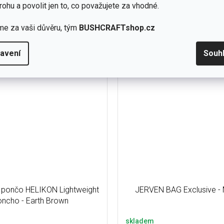
rohu a povolit jen to, co považujete za vhodné.
Do košíku
č
5 250 Kč
me za vaši důvěru, tým
BUSHCRAFTshop.cz
a nebo-li poncho, ze kterého
Pončo, celta, pláštěnka a biva
vznikne bivakovací plachta pro
jednom balení se zatepl
oření plnohodnotného,...
60g/m2. Testován a použ
avení
Souh
í pončo HELIKON Lightweight
JERVEN BAG Exclusive - 
ncho - Earth Brown
skladem