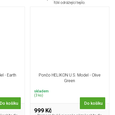
fólií odrážející teplo.
l - Earth
Pončo HELIKON U.S. Model - Olive
Green
skladem
(3 ks)
Do košíku
Do košíku
999 Kč