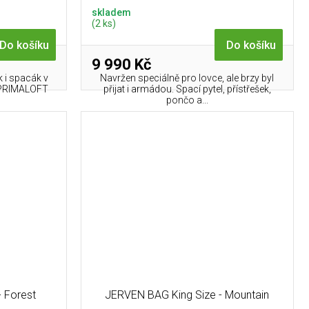
skladem
(2 ks)
Do košíku
Do košíku
9 990 Kč
k i spacák v
Navržen speciálně pro lovce, ale brzy byl
m PRIMALOFT
přijat i armádou. Spací pytel, přístřešek,
pončo a...
 Forest
JERVEN BAG King Size - Mountain