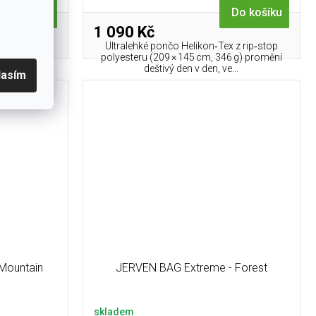
Do košíku
Do košíku
1 090 Kč
k i spacák v
Ultralehké pončo Helikon‑Tex z rip‑stop
ením 3M
polyesteru (209 × 145 cm, 346 g) promění
íván...
deštivý den v den, ve...
lasím
Mountain
JERVEN BAG Extreme - Forest
skladem