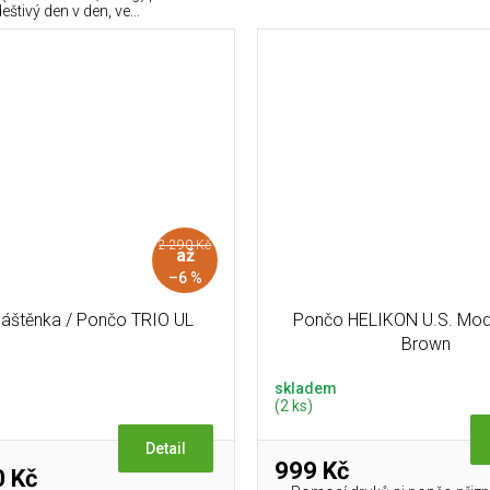
eštivý den v den, ve...
2 290 Kč
až
–6 %
láštěnka / Pončo TRIO UL
Pončo HELIKON U.S. Mode
Brown
skladem
(2 ks)
Detail
999 Kč
 Kč