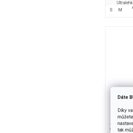
Ultralehk
S
M
Dáte B
Pončo u
Díky v
můžete 
nastave
skladem
(3 ks)
tak můž