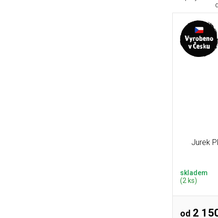
d
Jurek P
skladem
(2 ks)
2 150
od