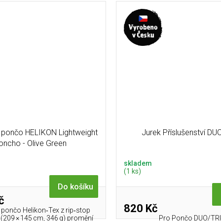
í pončo HELIKON Lightweight
Jurek Příslušenství D
oncho - Olive Green
skladem
(1 ks)
Do košíku
č
820 Kč
é pončo Helikon‑Tex z rip‑stop
 (209 × 145 cm, 346 g) promění
Pro Pončo DUO/TR