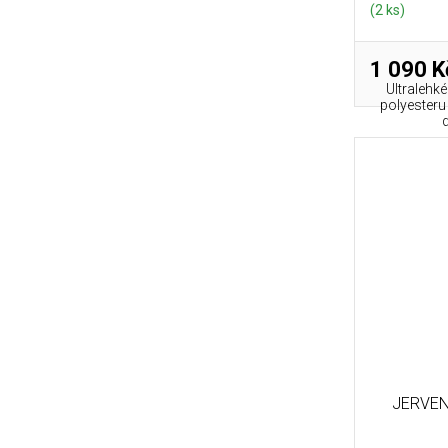
(2 ks)
1 090 K
Ultralehk
polyesteru
d
JERVEN