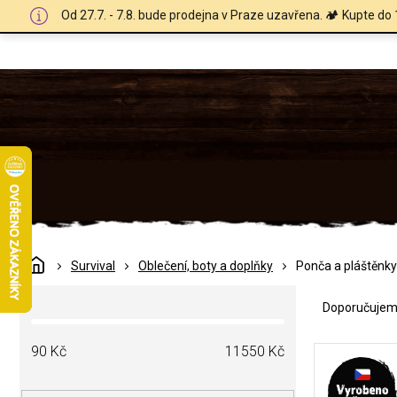
Přejít
Od 27.7. - 7.8. bude prodejna v Praze uzavřena. 🏕️ Kupte do 
na
obsah
Domů
Survival
Oblečení, boty a doplňky
Ponča a pláštěnky
Ř
P
a
Doporučuje
o
z
s
e
V
t
90
Kč
11550
Kč
n
ý
r
í
p
a