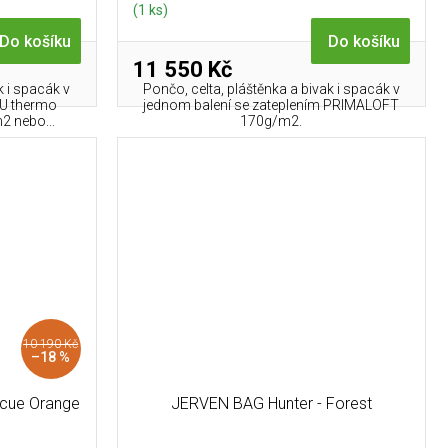
(1 ks)
Do košíku
Do košíku
11 550 Kč
k i spacák v
Pončo, celta, pláštěnka a bivak i spacák v
U thermo
jednom balení se zateplením PRIMALOFT
 nebo...
170g/m2.
10 190 Kč
–18 %
cue Orange
JERVEN BAG Hunter - Forest