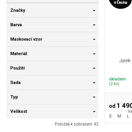
p
i
n
r
s
n
Značky
o
p
í
d
r
p
Barva
u
o
a
k
d
n
Maskovací vzor
t
u
e
ů
k
l
Materiál
t
Jurek
ů
Použití
skladem
Sada
(2 ks)
Typ
1 490
od
Velikost
Ve
S
M
L
Položek k zobrazení:
42