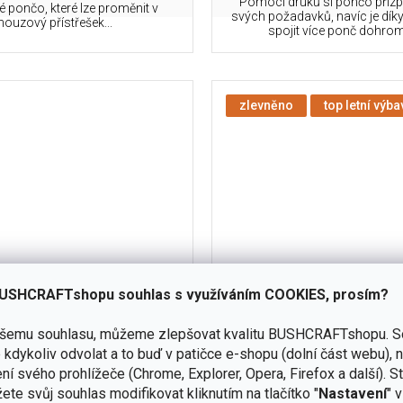
Pomocí druků si pončo přizp
é pončo, které lze proměnit v
svých požadavků, navíc je dí
nouzový přístřešek...
spojit více ponč dohrom
zlevněno
top letní výba
USHCRAFTshopu souhlas s využíváním COOKIES, prosím?
niverzální DD HAMMOCKS
Univerzální bivak / celta
ašemu souhlasu, můžeme zlepšovat kvalitu BUSHCRAFTshopu.
S
Poncho - Multicam
DOVREFJELL Fjellduk Pass
kdykoliv odvolat a to buď v patičce e-shopu (dolní část webu), 
Thinsulate
ní svého prohlížeče (Chrome, Explorer, Opera, Firefox a další). S
skladem
(3 ks)
ete svůj souhlas modifikovat kliknutím na tlačítko "
Nastavení
" 