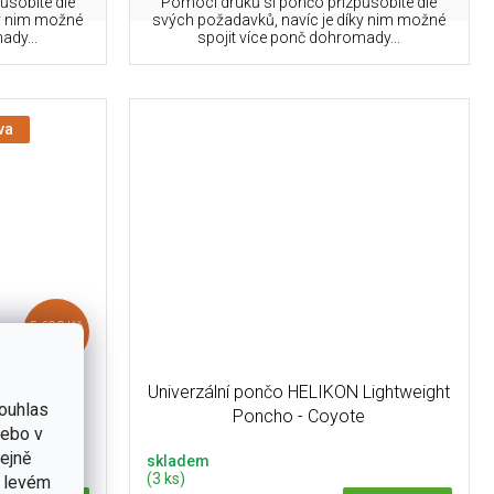
ůsobíte dle
Pomocí druků si pončo přizpůsobíte dle
ky nim možné
svých požadavků, navíc je díky nim možné
ady...
spojit více ponč dohromady...
va
5 690 Kč
–7 %
 / pončo
Univerzální pončo HELIKON Lightweight
ouhlas
ipussi 3M
Poncho - Coyote
nebo v
tejně
skladem
(3 ks)
v levém