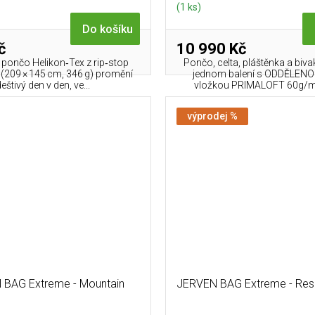
(1 ks)
Do košíku
č
10 990 Kč
é pončo Helikon‑Tex z rip‑stop
Pončo, celta, pláštěnka a biva
 (209 × 145 cm, 346 g) promění
jednom balení s ODDĚLENO
eštivý den v den, ve...
vložkou PRIMALOFT 60g/m2
výprodej %
 BAG Extreme - Mountain
JERVEN BAG Extreme - Res