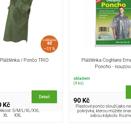
1 690 Kč
až
–11 %
 Pláštěnka / Pončo TRIO
Pláštěnka Coghlans Em
Poncho - nouzov
skladem
(4 ks)
Detail
90 Kč
 Kč
Plastové pončo slouží jako 
likost: S/M/L/XL/XXL
pokrývka, kterou můžete sna
XL
XXL
sebou kdykoliv. Rozměr