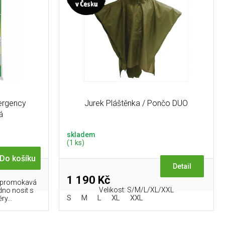
ergency
Jurek Pláštěnka / Pončo DUO
á
skladem
(1 ks)
Do košíku
Detail
1 190 Kč
nepromokavá
Velikost: S/M/L/XL/XXL
dno nosit s
S
M
L
XL
XXL
y...