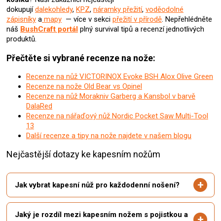
dokupují
dalekohledy
,
KPZ
,
náramky přežití
,
voděodolné
zápisníky
a
mapy
— více v sekci
přežití v přírodě
. Nepřehlédněte
náš
BushCraft portál
plný survival tipů a recenzí jednotlivých
produktů.
Přečtěte si vybrané recenze na nože:
Recenze na nůž VICTORINOX Evoke BSH Alox Olive Green
Recenze na nože Old Bear vs Opinel
Recenze na nůž Morakniv Garberg a Kansbol v barvě
DalaRed
Recenze na nářaďový nůž Nordic Pocket Saw Multi-Tool
13
Další recenze a tipy na nože najdete v našem blogu
Nejčastější dotazy ke kapesním nožům
Jak vybrat kapesní nůž pro každodenní nošení?
Jaký je rozdíl mezi kapesním nožem s pojistkou a