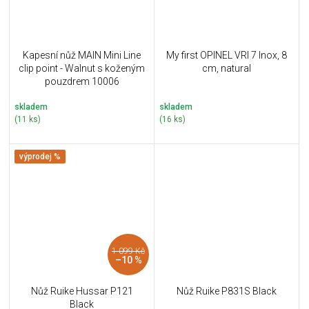
Kapesní nůž MAIN Mini Line
My first OPINEL VRI 7 Inox, 8
clip point - Walnut s koženým
cm, natural
pouzdrem 10006
skladem
skladem
(11 ks)
(16 ks)
výprodej %
1 099 Kč
–10 %
Nůž Ruike Hussar P121
Nůž Ruike P831S Black
Black