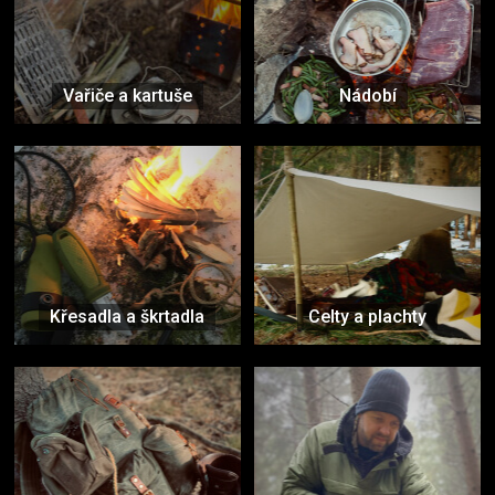
Vařiče a kartuše
Nádobí
Křesadla a škrtadla
Celty a plachty