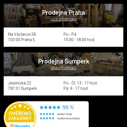
Prodejna Praha
více informací
Na Václavce 28
Po - Pá:
150 00 Praha 5
10:00 - 18:00 hod.
Prodejna Šumperk
více informací
Jesenická 22
Po - Čt: 13 - 17 hod.
787 01 Šumperk
Pá: 9 - 17 hod.