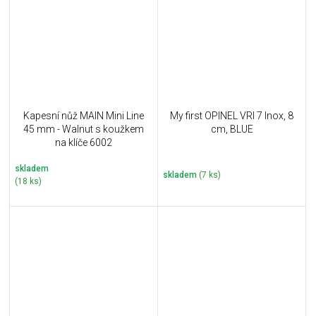
Kapesní nůž MAIN Mini Line
My first OPINEL VRI 7 Inox, 8
45 mm - Walnut s koužkem
cm, BLUE
na klíče 6002
skladem
skladem
(7 ks)
(18 ks)