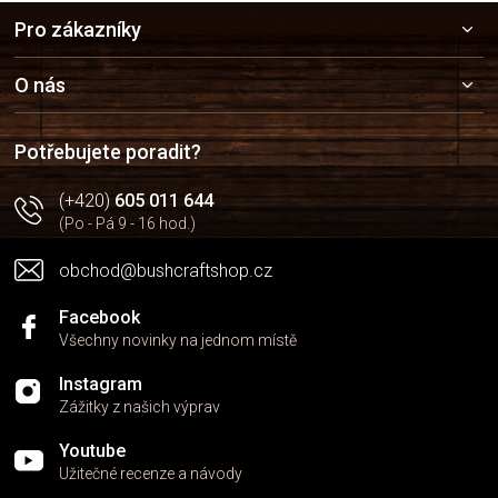
Z
Pro zákazníky
á
p
a
O nás
t
í
Potřebujete poradit?
(+420)
605 011 644
(Po - Pá 9 - 16 hod.)
obchod@bushcraftshop.cz
Facebook
Všechny novinky na jednom místě
Instagram
Zážitky z našich výprav
Youtube
Užitečné recenze a návody