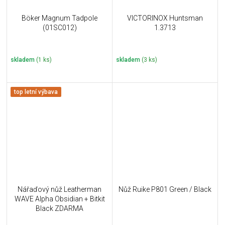
Böker Magnum Tadpole
VICTORINOX Huntsman
(01SC012)
1.3713
skladem
(1 ks)
skladem
(3 ks)
top letní výbava
Nářaďový nůž Leatherman
Nůž Ruike P801 Green / Black
WAVE Alpha Obsidian + Bitkit
Black ZDARMA