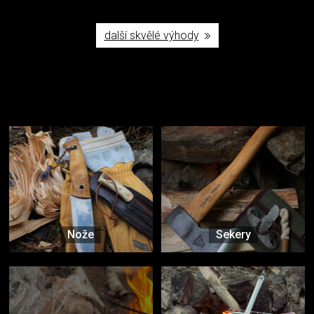
další skvělé výhody
Užijte si to v přírodě
Vybavení, na které spoléháte nejčastěji
Nože
Sekery