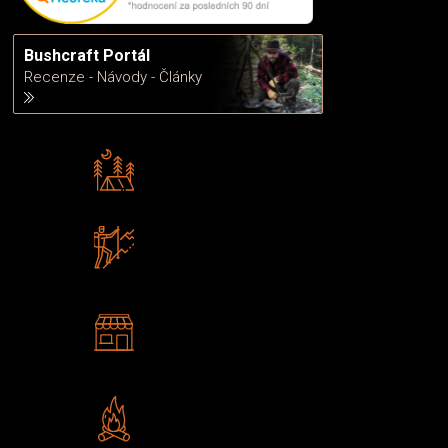
Bushcraft Portál
Recenze - Návody - Články
Rádi předáváme zkušenosti
Poradíme vám s výběrem
Zboží sami testujeme
U nás nekoupíte „zajíce v pytli“
2 kamenné prodejny
Navštivte nás v Praze a
Šumperku
Vlastní značka JuBö
Poctivá ruční výroba v ČR