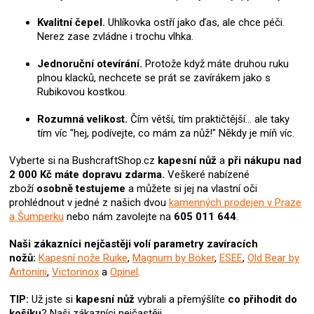
u
Kvalitní čepel.
Uhlíkovka ostří jako ďas, ale chce péči.
Nerez zase zvládne i trochu vlhka.
Jednoruční otevírání.
Protože když máte druhou ruku
plnou klacků, nechcete se prát se zavírákem jako s
Rubikovou kostkou.
Rozumná velikost.
Čím větší, tím praktičtější… ale taky
tím víc "hej, podívejte, co mám za nůž!" Někdy je míň víc.
Vyberte si na BushcraftShop.cz
kapesní nůž
a
při nákupu nad
2 000 Kč máte dopravu zdarma.
Veškeré nabízené
zboží
osobně testujeme
a můžete si jej na vlastní oči
prohlédnout v jedné z našich dvou
kamenných prodejen v Praze
a Šumperku
nebo nám zavolejte na
605 011 644
.
Naši zákazníci nejčastěji volí parametry zavíracích
nožů:
Kapesní nože Ruike
,
Magnum by Böker
,
ESEE
,
Old Bear by
Antonini
,
Victorinox
a
Opinel
.
TIP:
Už jste si
kapesní nůž
vybrali
a přemýšlíte
co přihodit do
košíku
? N
aši zákazníci nejčastěji