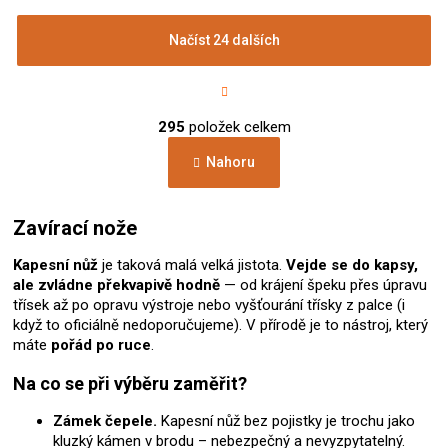
Načíst 24 dalších
S
t
r
O
á
295
položek celkem
v
n
l
k
Nahoru
á
o
d
v
a
á
c
Zavírací nože
n
í
í
p
Kapesní nůž
je taková malá velká jistota.
Vejde se do kapsy,
r
ale zvládne překvapivě hodně
— od krájení špeku přes úpravu
v
třísek až po opravu výstroje nebo vyšťourání třísky z palce (i
k
když to oficiálně nedoporučujeme). V přírodě je to nástroj, který
y
máte
pořád po ruce
.
v
ý
Na co se při výběru zaměřit?
p
i
Zámek čepele.
Kapesní nůž bez pojistky je trochu jako
s
kluzký kámen v brodu – nebezpečný a nevyzpytatelný.