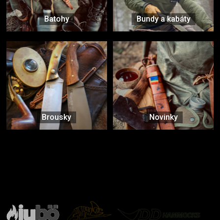
Batohy
Bundy a kabáty
Brousky
Novinky
Značky ověřené samotnou přírodou
další značky