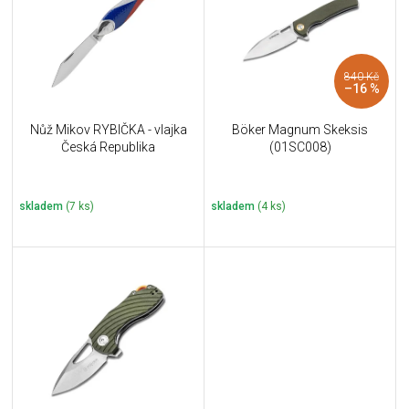
i
k
s
t
p
ů
r
840 Kč
o
–16 %
d
u
Nůž Mikov RYBIČKA - vlajka
Böker Magnum Skeksis
k
Česká Republika
(01SC008)
t
ů
skladem
(7 ks)
skladem
(4 ks)