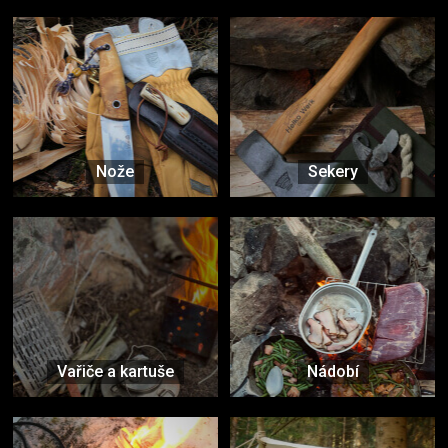
Nože
Sekery
Vařiče a kartuše
Nádobí