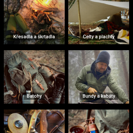
Křesadla a škrtadla
Celty a plachty
Batohy
Bundy a kabáty