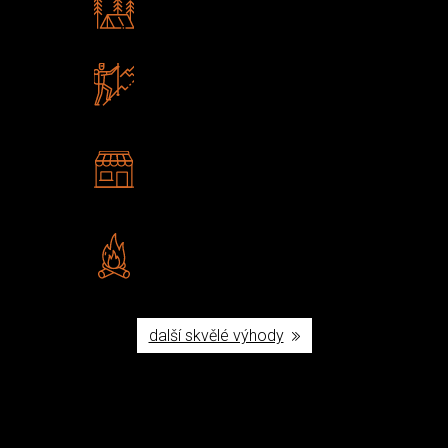
Poradíme vám s výběrem
Zboží sami testujeme
U nás nekoupíte „zajíce v pytli“
2 kamenné prodejny
Navštivte nás v Praze a
Šumperku
Vlastní značka JuBö
Poctivá ruční výroba v ČR
další skvělé výhody
Užijte si to v přírodě
Vybavení, na které spoléháte nejčastěji