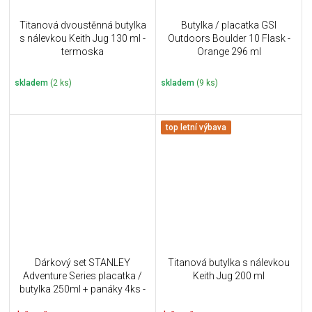
Titanová dvoustěnná butylka
Butylka / placatka GSI
s nálevkou Keith Jug 130 ml -
Outdoors Boulder 10 Flask -
termoska
Orange 296 ml
skladem
(2 ks)
skladem
(9 ks)
top letní výbava
Dárkový set STANLEY
Titanová butylka s nálevkou
Adventure Series placatka /
Keith Jug 200 ml
butylka 250ml + panáky 4ks -
zelený