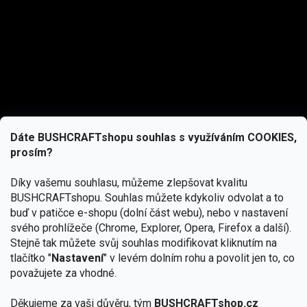
Dáte BUSHCRAFTshopu souhlas s využíváním COOKIES,
prosím?
Díky vašemu souhlasu, můžeme zlepšovat kvalitu
BUSHCRAFTshopu.
Souhlas můžete kdykoliv odvolat a to
buď v patičce e-shopu (dolní část webu), nebo v nastavení
svého prohlížeče (Chrome, Explorer, Opera, Firefox a další).
Stejně tak můžete svůj souhlas modifikovat kliknutím na
tlačítko "
Nastavení
" v levém dolním rohu a povolit jen to, co
Přihlásit se
považujete za vhodné.
Vložením e-mailu souhlasíte s
Děkujeme za vaši důvěru, tým
BUSHCRAFTshop.cz
podmínkami ochrany osobních údajů