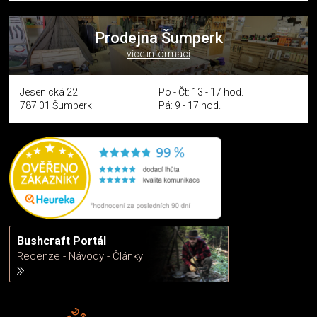
Prodejna Šumperk
více informací
Jesenická 22
Po - Čt: 13 - 17 hod.
787 01 Šumperk
Pá: 9 - 17 hod.
Bushcraft Portál
Recenze - Návody - Články
Rádi předáváme zkušenosti