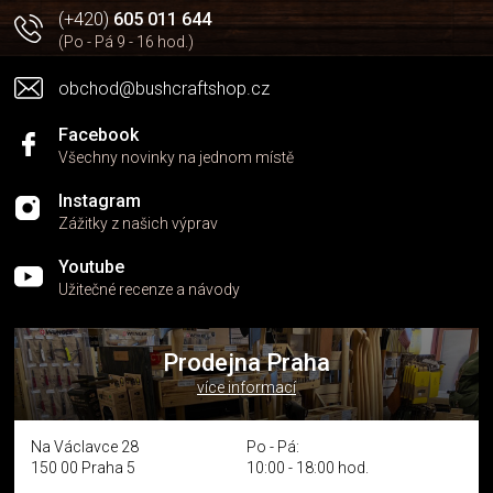
(+420)
605 011 644
(Po - Pá 9 - 16 hod.)
obchod@bushcraftshop.cz
Facebook
Všechny novinky na jednom místě
Instagram
Zážitky z našich výprav
Youtube
Užitečné recenze a návody
Prodejna Praha
více informací
Na Václavce 28
Po - Pá:
150 00 Praha 5
10:00 - 18:00 hod.