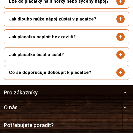
Lze do placatky nalít horký nebo sycený nápoj?
Jak dlouho může nápoj zůstat v placatce?
Jak placatku naplnit bez rozlití?
Jak placatku čistit a sušit?
Co se doporučuje dokoupit k placatce?
Z
Pro zákazníky
á
p
a
O nás
t
í
Potřebujete poradit?