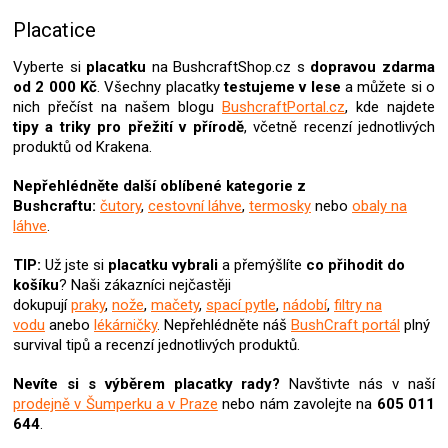
v
l
Placatice
á
d
Vyberte si
placatku
na BushcraftShop.cz s
dopravou zdarma
a
od 2 000 Kč
. Všechny placatky
testujeme v lese
a můžete si o
c
nich přečíst na našem blogu
BushcraftPortal.cz
, kde najdete
í
tipy a triky pro přežití v přírodě
, včetně recenzí jednotlivých
p
produktů od Krakena.
r
v
Nepřehlédněte další oblíbené kategorie z
k
Bushcraftu:
čutory
,
cestovní láhve
,
termosky
nebo
obaly na
y
láhve
.
v
ý
TIP:
Už jste si
placatku
vybrali
a přemýšlíte
co přihodit do
p
košíku
? Naši zákazníci nejčastěji
i
dokupují
praky
,
nože
,
mačety
,
spací pytle
,
nádobí
,
filtry na
s
vodu
anebo
lékárničky
. Nepřehlédněte náš
BushCraft portál
plný
u
survival tipů a recenzí jednotlivých produktů.
Nevíte si s výběrem placatky rady?
Navštivte nás v naší
prodejně v Šumperku a v Praze
nebo nám zavolejte na
605 011
644
.