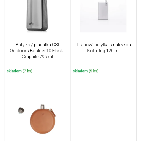
i
k
s
t
p
ů
r
o
d
u
Butylka / placatka GSI
Titanová butylka s nálevkou
k
Outdoors Boulder 10 Flask -
Keith Jug 120 ml
t
Graphite 296 ml
ů
skladem
(7 ks)
skladem
(5 ks)