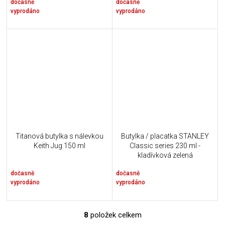
dočasně
dočasně
vyprodáno
vyprodáno
Titanová butylka s nálevkou
Butylka / placatka STANLEY
Keith Jug 150 ml
Classic series 230 ml -
kladívková zelená
dočasně
dočasně
vyprodáno
vyprodáno
8
položek celkem
O