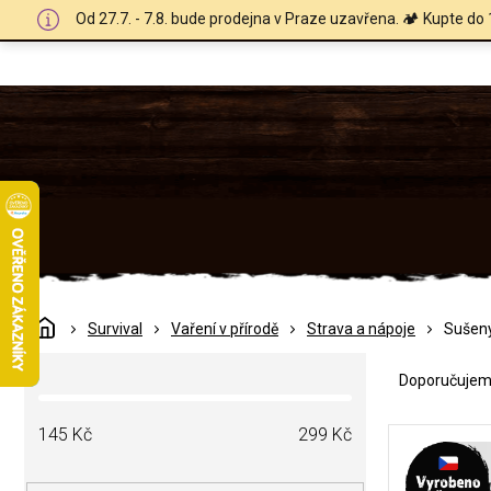
Přejít
Od 27.7. - 7.8. bude prodejna v Praze uzavřena. 🏕️ Kupte do 
na
obsah
Domů
Survival
Vaření v přírodě
Strava a nápoje
Sušen
Ř
P
a
Doporučuje
o
z
s
e
V
t
145
Kč
299
Kč
n
ý
r
í
p
a