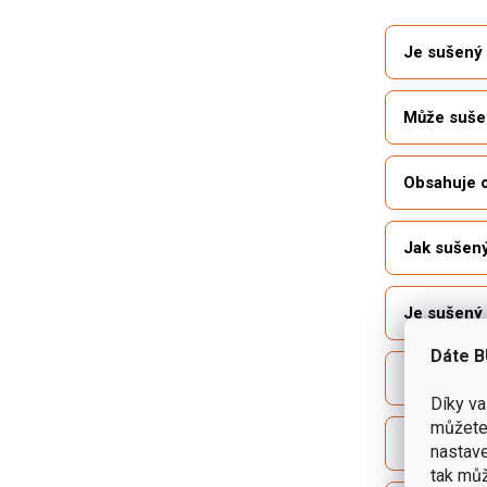
Je sušený
Může sušen
Obsahuje 
Jak sušený
Je sušený
Dáte B
Jak sušený
Díky v
můžete 
Je sušený 
nastave
tak můž