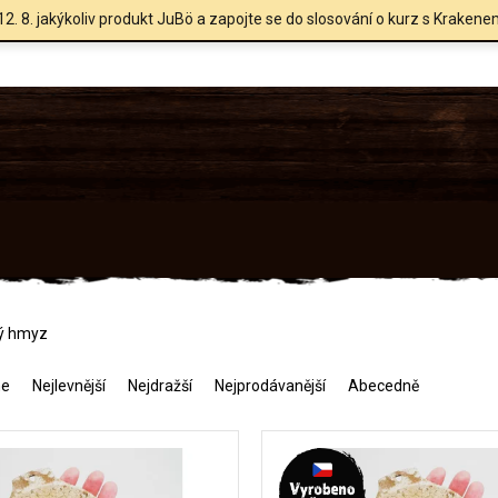
12. 8. jakýkoliv produkt JuBö a zapojte se do slosování o kurz s Krakene
ý hmyz
me
Nejlevnější
Nejdražší
Nejprodávanější
Abecedně