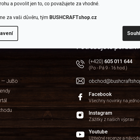
rohu a povolit jen to, co považujete za vhodné.
oručuje dokoupit k sušenému hmyzu?
me za vaši důvěru, tým
BUSHCRAFTshop.cz
avení
Souh
Potřebujete poradit?
(+420)
605 011 644
(Po - Pá 9 - 16 hod.)
 — JuBö
obchod@bushcraftsho
kendy
Facebook
rtál
Všechny novinky na jedn
chodu
Instagram
Zážitky z našich výprav
Youtube
Užitečné recenze a návod