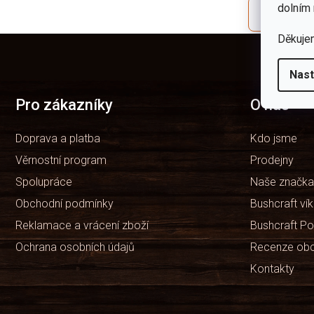
dolním 
Co se dop
Děkuje
Z
á
p
Nast
a
t
Pro zákazníky
O nás
í
Doprava a platba
Kdo jsme
Věrnostní program
Prodejny
Spolupráce
Naše značka
Obchodní podmínky
Bushcraft ví
Reklamace a vrácení zboží
Bushcraft Po
Ochrana osobních údajů
Recenze ob
Kontakty