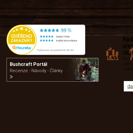
Rád
pře
zku
Por
vám
Bushcraft Portál
výb
Recenze - Návody - Články
da