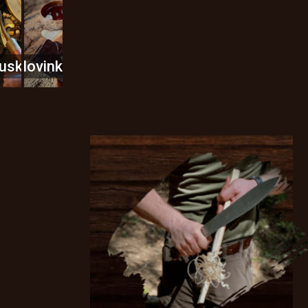
usky
Novinky