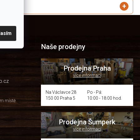
lasím
Naše prodejny
Prodejna Praha
více informací
p.cz
Na Václavce 28
Po - Pá:
150 00 Praha 5
10:00 - 18:00 hod.
om místě
Prodejna Šumperk
více informací
y