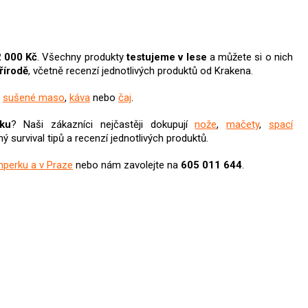
 000 Kč
. Všechny produkty
testujeme v lese
a můžete si o nich
přírodě
, včetně recenzí jednotlivých produktů od Krakena.
,
sušené maso
,
káva
nebo
čaj
.
ku
? Naši zákazníci nejčastěji dokupují
nože
,
mačety
,
spací
ný survival tipů a recenzí jednotlivých produktů.
mperku a v Praze
nebo nám zavolejte na
605 011 644
.