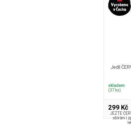
Jedlí ČE
skladem
(37 ks)
299 Kč
JEZTE ČERVI
sbíráni i 
le