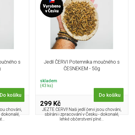
oučného s
Jedlí ČERVI Potemníka moučného s
g
ČESNEKEM - 50g
skladem
(43 ks)
Do košíku
Do košíku
299 Kč
jsou chováni,
JEZTE ČERVI! Naši jedlí červi jsou chováni,
- dokonalé,
sbíráni i zpracování v Česku - dokonalé,
...
lehké občerstvení plné...