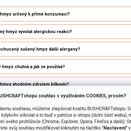
 hmyz určený k přímé konzumaci?
ý hmyz vyvolat alergickou reakci?
ochucený sušený hmyz další alergeny?
 hmyz chutná a jak se používá?
 hmyz vhodným zdrojem bílkovin?
USHCRAFTshopu souhlas s využíváním COOKIES, prosím?
 hmyz skladovat na výpravě?
ašemu souhlasu, můžeme zlepšovat kvalitu BUSHCRAFTshopu.
S
kdykoliv odvolat a to buď v patičce e-shopu (dolní část webu), 
hmyz vhodný pro děti nebo těhotné?
ní svého prohlížeče (Chrome, Explorer, Opera, Firefox a další). S
ete svůj souhlas modifikovat kliknutím na tlačítko "
Nastavení
" 