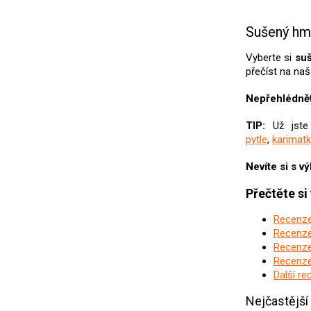
Sušený hm
Vyberte si
su
přečíst na na
Nepřehlédnět
TIP:
Už jste
pytle
,
karimatk
Nevíte si s 
Přečtěte si
Recenze
Recenze
Recenze
Recenze
Další re
Nejčastějš