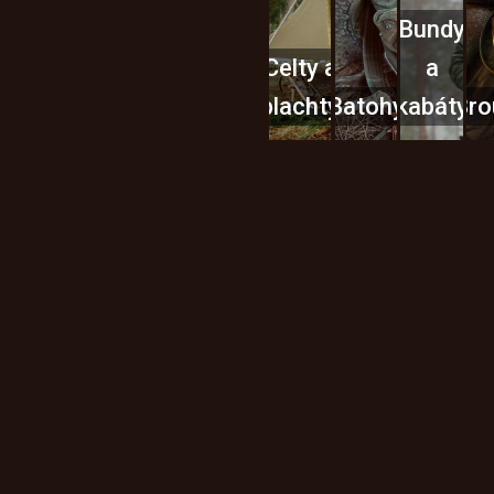
Bundy
Celty a
a
plachty
Batohy
kabáty
Bro
Instagram
h produktech na našem e-
údajů