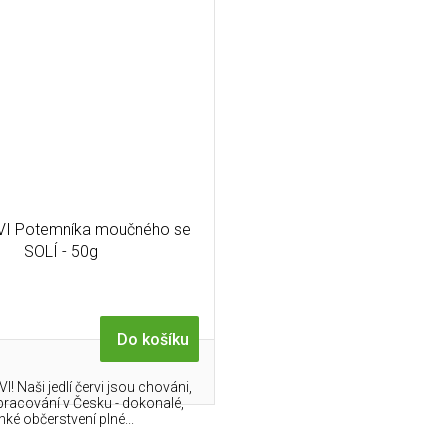
RVI Potemníka moučného se
SOLÍ - 50g
Do košíku
! Naši jedlí červi jsou chováni,
zpracování v Česku - dokonalé,
hké občerstvení plné...