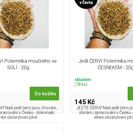
RVI Potemníka moučného se
Jedlí ČERVI Potemníka m
SOLÍ - 20g
ČESNEKEM - 20
skladem
(78 ks)
Do košíku
145 Kč
! Naši jedlí červi jsou chováni,
JEZTE ČERVI! Naši jedlí červi 
zpracování v Česku - dokonalé,
sbíráni i zpracování v Česku 
hké občerstvení plné...
lehké občerstvení plné