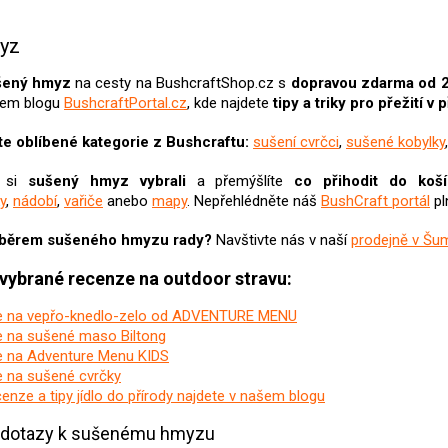
O
v
yz
l
á
šený hmyz
na cesty na BushcraftShop.cz s
dopravou zdarma od 2
d
šem blogu
BushcraftPortal.cz
, kde najdete
tipy a triky pro přežití v 
a
c
e oblíbené kategorie z Bushcraftu:
sušení cvrčci
,
sušené kobylky
í
p
 si
sušený hmyz
vybrali
a přemýšlíte
co přihodit do koší
r
y
,
nádobí
,
vařiče
anebo
mapy
. Nepřehlédněte náš
BushCraft portál
pl
v
k
y
výběrem sušeného hmyzu rady?
Navštivte nás v naší
prodejně v Šu
v
 vybrané recenze na outdoor stravu:
ý
p
i
 na vepřo-knedlo-zelo od ADVENTURE MENU
s
 na sušené maso Biltong
u
 na Adventure Menu KIDS
 na sušené cvrčky
cenze a tipy jídlo do přírody najdete v našem blogu
í dotazy k sušenému hmyzu