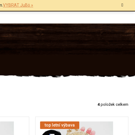
m.
VYBRAT JuBö »
4
položek celkem
top letní výbava