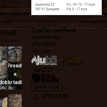
Jesenická 22
Po - Čt: 13 - 17 hod.
787 01 Šumperk
Pá: 9 - 17 hod.
Značky ověřené
přírodě
samotnou
e nejčastěji
přírodou
další značky
Křesadla
a
dobí
škrtadla