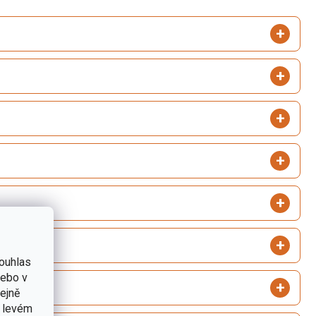
ouhlas
nebo v
tejně
v levém