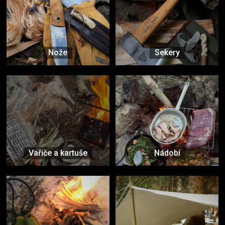
Nože
Sekery
Vařiče a kartuše
Nádobí