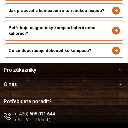
Jak pracovat s kompasem a turistickou mapou?
Potřebuje magnetický kompas baterii nebo
kalibraci?
Co se doporučuje dokoupit ke kompasu?
Z
Pro zákazníky
á
p
a
O nás
t
í
Potřebujete poradit?
(+420)
605 011 644
(Po - Pá 9 - 16 hod.)