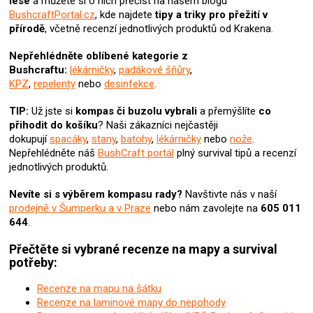
lese
a můžete si o nich přečíst na našem blogu
í
BushcraftPortal.cz
, kde najdete
tipy a triky pro přežití v
p
přírodě
, včetně recenzí jednotlivých produktů od Krakena.
r
v
Nepřehlédněte oblíbené kategorie z
k
Bushcraftu:
lékárničky
,
padákové šňůry
,
y
KPZ
,
repelenty
nebo
desinfekce
.
v
ý
TIP:
Už jste si
kompas či buzolu
vybrali
a přemýšlíte
co
p
přihodit do košíku
? N
aši zákazníci nejčastěji
i
dokupují
spacáky
,
stany
,
batohy
,
lékárničky
nebo
nože
.
s
Nepřehlédněte náš
BushCraft portál
plný survival tipů a recenzí
u
jednotlivých produktů.
Nevíte si s výběrem kompasu rady?
Navštivte nás v naší
prodejně v Šumperku a v Praze
nebo nám zavolejte na
605 011
644
.
Přečtěte si vybrané recenze na mapy a survival
potřeby:
Recenze na mapu na šátku
Recenze na laminové mapy do nepohody