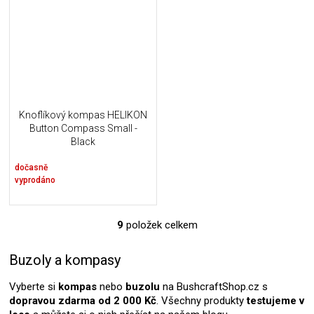
Knoflíkový kompas HELIKON
Button Compass Small -
Black
dočasně
vyprodáno
9
položek celkem
O
v
l
Buzoly a kompasy
á
d
Vyberte si
kompas
nebo
buzolu
na BushcraftShop.cz s
a
dopravou zdarma od 2 000 Kč
. Všechny produkty
testujeme v
c