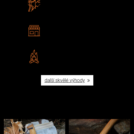
Zboží sami testujeme
U nás nekoupíte „zajíce v pytli“
2 kamenné prodejny
Navštivte nás v Praze a
Šumperku
Vlastní značka JuBö
Poctivá ruční výroba v ČR
další skvělé výhody
Užijte si to v přírodě
Vybavení, na které spoléháte nejčastěji