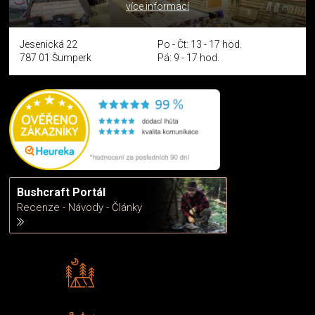
více informací
Jesenická 22
Po - Čt: 13 - 17 hod.
787 01 Šumperk
Pá: 9 - 17 hod.
Bushcraft Portál
Recenze - Návody - Články
Rádi předáváme zkušenosti
Poradíme vám s výběrem