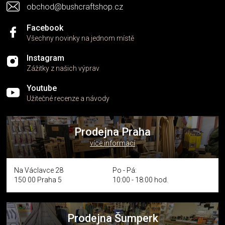
obchod@bushcraftshop.cz
Facebook
Všechny novinky na jednom místě
Instagram
Zážitky z našich výprav
Youtube
Užitečné recenze a návody
Prodejna Praha
více informací
Na Václavce 28
Po - Pá:
150 00 Praha 5
10:00 - 18:00 hod.
Prodejna Šumperk