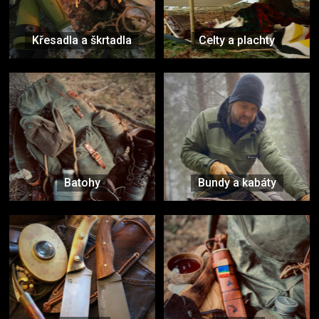
Křesadla a škrtadla
Celty a plachty
Batohy
Bundy a kabáty