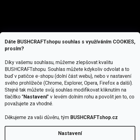
Dáte BUSHCRAFTshopu souhlas s využíváním COOKIES,
prosím?
Díky vašemu souhlasu, můžeme zlepšovat kvalitu
BUSHCRAFTshopu.
Souhlas můžete kdykoliv odvolat a to
buď v patičce e-shopu (dolní část webu), nebo v nastavení
svého prohlížeče (Chrome, Explorer, Opera, Firefox a další).
Stejně tak můžete svůj souhlas modifikovat kliknutím na
tlačítko "
Nastavení
" v levém dolním rohu a povolit jen to, co
Přihlásit se
považujete za vhodné.
Vložením e-mailu souhlasíte s
podmínkami ochrany osobních údajů
Děkujeme za vaši důvěru, tým
BUSHCRAFTshop.cz
Nastavení
Od 27.7. - 7.8. bude prodejna v Praze uzavřena.