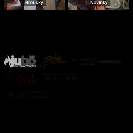
Brousky
Novinky
Značky ověřené samotnou přírodou
další značky
Odebírat newsletter