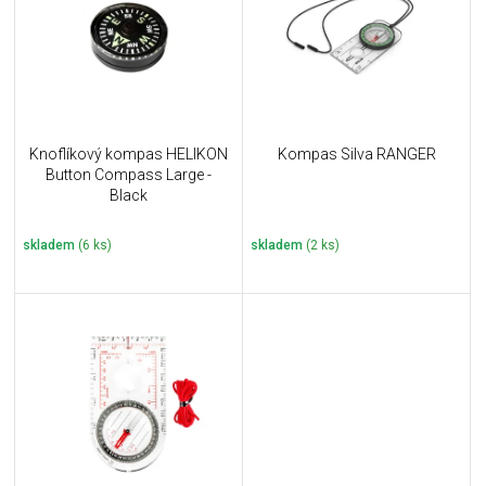
i
k
s
t
p
ů
r
o
d
u
Knoflíkový kompas HELIKON
Kompas Silva RANGER
k
Button Compass Large -
t
Black
ů
skladem
(6 ks)
skladem
(2 ks)