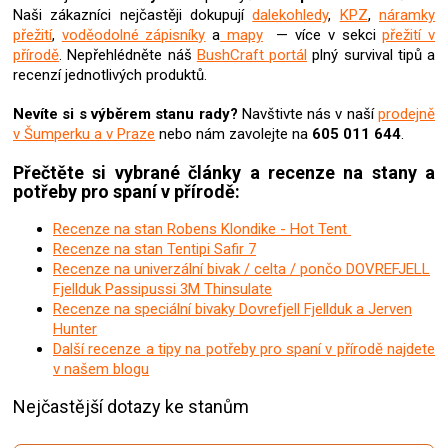
u
N
aši zákazníci nejčastěji dokupují
dalekohledy
,
KPZ
,
náramky
přežití
,
voděodolné zápisníky
a
mapy
— více v sekci
přežití v
přírodě
. Nepřehlédněte náš
BushCraft portál
plný survival tipů a
recenzí jednotlivých produktů.
Nevíte si s výběrem stanu rady?
Navštivte nás v naší
prodejně
v Šumperku a v Praze
nebo nám zavolejte na
605 011 644
.
Přečtěte si vybrané články a recenze na stany a
potřeby pro spaní v přírodě:
Recenze na stan Robens Klondike - Hot Tent
Recenze na stan Tentipi Safir 7
Recenze na univerzální bivak / celta / pončo DOVREFJELL
Fjellduk Passipussi 3M Thinsulate
Recenze na speciální bivaky Dovrefjell Fjellduk a Jerven
Hunter
Další recenze a tipy na potřeby pro spaní v přírodě najdete
v našem blogu
Nejčastější dotazy ke stanům