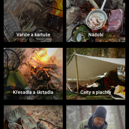
Vařiče a kartuše
Nádobí
Křesadla a škrtadla
Celty a plachty