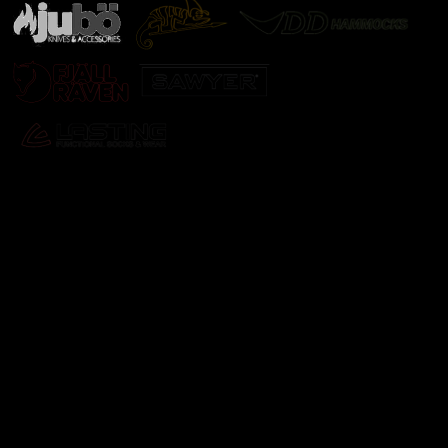
Odebírat newsletter
Vložte svůj e-mail a my vám budeme zasílat informace o
nových produktech na našem e-shopu.
E-mail
Vložením e-mailu souhlasíte s
podmínkami ochrany