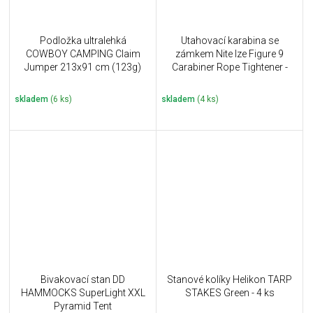
Podložka ultralehká
Utahovací karabina se
COWBOY CAMPING Claim
zámkem Nite Ize Figure 9
Jumper 213x91 cm (123g)
Carabiner Rope Tightener -
Large
skladem
(6 ks)
skladem
(4 ks)
Bivakovací stan DD
Stanové kolíky Helikon TARP
HAMMOCKS SuperLight XXL
STAKES Green - 4 ks
Pyramid Tent