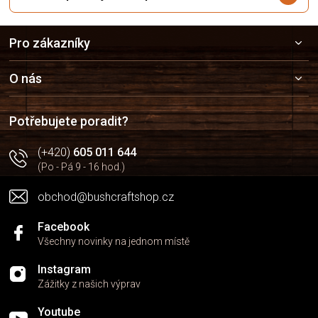
Z
Pro zákazníky
á
p
a
O nás
t
í
Potřebujete poradit?
(+420)
605 011 644
(Po - Pá 9 - 16 hod.)
obchod@bushcraftshop.cz
Facebook
Všechny novinky na jednom místě
Instagram
Zážitky z našich výprav
Youtube