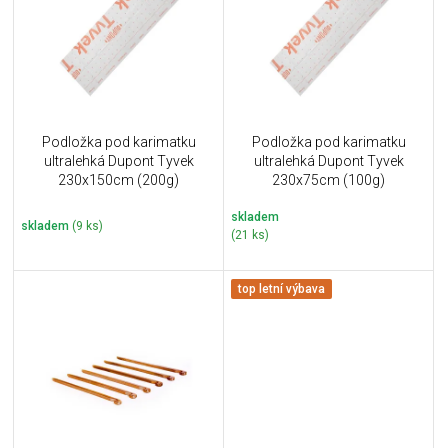
i
k
s
t
p
ů
r
o
d
u
Podložka pod karimatku
Podložka pod karimatku
k
ultralehká Dupont Tyvek
ultralehká Dupont Tyvek
t
230x150cm (200g)
230x75cm (100g)
ů
skladem
skladem
(9 ks)
(21 ks)
top letní výbava