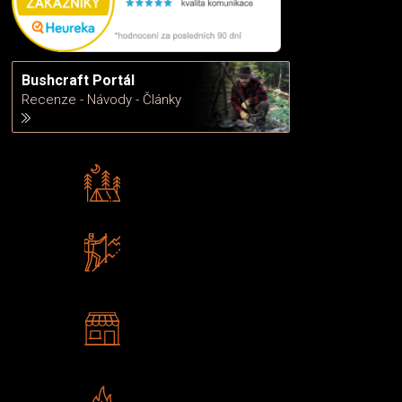
Bushcraft Portál
Recenze - Návody - Články
Rádi předáváme zkušenosti
Poradíme vám s výběrem
Zboží sami testujeme
U nás nekoupíte „zajíce v pytli“
2 kamenné prodejny
Navštivte nás v Praze a
Šumperku
Vlastní značka JuBö