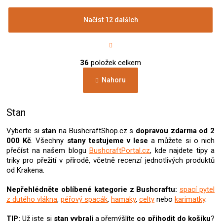
Načíst 12 dalších
S
t
r
O
á
36
položek celkem
v
n
l
k
Nahoru
á
o
d
v
a
á
c
Stan
n
í
í
p
Vyberte si
stan
na BushcraftShop.cz s
dopravou zdarma od 2
r
000 Kč
. Všechny
stany
testujeme v lese
a můžete si o nich
v
přečíst na našem blogu
BushcraftPortal.cz
, kde najdete tipy a
k
triky pro přežití v přírodě, včetně recenzí jednotlivých produktů
y
od Krakena.
v
ý
Nepřehlédněte oblíbené kategorie z Bushcraftu:
spací pytel
p
z dutého vlákna
,
péřový spacák
,
hamaky
,
celty
nebo
karimatky
.
i
s
TIP:
Už jste si
stan
vybrali
a přemýšlíte
co přihodit do košíku
?