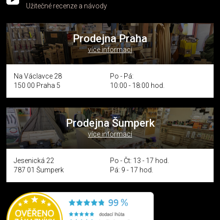
Užitečné recenze a návody
Prodejna Praha
více informací
Na Václavce 28
Po - Pá:
150 00 Praha 5
10:00 - 18:00 hod.
Prodejna Šumperk
více informací
Jesenická 22
Po - Čt: 13 - 17 hod.
787 01 Šumperk
Pá: 9 - 17 hod.