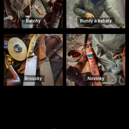
Batohy
Bundy a kabáty
Brousky
Novinky
Značky ověřené samotnou přírodou
další značky