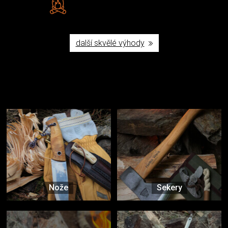
Poctivá ruční výroba v ČR
další skvělé výhody
Užijte si to v přírodě
Vybavení, na které spoléháte nejčastěji
Nože
Sekery