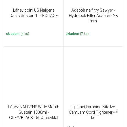
Láhev polní US Nalgene
Adaptér na filtry Sawyer -
Oasis Sustain 1L - FOLIAGE
Hydrapak Filter Adapter - 28
mm
skladem
(4 ks)
skladem
(7 ks)
Láhev NALGENE Wide Mouth
Upínací karabina Nite Ize
Sustain 1000ml -
CamJam Cord Tightener - 4
GREY/BLACK - 50% recyklát
ks