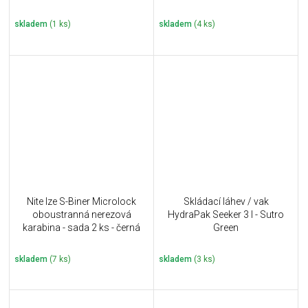
skladem
(1 ks)
skladem
(4 ks)
Nite Ize S-Biner Microlock
Skládací láhev / vak
oboustranná nerezová
HydraPak Seeker 3 l - Sutro
karabina - sada 2 ks - černá
Green
skladem
(7 ks)
skladem
(3 ks)