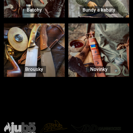
Batohy
Bundy a kabáty
Brousky
Novinky
Značky ověřené samotnou přírodou
další značky