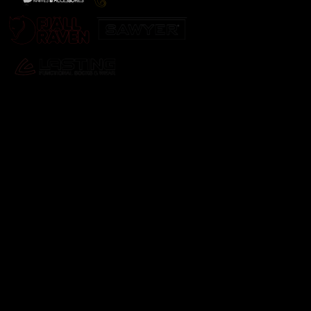
Odebírat newsletter
Vložte svůj e-mail a my vám budeme zasílat informace o
nových produktech na našem e-shopu.
E-mail
Vložením e-mailu souhlasíte s
podmínkami ochrany
osobních údajů