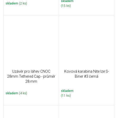
skladem
skladem
(2 ks)
(15 ks)
Uzávěr pro láhev CNOC
Kovová karabina Nite Ize S-
28mm Tethered Cap - průměr
Biner #3 černá
28 mm
skladem
skladem
(4 ks)
(11 ks)