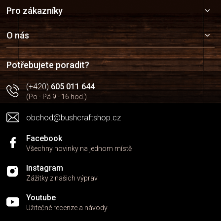
Z
Pro zákazníky
á
p
a
O nás
t
í
Potřebujete poradit?
(+420)
605 011 644
(Po - Pá 9 - 16 hod.)
obchod@bushcraftshop.cz
Facebook
Všechny novinky na jednom místě
Instagram
Zážitky z našich výprav
Youtube
Užitečné recenze a návody