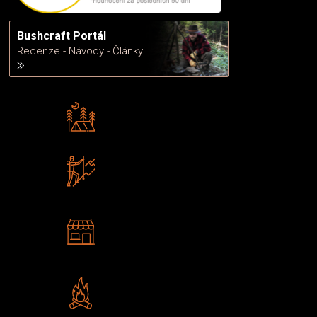
Bushcraft Portál
Recenze - Návody - Články
Rádi předáváme zkušenosti
Poradíme vám s výběrem
Zboží sami testujeme
U nás nekoupíte „zajíce v pytli“
2 kamenné prodejny
Navštivte nás v Praze a
Šumperku
Vlastní značka JuBö
Poctivá ruční výroba v ČR