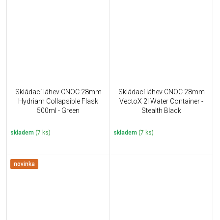
Skládací láhev CNOC 28mm
Skládací láhev CNOC 28mm
Hydriam Collapsible Flask
VectoX 2l Water Container -
500ml - Green
Stealth Black
skladem
(7 ks)
skladem
(7 ks)
novinka