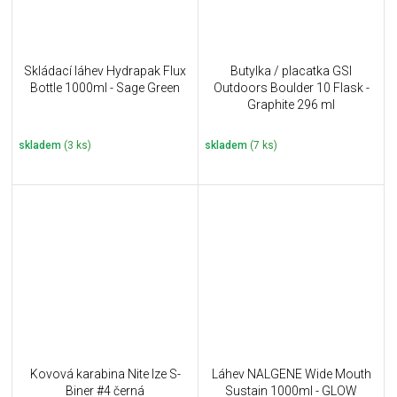
Skládací láhev Hydrapak Flux
Butylka / placatka GSI
Bottle 1000ml - Sage Green
Outdoors Boulder 10 Flask -
Graphite 296 ml
skladem
(3 ks)
skladem
(7 ks)
Kovová karabina Nite Ize S-
Láhev NALGENE Wide Mouth
Biner #4 černá
Sustain 1000ml - GLOW