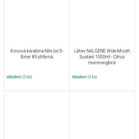
Kovová karabina Nite Ize S-
Láhev NALGENE Wide Mouth
Biner #3 stříbrná
Sustain 1000ml - Citrus
Hummingbird
skladem
(2 ks)
skladem
(3 ks)