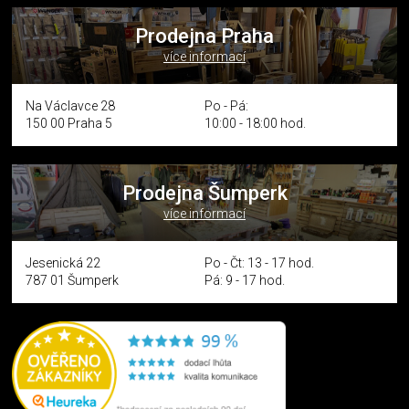
Prodejna Praha
více informací
Na Václavce 28
Po - Pá:
150 00 Praha 5
10:00 - 18:00 hod.
Prodejna Šumperk
více informací
Jesenická 22
Po - Čt: 13 - 17 hod.
787 01 Šumperk
Pá: 9 - 17 hod.