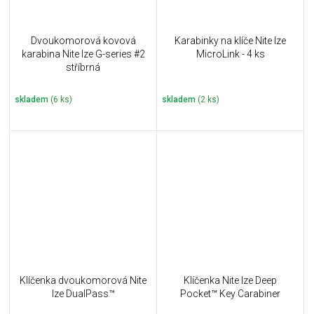
Dvoukomorová kovová
Karabinky na klíče Nite Ize
karabina Nite Ize G-series #2
MicroLink - 4 ks
stříbrná
skladem
(6 ks)
skladem
(2 ks)
Klíčenka dvoukomorová Nite
Klíčenka Nite Ize Deep
Ize DualPass™
Pocket™ Key Carabiner