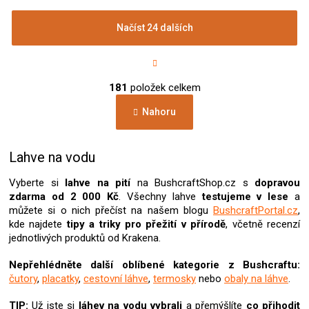
Načíst 24 dalších
S
t
r
O
á
181
položek celkem
v
n
l
k
Nahoru
á
o
d
v
a
á
c
Lahve na vodu
n
í
í
p
Vyberte si
lahve na pití
na BushcraftShop.cz s
dopravou
r
zdarma od 2 000 Kč
. Všechny lahve
testujeme v lese
a
v
můžete si o nich přečíst na našem blogu
BushcraftPortal.cz
,
k
kde najdete
tipy a triky pro přežití v přírodě
, včetně recenzí
y
jednotlivých produktů od Krakena.
v
ý
Nepřehlédněte další oblíbené kategorie z Bushcraftu:
p
čutory
,
placatky
,
cestovní láhve
,
termosky
nebo
obaly na láhve
.
i
s
TIP:
Už jste si
láhev na vodu
vybrali
a přemýšlíte
co přihodit