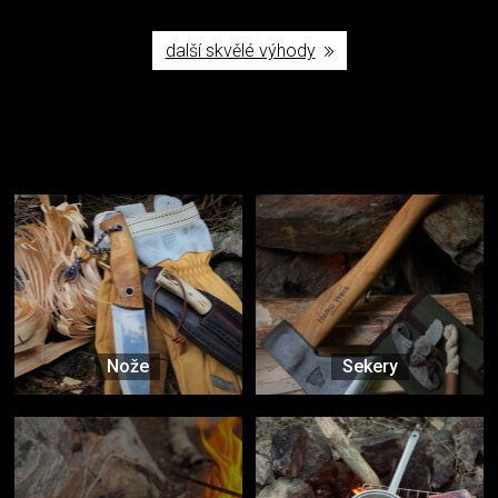
další skvělé výhody
Užijte si to v přírodě
Vybavení, na které spoléháte nejčastěji
Nože
Sekery