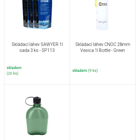
i
k
s
t
p
ů
r
o
d
u
Skládací láhev SAWYER 1l
Skládací láhev CNOC 28mm
k
sada 3 ks - SP113
Vesica 1l Bottle - Green
t
ů
skladem
skladem
(9 ks)
(26 ks)