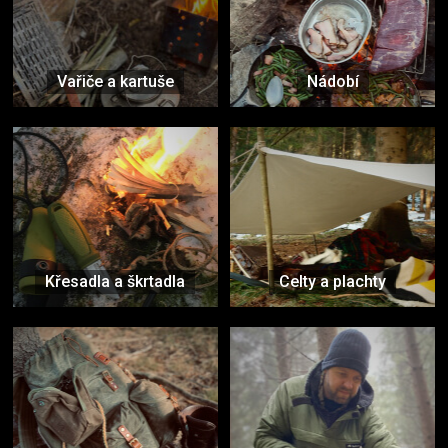
Vařiče a kartuše
Nádobí
Křesadla a škrtadla
Celty a plachty