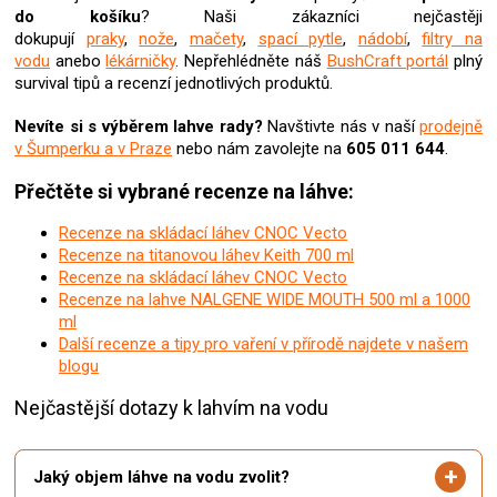
u
do košíku
? Naši zákazníci nejčastěji
dokupují
praky
,
nože
,
mačety
,
spací pytle
,
nádobí
,
filtry na
vodu
anebo
lékárničky
. Nepřehlédněte náš
BushCraft portál
plný
survival tipů a recenzí jednotlivých produktů.
Nevíte si s výběrem lahve rady?
Navštivte nás v naší
prodejně
v Šumperku a v Praze
nebo nám zavolejte na
605 011 644
.
Přečtěte si vybrané recenze na láhve:
Recenze na skládací láhev CNOC Vecto
Recenze na titanovou láhev Keith 700 ml
Recenze na skládací láhev CNOC Vecto
Recenze na lahve NALGENE WIDE MOUTH 500 ml a 1000
ml
Další recenze a tipy pro vaření v přírodě najdete v našem
blogu
Nejčastější dotazy k lahvím na vodu
Jaký objem láhve na vodu zvolit?