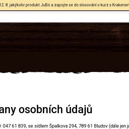
12. 8. jakýkoliv produkt JuBö a zapojte se do slosování o kurz s Krakene
any osobních údajů
ČO: 047 61 839, se sídlem Špalkova 294, 789 61 Bludov (dále jen j