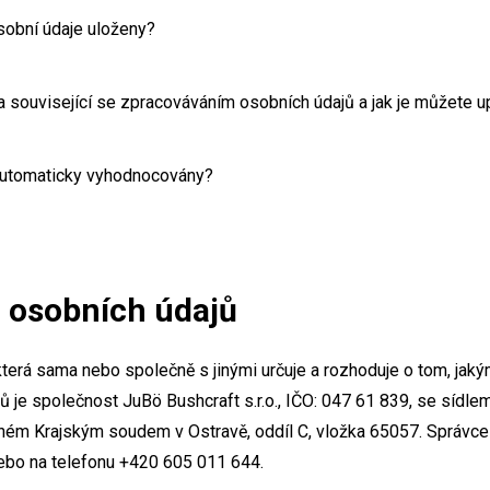
sobní údaje uloženy?
a související se zpracováváním osobních údajů a jak je můžete up
automaticky vyhodnocovány?
m osobních údajů
která sama nebo společně s jinými určuje a rozhoduje o tom, j
 je společnost JuBö Bushcraft s.r.o., IČO: 047 61 839, se sídle
ném Krajským soudem v Ostravě, oddíl C, vložka 65057. Správce 
bo na telefonu +420 605 011 644.