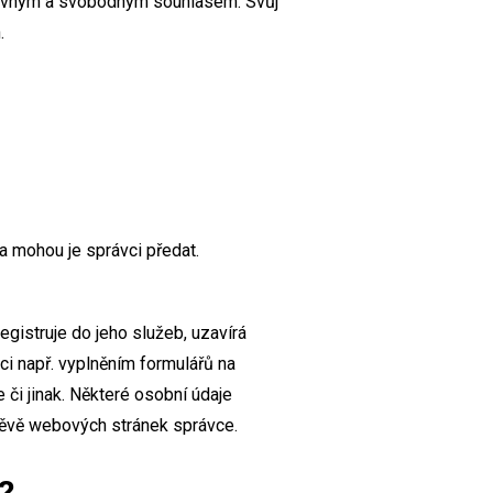
slovným a svobodným souhlasem. Svůj
.
a mohou je správci předat.
egistruje do jeho služeb, uzavírá
i např. vyplněním formulářů na
či jinak. Některé osobní údaje
štěvě webových stránek správce.
?