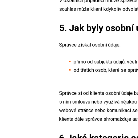
V ostatních případech může správce 
souhlas může klient kdykoliv odvola
5. Jak byly osobní
Správce získal osobní údaje:
přímo od subjektu údajů, včet
od třetích osob, které se spr
Správce si od klienta osobní údaje b
s ním smlouvu nebo využívá nějakou 
webové stránce nebo komunikací se s
klienta dále správce shromažďuje au
6.Jaké kategorie 