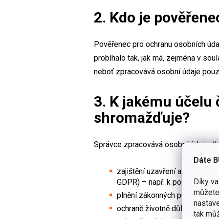
2. Kdo je pověřen
Pověřenec pro ochranu osobních údajů
probíhalo tak, jak má, zejména v sou
neboť zpracovává osobní údaje pouz
3. K jakému účelu 
shromažďuje?
Správce zpracovává osobní údaje dle 
Dáte B
zajištění uzavření a následné
Díky v
GDPR) – např. k poskytnutí ob
můžete 
plnění zákonných povinností, k
nastave
ochraně životně důležitých záj
tak můž