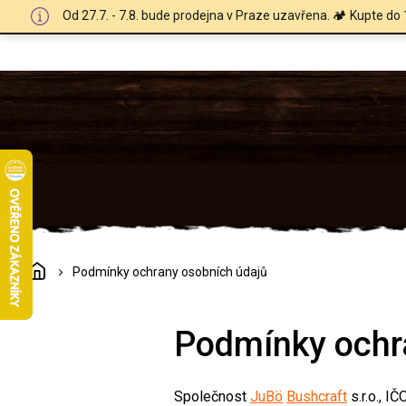
Přejít
Od 27.7. - 7.8. bude prodejna v Praze uzavřena. 🏕️ Kupte do 
na
obsah
Domů
Podmínky ochrany osobních údajů
Podmínky ochr
Společnost
JuBö
Bushcraft
s.r.o., I