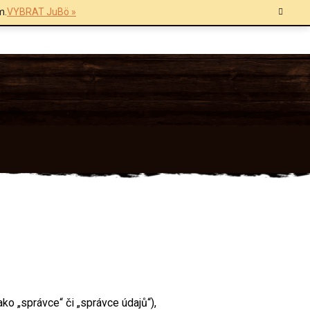
m.
VYBRAT JuBö »
ako „správce“ či „správce údajů“),