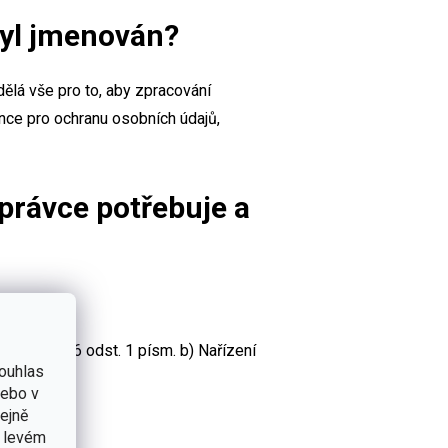
byl jmenován?
ělá vše pro to, aby zpracování
nce pro ochranu osobních údajů,
správce potřebuje a
y dle čl. 6 odst. 1 písm. b) Nařízení
ouhlas
nebo v
zení GDPR);
tejně
v levém