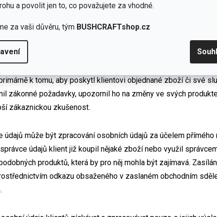
mů (dle čl. 6 odst. 1 písm. f) Nařízení GDPR);
rohu a povolit jen to, co považujete za vhodné.
dajů (dle čl. 6 odst. 1 písm. a) Nařízení GDPR).
me za vaši důvěru, tým
BUSHCRAFTshop.cz
vněné zájmy správce?
avení
Souh
rimárně k tomu, aby poskytl klientovi objednané zboží či své sl
lnil zákonné požadavky, upozornil ho na změny ve svých produkte
epší zákaznickou zkušenost.
 údajů může být zpracování osobních údajů za účelem přímého 
 správce údajů klient již koupil nějaké zboží nebo využil správ
odobných produktů, která by pro něj mohla být zajímavá. Zasílán
 prostřednictvím odkazu obsaženého v zaslaném obchodním sděle
.