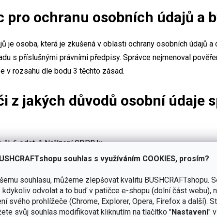
ec pro ochranu osobních údajů a 
 je osoba, která je zkušená v oblasti ochrany osobních údajů a d
ladu s příslušnými právními předpisy. Správce nejmenoval pověře
e v rozsahu dle bodu 3 těchto zásad.
či z jakých důvodů osobní údaje 
čl. 6 odst. 1 Nařízení GDPR k:
USHCRAFTshopu souhlas s využíváním COOKIES, prosím?
ho plnění smluvního závazku mezi správcem a subjektem údajů (ted
ašemu souhlasu, můžeme zlepšovat kvalitu BUSHCRAFTshopu.
S
jednaného plnění či služeb, prodej zboží;
kdykoliv odvolat a to buď v patičce e-shopu (dolní část webu), 
teré se na správce údajů vztahují (dle čl. 6 odst. 1 písm. c) Naří
ní svého prohlížeče (Chrome, Explorer, Opera, Firefox a další). S
mů subjektu údajů (dle čl. 6 odst. 1 písm. d) Nařízení GDPR);
ete svůj souhlas modifikovat kliknutím na tlačítko "
Nastavení
" 