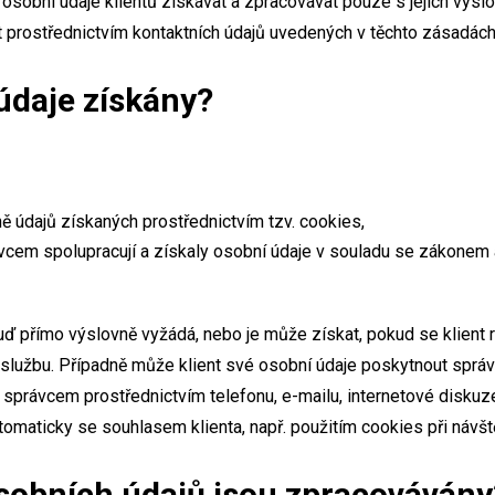
osobní údaje klientů získávat a zpracovávat pouze s jejich vý
t prostřednictvím kontaktních údajů uvedených v těchto zásadách
 údaje získány?
ně údajů získaných prostřednictvím tzv. cookies,
ávcem spolupracují a získaly osobní údaje v souladu se zákonem 
uď přímo výslovně vyžádá, nebo je může získat, pokud se klient r
službu. Případně může klient své osobní údaje poskytnout správc
právcem prostřednictvím telefonu, e-mailu, internetové diskuze 
tomaticky se souhlasem klienta, např. použitím cookies při náv
osobních údajů jsou zpracovávány