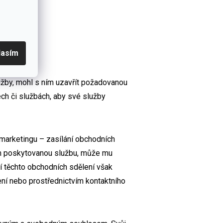
lasím
užby, mohl s ním uzavřít požadovanou
ch či službách, aby své služby
marketingu – zasílání obchodních
cem poskytovanou službu, může mu
í těchto obchodních sdělení však
ní nebo prostřednictvím kontaktního