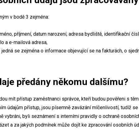
ným v bodě 3 zejména:
jméno, příjmení, datum narození, adresa bydliště, identifikační čís
slo a e-mailová adresa,
 – jedná se zejména o informace objevující se na fakturách, o sje
daje předány někomu dalšímu?
ou mít přístup zaměstnanci správce, kteří budou pověřeni s těmi
ím údajům přístup, jsou písemně zavázání mlčenlivostí, tudíž se 
 vybráni, byli seznámení s interními pravidly o ochraně osobních
cházet a za jakých podmínek může dojít ke zpracování osobních úd