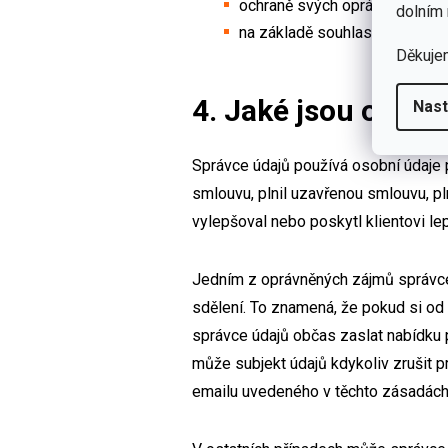
ochraně svých oprávněných záj
dolním 
na základě souhlasu subjektu ú
Děkuje
4. Jaké jsou oprá
Nast
Správce údajů používá osobní údaje p
smlouvu, plnil uzavřenou smlouvu, p
vylepšoval nebo poskytl klientovi l
Jedním z oprávněných zájmů správce
sdělení. To znamená, že pokud si od
správce údajů občas zaslat nabídku p
může subjekt údajů kdykoliv zrušit
emailu uvedeného v těchto zásadách