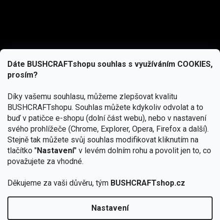
Dáte BUSHCRAFTshopu souhlas s využíváním COOKIES,
prosím?
Díky vašemu souhlasu, můžeme zlepšovat kvalitu
BUSHCRAFTshopu.
Souhlas můžete kdykoliv odvolat a to
buď v patičce e-shopu (dolní část webu), nebo v nastavení
svého prohlížeče (Chrome, Explorer, Opera, Firefox a další).
Stejně tak můžete svůj souhlas modifikovat kliknutím na
tlačítko "
Nastavení
" v levém dolním rohu a povolit jen to, co
Přihlásit se
považujete za vhodné.
Vložením e-mailu souhlasíte s
Děkujeme za vaši důvěru, tým
BUSHCRAFTshop.cz
podmínkami ochrany osobních údajů
Nastavení
Od 27.7. - 7.8. bude prodejna v Praze uzavřena.
Copyright 2026
BUSHCRAFTshop.cz
. Všechna práva