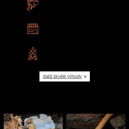
Zboží sami testujeme
U nás nekoupíte „zajíce v pytli“
2 kamenné prodejny
Navštivte nás v Praze a
Šumperku
Vlastní značka JuBö
Poctivá ruční výroba v ČR
další skvělé výhody
Užijte si to v přírodě
Vybavení, na které spoléháte nejčastěji