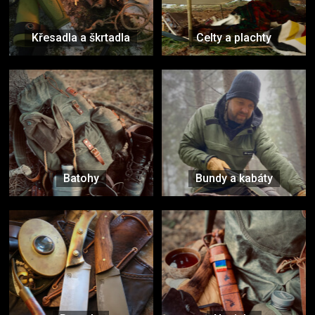
Křesadla a škrtadla
Celty a plachty
Batohy
Bundy a kabáty