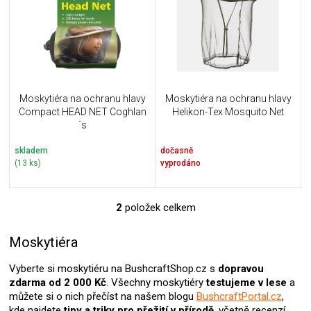
i
k
s
t
p
ů
r
o
d
u
Moskytiéra na ochranu hlavy
Moskytiéra na ochranu hlavy
k
Compact HEAD NET Coghlan
Helikon-Tex Mosquito Net
t
´s
ů
skladem
dočasně
(13 ks)
vyprodáno
2
položek celkem
O
v
l
Moskytiéra
á
d
Vyberte si moskytiéru na BushcraftShop.cz s
dopravou
a
zdarma od 2 000 Kč
. Všechny moskytiéry
testujeme v lese
a
c
můžete si o nich přečíst na našem blogu
BushcraftPortal.cz
,
í
kde najdete
tipy a triky pro přežití v přírodě
, včetně recenzí