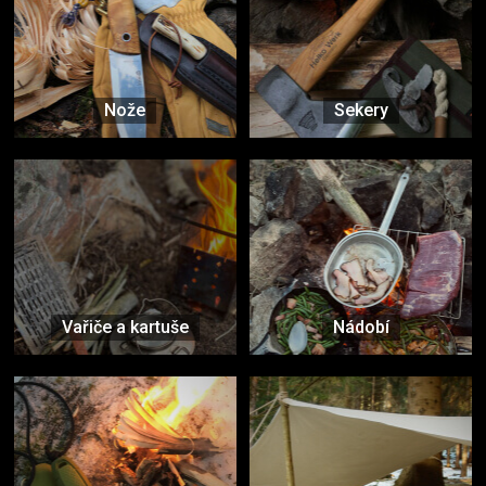
Nože
Sekery
Vařiče a kartuše
Nádobí