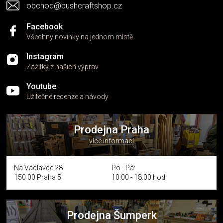
obchod@bushcraftshop.cz
Facebook
Všechny novinky na jednom místě
Instagram
Zážitky z našich výprav
Youtube
Užitečné recenze a návody
Prodejna Praha
více informací
Na Václavce 28
Po - Pá:
150 00 Praha 5
10:00 - 18:00 hod.
Prodejna Šumperk