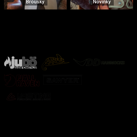
Brousky
Novinky
Značky ověřené samotnou přírodou
další značky
Odebírat newsletter