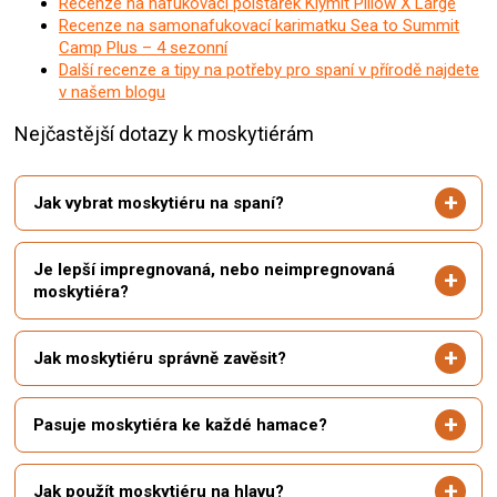
Recenze na nafukovací polštářek Klymit Pillow X Large
Recenze na samonafukovací karimatku Sea to Summit
Camp Plus – 4 sezonní
Další recenze a tipy na potřeby pro spaní v přírodě najdete
v našem blogu
Nejčastější dotazy k moskytiérám
Jak vybrat moskytiéru na spaní?
Je lepší impregnovaná, nebo neimpregnovaná
moskytiéra?
Jak moskytiéru správně zavěsit?
Pasuje moskytiéra ke každé hamace?
Jak použít moskytiéru na hlavu?