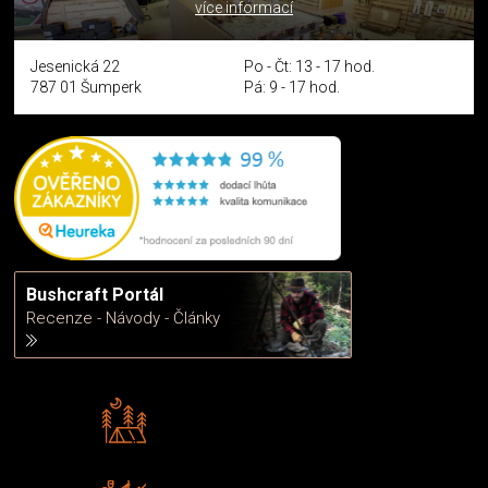
více informací
Jesenická 22
Po - Čt: 13 - 17 hod.
787 01 Šumperk
Pá: 9 - 17 hod.
Bushcraft Portál
Recenze - Návody - Články
Rádi předáváme zkušenosti
Poradíme vám s výběrem