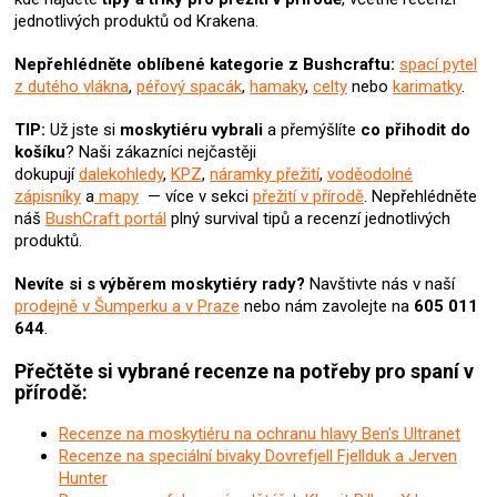
p
jednotlivých produktů od Krakena.
r
v
Nepřehlédněte oblíbené kategorie z Bushcraftu:
spací pytel
k
z dutého vlákna
,
péřový spacák
,
hamaky
,
celty
nebo
karimatky
.
y
v
TIP:
Už jste si
moskytiéru
vybrali
a přemýšlíte
co přihodit do
ý
košíku
? Naši zákazníci nejčastěji
p
dokupují
dalekohledy
,
KPZ
,
náramky přežití
,
voděodolné
i
zápisníky
a
mapy
— více v sekci
přežití v přírodě
. Nepřehlédněte
s
náš
BushCraft portál
plný survival tipů a recenzí jednotlivých
u
produktů.
Nevíte si s výběrem moskytiéry rady?
Navštivte nás v naší
prodejně v Šumperku a v Praze
nebo nám zavolejte na
605 011
644
.
Přečtěte si vybrané recenze na potřeby pro spaní v
přírodě:
Recenze na moskytiéru na ochranu hlavy Ben's Ultranet
Recenze na speciální bivaky Dovrefjell Fjellduk a Jerven
Hunter