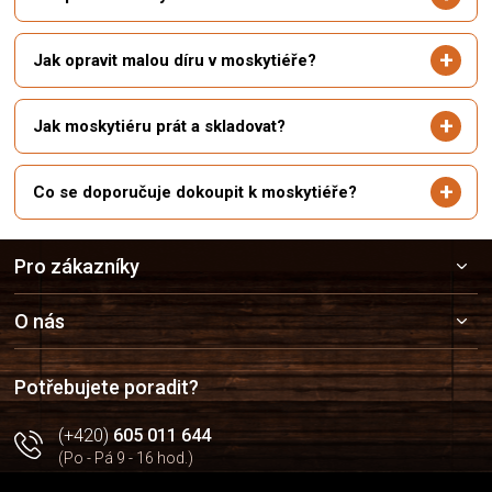
Jak opravit malou díru v moskytiéře?
Jak moskytiéru prát a skladovat?
Co se doporučuje dokoupit k moskytiéře?
Z
Pro zákazníky
á
p
a
O nás
t
í
Potřebujete poradit?
(+420)
605 011 644
(Po - Pá 9 - 16 hod.)