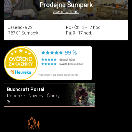
Prodejna Šumperk
více informací
Jesenická 22
Po - Čt: 13 - 17 hod.
787 01 Šumperk
Pá: 9 - 17 hod.
Bushcraft Portál
Recenze - Návody - Články
Rádi předáváme zkušenosti
Poradíme vám s výběrem