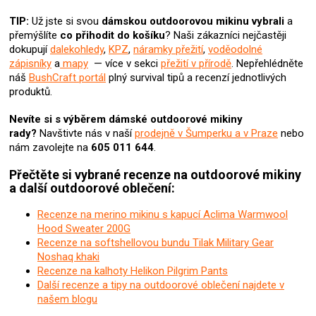
ý
TIP:
Už jste si svou
dámskou
outdoorovou mikinu vybrali
a
p
přemýšlíte
co přihodit do košíku
? N
aši zákazníci nejčastěji
i
dokupují
dalekohledy
,
KPZ
,
náramky přežití
,
voděodolné
s
zápisníky
a
mapy
— více v sekci
přežití v přírodě
. Nepřehlédněte
u
náš
BushCraft portál
plný survival tipů a recenzí jednotlivých
produktů.
Nevíte si s výběrem dámské outdoorové mikiny
rady?
Navštivte nás v naší
prodejně v Šumperku a v Praze
nebo
nám zavolejte na
605 011 644
.
Přečtěte si vybrané recenze na outdoorové mikiny
a další outdoorové oblečení:
Recenze na merino mikinu s kapucí Aclima Warmwool
Hood Sweater 200G
Recenze na softshellovou bundu Tilak Military Gear
Noshaq khaki
Recenze na kalhoty Helikon Pilgrim Pants
Další recenze a tipy na outdoorové oblečení najdete v
našem blogu