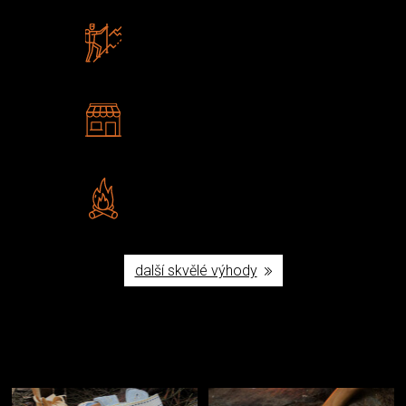
Zboží sami testujeme
U nás nekoupíte „zajíce v pytli“
2 kamenné prodejny
Navštivte nás v Praze a
Šumperku
Vlastní značka JuBö
Poctivá ruční výroba v ČR
další skvělé výhody
Užijte si to v přírodě
Vybavení, na které spoléháte nejčastěji