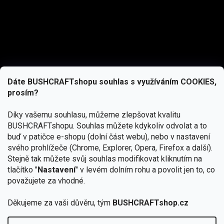
Dáte BUSHCRAFTshopu souhlas s využíváním COOKIES,
prosím?
Díky vašemu souhlasu, můžeme zlepšovat kvalitu
BUSHCRAFTshopu.
Souhlas můžete kdykoliv odvolat a to
buď v patičce e-shopu (dolní část webu), nebo v nastavení
svého prohlížeče (Chrome, Explorer, Opera, Firefox a další).
Stejně tak můžete svůj souhlas modifikovat kliknutím na
tlačítko "
Nastavení
" v levém dolním rohu a povolit jen to, co
Přihlásit se
považujete za vhodné.
Vložením e-mailu souhlasíte s
podmínkami ochrany osobních údajů
Děkujeme za vaši důvěru, tým
BUSHCRAFTshop.cz