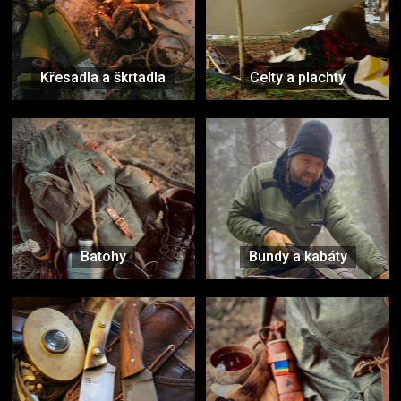
Křesadla a škrtadla
Celty a plachty
Batohy
Bundy a kabáty