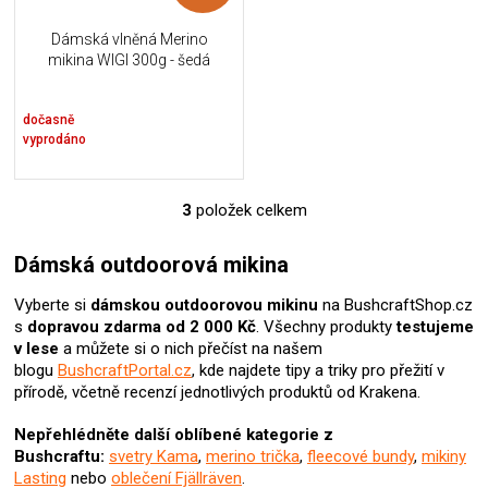
Dámská vlněná Merino
mikina WIGI 300g - šedá
dočasně
vyprodáno
3
položek celkem
O
v
l
Dámská outdoorová mikina
á
d
Vyberte si
dámskou outdoorovou mikinu
na BushcraftShop.cz
a
s
dopravou zdarma od 2 000 Kč
. Všechny produkty
testujeme
c
v lese
a můžete si o nich přečíst na našem
í
blogu
BushcraftPortal.cz
, kde najdete tipy a triky pro přežití v
p
přírodě, včetně recenzí jednotlivých produktů od Krakena.
r
v
Nepřehlédněte další oblíbené kategorie z
k
Bushcraftu:
svetry Kama
,
merino trička
,
fleecové bundy
,
mikiny
y
Lasting
nebo
oblečení Fjällräven
.
v