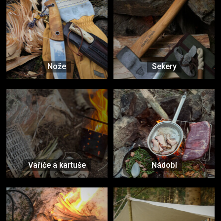
Nože
Sekery
Vařiče a kartuše
Nádobí