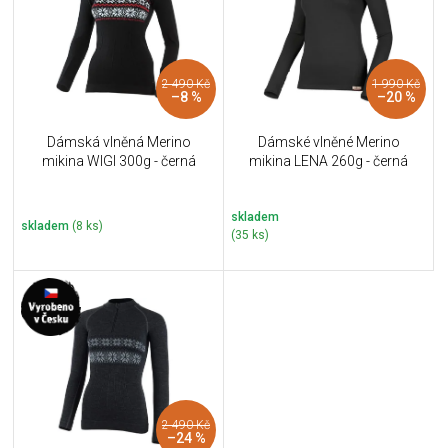
i
k
s
t
p
ů
r
2 490 Kč
1 990 Kč
o
–8 %
–20 %
d
u
Dámská vlněná Merino
Dámské vlněné Merino
k
mikina WIGI 300g - černá
mikina LENA 260g - černá
t
ů
skladem
skladem
(8 ks)
(35 ks)
2 490 Kč
–24 %