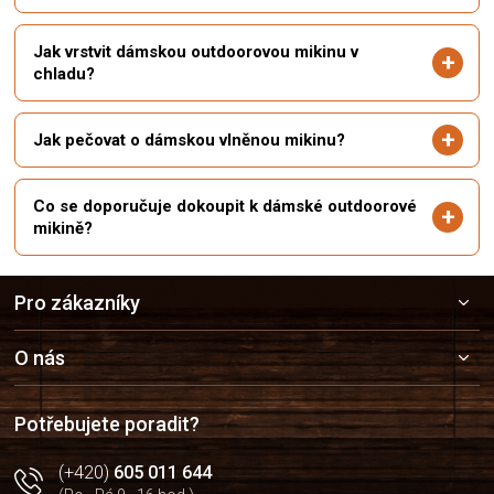
Jak vrstvit dámskou outdoorovou mikinu v
chladu?
Jak pečovat o dámskou vlněnou mikinu?
Co se doporučuje dokoupit k dámské outdoorové
mikině?
Z
Pro zákazníky
á
p
a
O nás
t
í
Potřebujete poradit?
(+420)
605 011 644