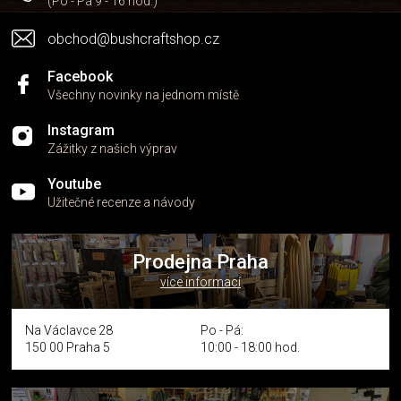
(Po - Pá 9 - 16 hod.)
obchod@bushcraftshop.cz
Facebook
Všechny novinky na jednom místě
Instagram
Zážitky z našich výprav
Youtube
Užitečné recenze a návody
Prodejna Praha
více informací
Na Václavce 28
Po - Pá:
150 00 Praha 5
10:00 - 18:00 hod.