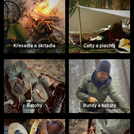
Křesadla a škrtadla
Celty a plachty
Batohy
Bundy a kabáty