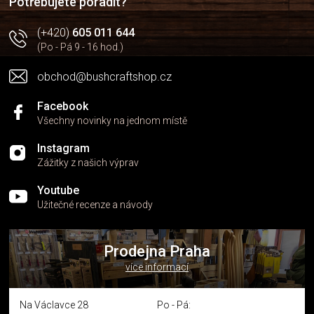
Potřebujete poradit?
(+420)
605 011 644
(Po - Pá 9 - 16 hod.)
obchod@bushcraftshop.cz
Facebook
Všechny novinky na jednom místě
Instagram
Zážitky z našich výprav
Youtube
Užitečné recenze a návody
Prodejna Praha
více informací
Na Václavce 28
Po - Pá: