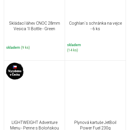
Skládací láhev CNOC 28mm
Coghlan´s schránka na vejce
Vesica 1l Bottle - Green
- 6 ks
skladem
skladem
(9 ks)
(14 ks)
LIGHTWEIGHT Adventure
Plynová kartuše JetBoil
Menu - Penne s Boloňskou
Power Fuel 230g