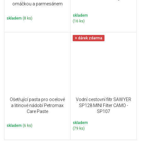
omáčkou a parmesánem
skladem
skladem
(8 ks)
(16 ks)
+ dárek zdarma
Ošetřující pasta pro ocelové
Vodní cestovní filtr SAWYER
a litinové nádobí Petromax
SP128 MINI Filter CAMO -
Care Paste
SP107
skladem
skladem
(6 ks)
(79 ks)