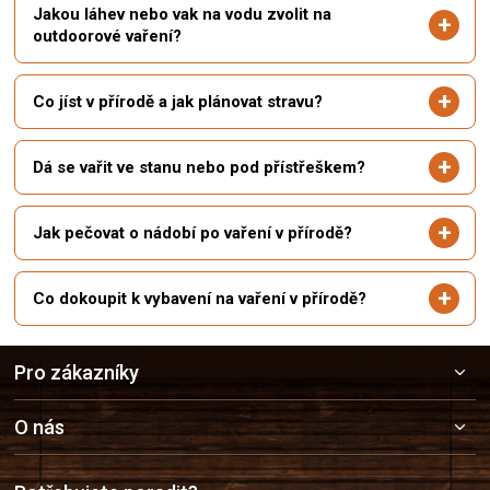
Jakou láhev nebo vak na vodu zvolit na
outdoorové vaření?
Co jíst v přírodě a jak plánovat stravu?
Dá se vařit ve stanu nebo pod přístřeškem?
Jak pečovat o nádobí po vaření v přírodě?
Co dokoupit k vybavení na vaření v přírodě?
Z
Pro zákazníky
á
p
a
O nás
t
í