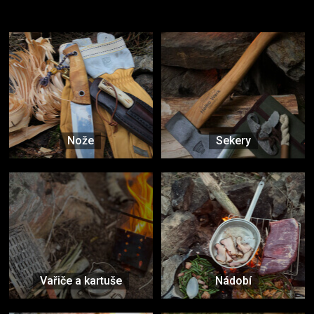
Vybavení, na které spoléháte nejčastěji
Nože
Sekery
Vařiče a kartuše
Nádobí