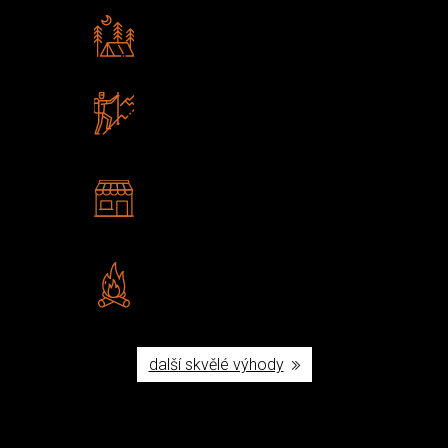
Rádi předáváme zkušenosti
Poradíme vám s výběrem
Zboží sami testujeme
U nás nekoupíte „zajíce v pytli“
2 kamenné prodejny
Navštivte nás v Praze a
Šumperku
Vlastní značka JuBö
Poctivá ruční výroba v ČR
další skvělé výhody
Užijte si to v přírodě