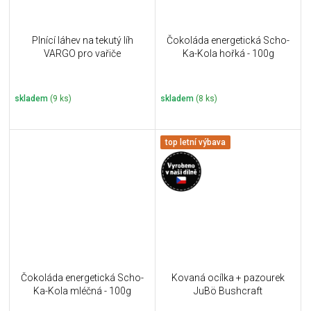
Plnící láhev na tekutý líh
Čokoláda energetická Scho-
VARGO pro vařiče
Ka-Kola hořká - 100g
skladem
(9 ks)
skladem
(8 ks)
top letní výbava
Čokoláda energetická Scho-
Kovaná ocílka + pazourek
Ka-Kola mléčná - 100g
JuBö Bushcraft