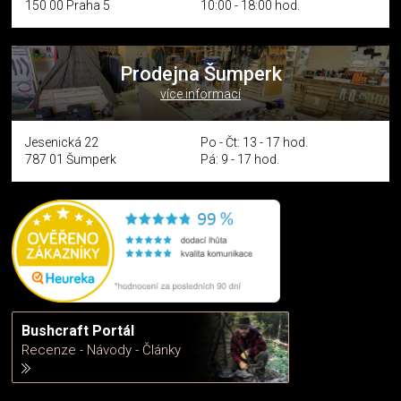
150 00 Praha 5
10:00 - 18:00 hod.
Prodejna Šumperk
více informací
Jesenická 22
Po - Čt: 13 - 17 hod.
787 01 Šumperk
Pá: 9 - 17 hod.
Bushcraft Portál
Recenze - Návody - Články