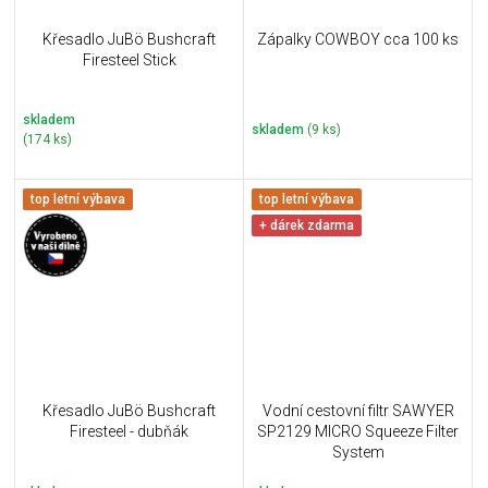
Křesadlo JuBö Bushcraft
Zápalky COWBOY cca 100 ks
Firesteel Stick
skladem
skladem
(9 ks)
(174 ks)
top letní výbava
top letní výbava
+ dárek zdarma
Křesadlo JuBö Bushcraft
Vodní cestovní filtr SAWYER
Firesteel - dubňák
SP2129 MICRO Squeeze Filter
System