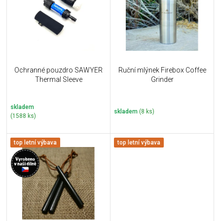
i
k
s
t
p
ů
r
o
d
u
Ochranné pouzdro SAWYER
Ruční mlýnek Firebox Coffee
k
Thermal Sleeve
Grinder
t
ů
skladem
skladem
(8 ks)
(1588 ks)
top letní výbava
top letní výbava