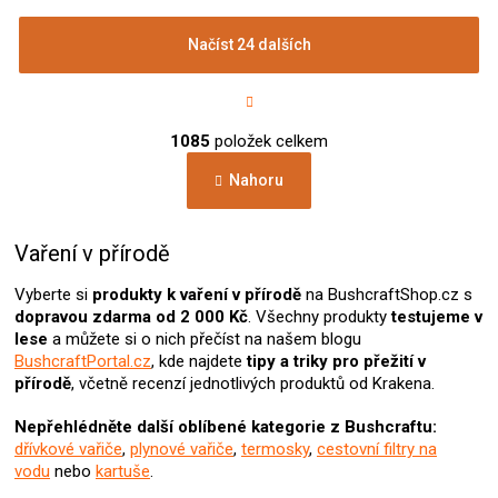
Načíst 24 dalších
S
t
r
O
á
1085
položek celkem
v
n
l
k
Nahoru
á
o
d
v
a
á
c
Vaření v přírodě
n
í
í
p
Vyberte si
produkty k vaření v přírodě
na BushcraftShop.cz s
r
dopravou zdarma od 2 000 Kč
. Všechny produkty
testujeme v
v
lese
a můžete si o nich přečíst na našem blogu
k
BushcraftPortal.cz
, kde najdete
tipy a triky pro přežití v
y
přírodě
, včetně recenzí jednotlivých produktů od Krakena.
v
ý
Nepřehlédněte další oblíbené kategorie z Bushcraftu:
p
dřívkové vařiče
,
plynové vařiče
,
termosky
,
cestovní filtry na
i
vodu
nebo
kartuše
.
s