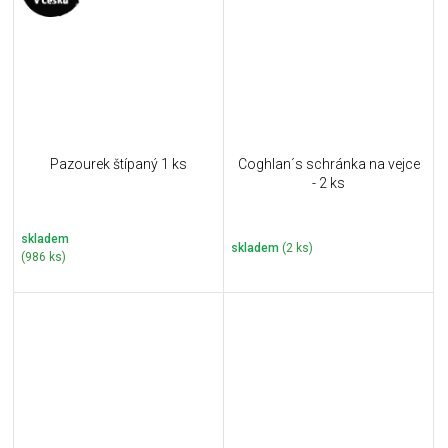
Pazourek štípaný 1 ks
Coghlan´s schránka na vejce
- 2 ks
skladem
skladem
(2 ks)
(986 ks)