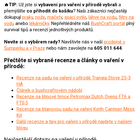
u
🔥TIP:
Už jste si
vybavení pro vaření v přírodě
vybrali
a
přemýšlíte
co přihodit do košíku
? Naši zákazníci nejčastěji
dokupují
praky
,
nože
,
mačety
,
spací pytle
,
láhve na vodu
,
filtry na
vodu
anebo
lékárničky
. Nepřehlédněte náš
BushCraft portál
plný
survival tipů a recenzí jednotlivých produktů.
Nevíte si s výběrem rady?
Navštivte nás v naší
prodejně v
Šumperku a v Praze
nebo nám zavolejte na
605 011 644
.
Přečtěte si vybrané recenze a články o vaření v
přírodě:
Recenze na sadu na vaření v přírodě Trangia Stove 25-3
HA
Článek o bushcraftovém nádobí
Recenze na litinové hrnce Petromax Dutch Ovens FT6 a
FT0,5
Recenze na titanovou sadu na vaření Keith Canteen Mess
Kit
Další recenze a tipy pro vaření v přírodě najdete v našem
blogu
Nejčastější dotazy na vaření v přírodě