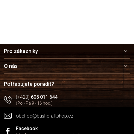
Z
Pro zákazníky
á
p
a
O nás
t
í
Potřebujete poradit?
(+420)
605 011 644
(Po - Pá 9 - 16 hod.)
obchod@bushcraftshop.cz
Facebook