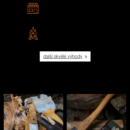
2 kamenné prodejny
Navštivte nás v Praze a
Šumperku
Vlastní značka JuBö
Poctivá ruční výroba v ČR
další skvělé výhody
Užijte si to v přírodě
Vybavení, na které spoléháte nejčastěji