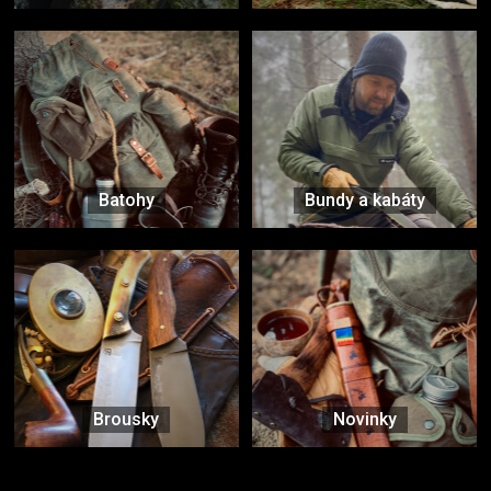
Batohy
Bundy a kabáty
Brousky
Novinky