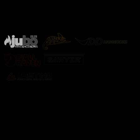
Značky ověřené samotnou přírodou
další značky
Odebírat newsletter
Vložte svůj e-mail a my vám budeme zasílat informace o
nových produktech na našem e-shopu.