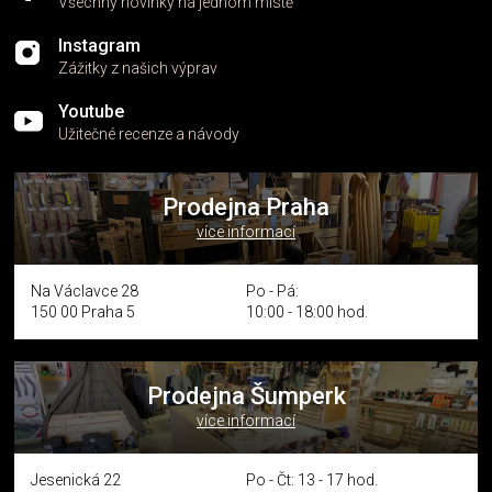
Všechny novinky na jednom místě
Instagram
Zážitky z našich výprav
Youtube
Užitečné recenze a návody
Prodejna Praha
více informací
Na Václavce 28
Po - Pá:
150 00 Praha 5
10:00 - 18:00 hod.
Prodejna Šumperk
více informací
Jesenická 22
Po - Čt: 13 - 17 hod.