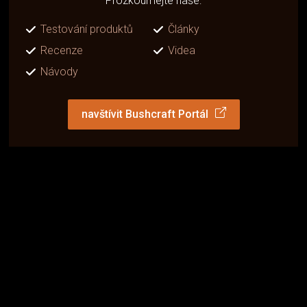
Prozkoumejte naše:
Testování produktů
Články
Recenze
Videa
Návody
navštívit Bushcraft Portál