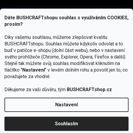
Dáte BUSHCRAFTshopu souhlas s využíváním COOKIES,
prosím?
Díky vašemu souhlasu, můžeme zlepšovat kvalitu
BUSHCRAFTshopu.
Souhlas můžete kdykoliv odvolat a to
buď v patičce e-shopu (dolní část webu), nebo v nastavení
svého prohlížeče (Chrome, Explorer, Opera, Firefox a další).
Stejně tak můžete svůj souhlas modifikovat kliknutím na
tlačítko "
Nastavení
" v levém dolním rohu a povolit jen to, co
Přihlásit se
považujete za vhodné.
Vložením e-mailu souhlasíte s
podmínkami ochrany osobních údajů
Děkujeme za vaši důvěru, tým
BUSHCRAFTshop.cz
Nastavení
Copyright 2026
BUSHCRAFTshop.cz
. Všechna práva
🏕️ Kupte do 12. 8. jakýkoliv produkt JuBö a
vyhrazena.
Upravit nastavení cookies
zapojte se do slosování o kurz s
Souhlasím
Krakenem.
VYBRAT JuBö »
Vytvořil Shoptet