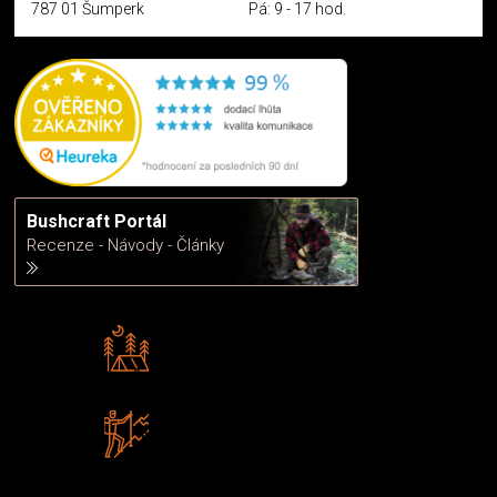
787 01 Šumperk
Pá: 9 - 17 hod.
Bushcraft Portál
Recenze - Návody - Články
Rádi předáváme zkušenosti
Poradíme vám s výběrem
Zboží sami testujeme
U nás nekoupíte „zajíce v pytli“