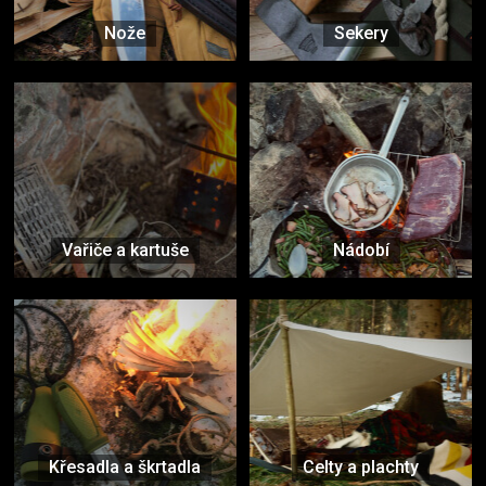
Nože
Sekery
Vařiče a kartuše
Nádobí
Křesadla a škrtadla
Celty a plachty