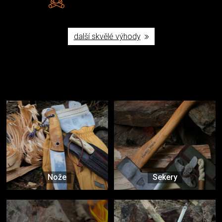
Poctivá ruční výroba v ČR
další skvělé výhody
Užijte si to v přírodě
Vybavení, na které spoléháte nejčastěji
Nože
Sekery