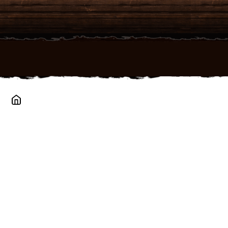
Přejít
na
obsah