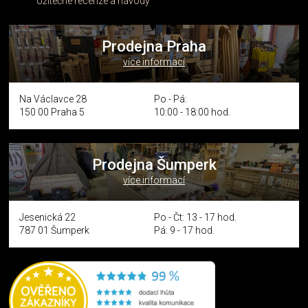
Užitečné recenze a návody
Prodejna Praha
více informací
Na Václavce 28
Po - Pá:
150 00 Praha 5
10:00 - 18:00 hod.
Prodejna Šumperk
více informací
Jesenická 22
Po - Čt: 13 - 17 hod.
787 01 Šumperk
Pá: 9 - 17 hod.