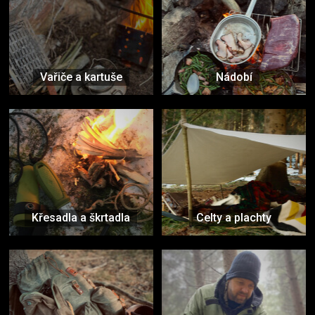
Vařiče a kartuše
Nádobí
Křesadla a škrtadla
Celty a plachty