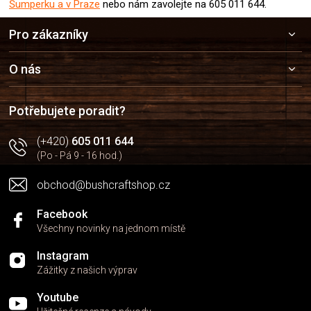
Šumperku a v Praze
nebo nám zavolejte na 605 011 644.
Z
Pro zákazníky
á
p
a
O nás
t
í
Potřebujete poradit?
(+420)
605 011 644
(Po - Pá 9 - 16 hod.)
obchod@bushcraftshop.cz
Facebook
Všechny novinky na jednom místě
Instagram
Zážitky z našich výprav
Youtube