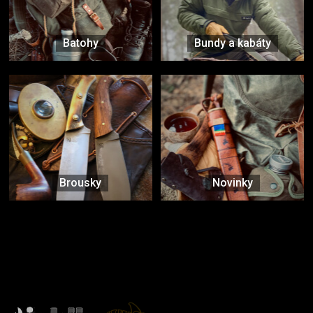
Batohy
Bundy a kabáty
Brousky
Novinky
Značky ověřené samotnou přírodou
další značky