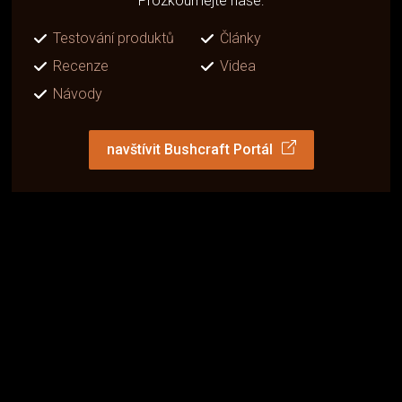
Prozkoumejte naše:
Testování produktů
Články
Recenze
Videa
Návody
navštívit Bushcraft Portál