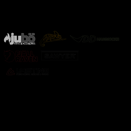
Značky ověřené samotnou přírodou
další značky
Odebírat newsletter
Vložte svůj e-mail a my vám budeme zasílat informace o
nových produktech na našem e-shopu.