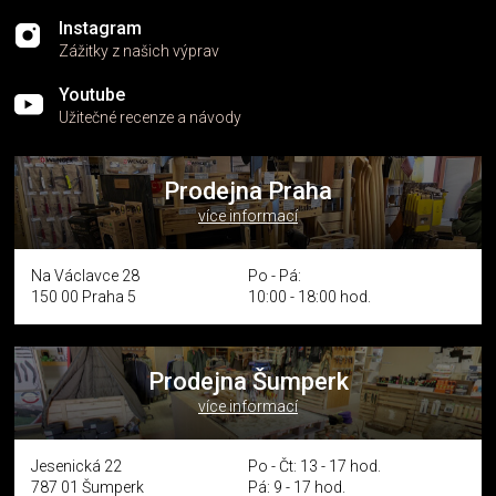
Instagram
Zážitky z našich výprav
Youtube
Užitečné recenze a návody
Prodejna Praha
více informací
Na Václavce 28
Po - Pá:
150 00 Praha 5
10:00 - 18:00 hod.
Prodejna Šumperk
více informací
Jesenická 22
Po - Čt: 13 - 17 hod.
787 01 Šumperk
Pá: 9 - 17 hod.