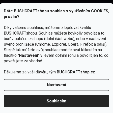
Dáte BUSHCRAFTshopu souhlas s využíváním COOKIES,
prosím?
Díky vašemu souhlasu, můžeme zlepšovat kvalitu
BUSHCRAFTshopu.
Souhlas můžete kdykoliv odvolat a to
buď v patičce e-shopu (dolní část webu), nebo v nastavení
svého prohlížeče (Chrome, Explorer, Opera, Firefox a další).
Stejně tak můžete svůj souhlas modifikovat kliknutím na
tlačítko "
Nastavení
" v levém dolním rohu a povolit jen to, co
Přihlásit se
považujete za vhodné.
Vložením e-mailu souhlasíte s
podmínkami ochrany osobních údajů
Děkujeme za vaši důvěru, tým
BUSHCRAFTshop.cz
Nastavení
Copyright 2026
BUSHCRAFTshop.cz
. Všechna práva
🏕️ Kupte do 12. 8. jakýkoliv produkt JuBö a
vyhrazena.
Upravit nastavení cookies
zapojte se do slosování o kurz s
Souhlasím
Krakenem.
VYBRAT JuBö »
Vytvořil Shoptet