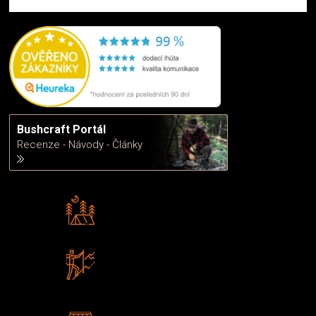
Bushcraft Portál
Recenze - Návody - Články
Rádi předáváme zkušenosti
Poradíme vám s výběrem
Zboží sami testujeme
U nás nekoupíte „zajíce v pytli“
2 kamenné prodejny