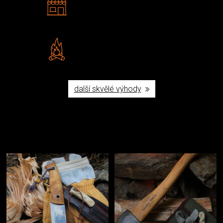
Navštivte nás v Praze a
Šumperku
Vlastní značka JuBö
Poctivá ruční výroba v ČR
další skvělé výhody
Užijte si to v přírodě
Vybavení, na které spoléháte nejčastěji