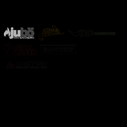
Značky ověřené samotnou přírodou
další značky
Odebírat newsletter
Vložte svůj e-mail a my vám budeme zasílat informace o
nových produktech na našem e-shopu.