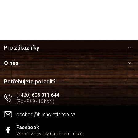
Z
Pro zákazníky
á
p
a
O nás
t
í
Potřebujete poradit?
(+420)
605 011 644
(Po - Pá 9 - 16 hod.)
obchod@bushcraftshop.cz
Facebook
Všechny novinky na jednom místě