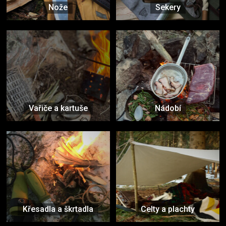
Nože
Sekery
Vařiče a kartuše
Nádobí
Křesadla a škrtadla
Celty a plachty