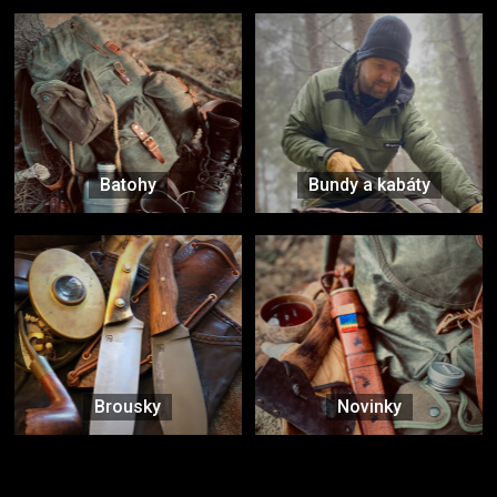
Batohy
Bundy a kabáty
Brousky
Novinky