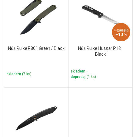
u
i
k
s
t
p
ů
r
1 099 Kč
o
–10 %
d
u
Nůž Ruike P801 Green / Black
Nůž Ruike Hussar P121
k
Black
t
ů
skladem -
skladem
(7 ks)
doprodej
(1 ks)