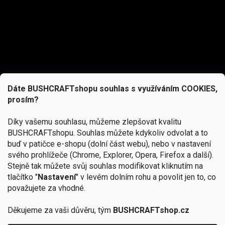
Dáte BUSHCRAFTshopu souhlas s využíváním COOKIES,
prosím?
Díky vašemu souhlasu, můžeme zlepšovat kvalitu
BUSHCRAFTshopu.
Souhlas můžete kdykoliv odvolat a to
buď v patičce e-shopu (dolní část webu), nebo v nastavení
svého prohlížeče (Chrome, Explorer, Opera, Firefox a další).
Stejně tak můžete svůj souhlas modifikovat kliknutím na
tlačítko "
Nastavení
" v levém dolním rohu a povolit jen to, co
Přihlásit se
považujete za vhodné.
Vložením e-mailu souhlasíte s
Děkujeme za vaši důvěru, tým
BUSHCRAFTshop.cz
podmínkami ochrany osobních údajů