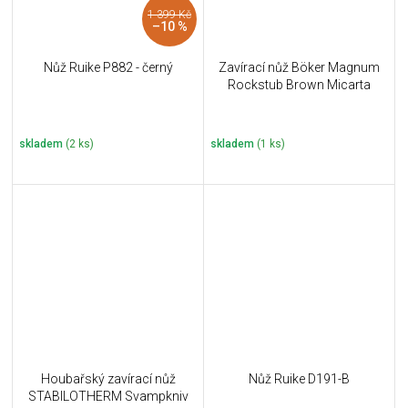
1 399 Kč
–10 %
Nůž Ruike P882 - černý
Zavírací nůž Böker Magnum
Rockstub Brown Micarta
skladem
(2 ks)
skladem
(1 ks)
Houbařský zavírací nůž
Nůž Ruike D191-B
STABILOTHERM Svampkniv