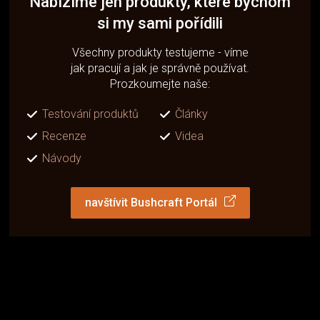
Nabízíme jen produkty, které bychom
si my sami pořídili
Všechny produkty testujeme - víme
jak pracují a jak je správně používat.
Prozkoumejte naše:
Testování produktů
Články
Recenze
Videa
Návody
navštívit Bushcraft Portál