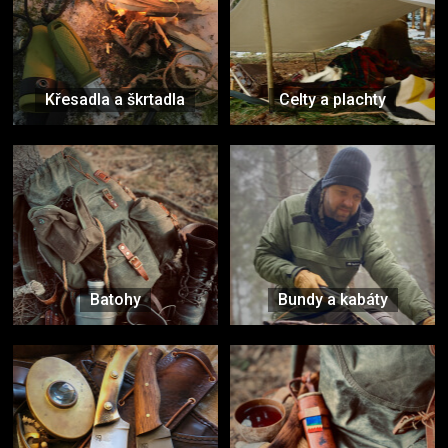
Křesadla a škrtadla
Celty a plachty
Batohy
Bundy a kabáty