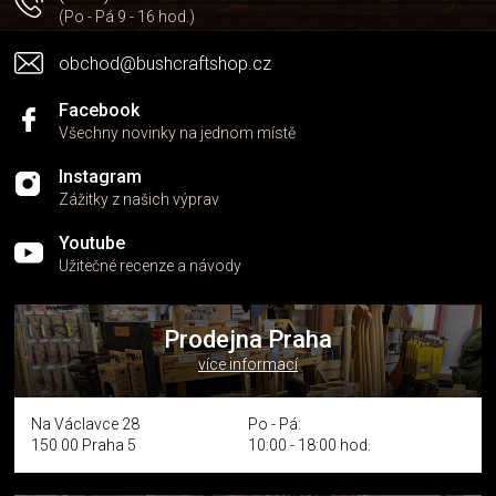
s
(Po - Pá 9 - 16 hod.)
u
obchod@bushcraftshop.cz
Facebook
Všechny novinky na jednom místě
Instagram
Zážitky z našich výprav
Youtube
Užitečné recenze a návody
Prodejna Praha
více informací
Na Václavce 28
Po - Pá:
150 00 Praha 5
10:00 - 18:00 hod.