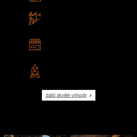
Zboží sami testujeme
U nás nekoupíte „zajíce v pytli“
2 kamenné prodejny
Navštivte nás v Praze a
Šumperku
Vlastní značka JuBö
Poctivá ruční výroba v ČR
další skvělé výhody
Užijte si to v přírodě
Vybavení, na které spoléháte nejčastěji