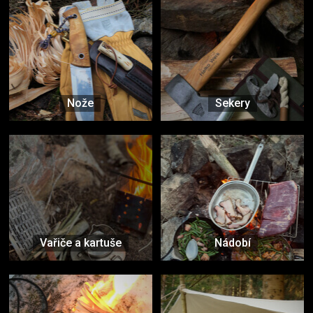
Nože
Sekery
Vařiče a kartuše
Nádobí