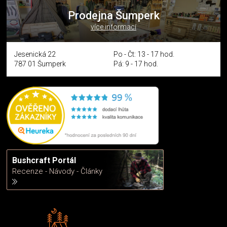
Prodejna Šumperk
více informací
Jesenická 22
Po - Čt: 13 - 17 hod.
787 01 Šumperk
Pá: 9 - 17 hod.
Bushcraft Portál
Recenze - Návody - Články
Rádi předáváme zkušenosti
Poradíme vám s výběrem