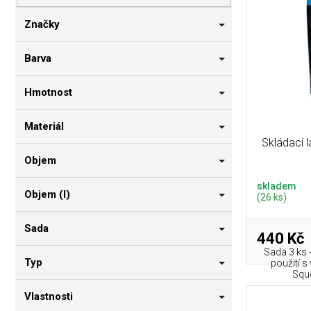
p
i
n
r
s
n
Značky
o
p
í
d
r
p
Barva
u
o
a
k
d
n
Hmotnost
t
u
e
ů
k
l
Materiál
t
Skládací 
ů
Objem
skladem
Objem (l)
(26 ks)
Sada
440 Kč
Sada 3 ks -
Typ
použití s
Sque
Vlastnosti