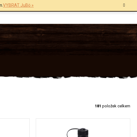
m.
VYBRAT JuBö »
181
položek celkem