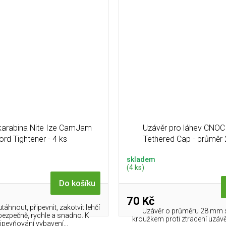
 karabina Nite Ize CamJam
Uzávěr pro láhev CNO
ord Tightener - 4 ks
Tethered Cap - průmě
skladem
(4 ks)
Do košíku
70 Kč
táhnout, připevnit, zakotvit lehčí
Uzávěr o průměru 28 mm s 
bezpečně, rychle a snadno. K
kroužkem proti ztracení uzávě
ipevňování vybavení...