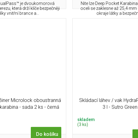
 DualPass™ je dvoukomorová
Nite Ize Deep Pocket Karabina
erezu, která drží klíče bezpečněji
oceli se zaklesne až 25,4 mm
íky vnitřní brance a...
okraje látky a bezpečn
-Biner Microlock oboustranná
Skládací láhev / vak Hydr
karabina - sada 2 ks - černá
3 l - Sutro Green
skladem
(3 ks)
Do košíku