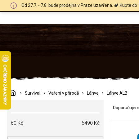
Přejít
Od 27.7. - 7.8. bude prodejna v Praze uzavřena. 🏕️ Kupte do 
na
obsah
Domů
Survival
Vaření v přírodě
Láhve
Láhve ALB
Ř
P
a
Doporučuje
o
z
s
e
V
t
60
Kč
6490
Kč
n
ý
r
í
p
a