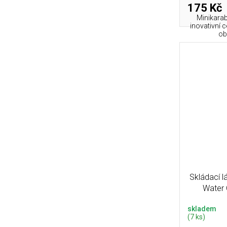
175 Kč
Minikarab
inovativní 
ob
Skládací 
Water 
skladem
(7 ks)