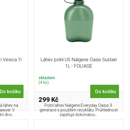
 Vesica 1l
Láhev polní US Nalgene Oasis Sustain
1L - FOLIAGE
skladem
(4 ks)
Do košíku
Do košíku
299 Kč
á láhev na
Polní láhev Nalgene Everyday Oasis 3.
Sawyer. V
generace s použitím recyklátu. Průhlednost
í dno...
zajišťuje dokonalou...