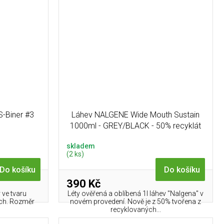
S-Biner #3
Láhev NALGENE Wide Mouth Sustain
1000ml - GREY/BLACK - 50% recyklát
skladem
(2 ks)
Do košíku
Do košíku
390 Kč
ve tvaru
Léty ověřená a oblíbená 1l láhev "Nalgena" v
ách. Rozměr
novém provedení. Nově je z 50% tvořena z
recyklovaných...