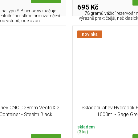
695 Kč
ina typu S-Biner se vyznačuje
78 gramů vážící rezervoár n
centrální pojistkou pro uzamčení
výrazně praktičtější, než klasic
ou vstupů, ocelovou...
novinka
láhev CNOC 28mm VectoX 2l
Skládací láhev Hydrapak F
Container - Stealth Black
1000ml - Sage Gr
skladem
(3 ks)