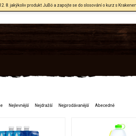
12. 8. jakýkoliv produkt JuBö a zapojte se do slosování o kurz s Krakene
me
Nejlevnější
Nejdražší
Nejprodávanější
Abecedně