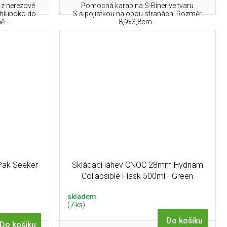
 z nerezové
Pomocná karabina S-Biner ve tvaru
 hluboko do
S s pojistkou na obou stranách. Rozměr
ě...
8,9x3,8cm...
aPak Seeker
Skládací láhev CNOC 28mm Hydriam
Collapsible Flask 500ml - Green
skladem
(7 ks)
Do košíku
Do košíku