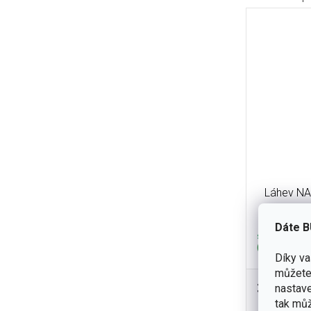
Láhev NA
1000m
Dáte B
skladem
(3 ks)
Díky v
můžete 
390 Kč
nastave
Léty ověřená
tak můž