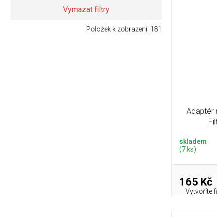
Vymazat filtry
Položek k zobrazení:
181
Adaptér 
Fi
skladem
(7 ks)
165 Kč
Vytvoříte 