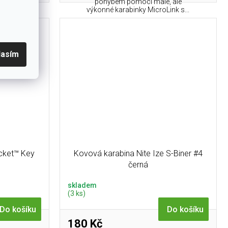
karabinu na
pohybem pomocí malé, ale
ečně...
výkonné karabinky MicroLink s...
lasím
ocket™ Key
Kovová karabina Nite Ize S-Biner #4
černá
skladem
(3 ks)
Do košíku
Do košíku
180 Kč