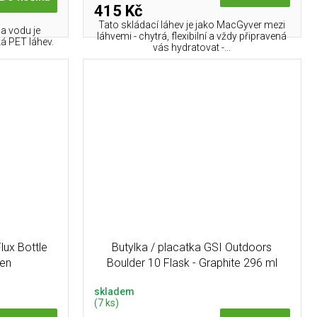
415 Kč
Tato skládací láhev je jako MacGyver mezi
a vodu je
láhvemi - chytrá, flexibilní a vždy připravená
ká PET láhev.
vás hydratovat -...
lux Bottle
Butylka / placatka GSI Outdoors
een
Boulder 10 Flask - Graphite 296 ml
skladem
(7 ks)