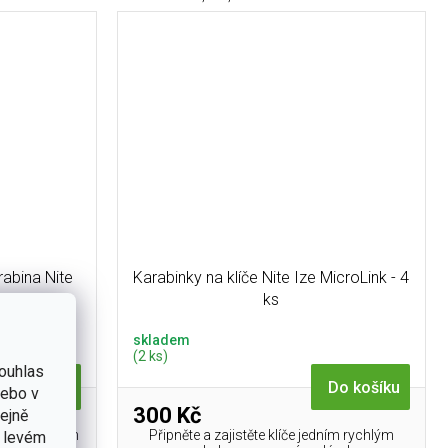
abina Nite
Karabinky na klíče Nite Ize MicroLink - 4
brná
ks
skladem
(2 ks)
ouhlas
Do košíku
Do košíku
nebo v
300 Kč
tejně
stní systém
Připněte a zajistěte klíče jedním rychlým
v levém