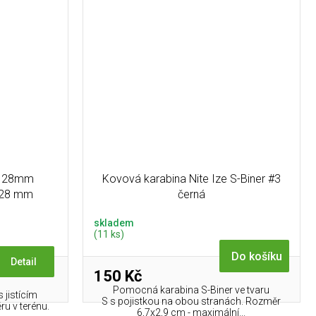
C 28mm
Kovová karabina Nite Ize S-Biner #3
r 28 mm
černá
skladem
(11 ks)
Do košíku
Detail
150 Kč
Pomocná karabina S-Biner ve tvaru
jistícím
S s pojistkou na obou stranách. Rozměr
ru v terénu.
6,7x2,9 cm - maximální...