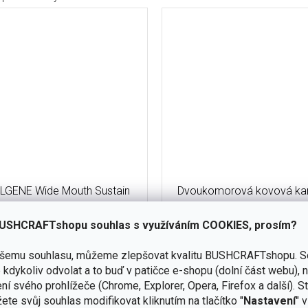
LGENE Wide Mouth Sustain
Dvoukomorová kovová kar
l - Citrus Hummingbird
Ize G-series #2 stří
USHCRAFTshopu souhlas s využíváním COOKIES, prosím?
skladem
(6 ks)
ašemu souhlasu, můžeme zlepšovat kvalitu BUSHCRAFTshopu.
S
Do košíku
kdykoliv odvolat a to buď v patičce e-shopu (dolní část webu), 
120 Kč
ní svého prohlížeče (Chrome, Explorer, Opera, Firefox a další). S
 a oblíbená 1l láhev "Nalgena" v
Tento dvoukomorový bezpečno
ete svůj souhlas modifikovat kliknutím na tlačítko "
Nastavení
" 