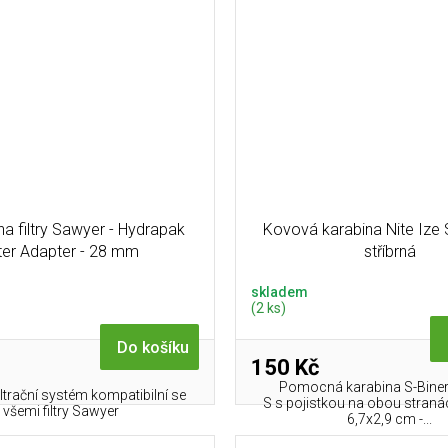
na filtry Sawyer - Hydrapak
Kovová karabina Nite Ize 
lter Adapter - 28 mm
stříbrná
skladem
(2 ks)
Do košíku
150 Kč
Pomocná karabina S-Biner 
filtrační systém kompatibilní se
S s pojistkou na obou stran
všemi filtry Sawyer
6,7x2,9 cm -...