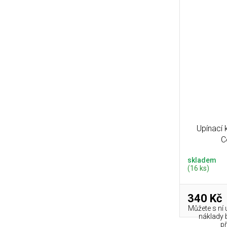
Upínací
C
skladem
(16 ks)
340 Kč
Můžete s ní u
náklady 
př