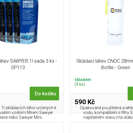
láhev SAWYER 1l sada 3 ks -
Skládací láhev CNOC 28mm
SP113
Bottle - Green
skladem
(9 ks)
Do košíku
590 Kč
 1l skládacích láhví určených k
Opakovaně použitelná a lehk
 vaším vodním filtrem Sawyer
vodu, kompatibilní s filtry 
eze nebo Sawyer Mini...
naplněném stavu má stabiln