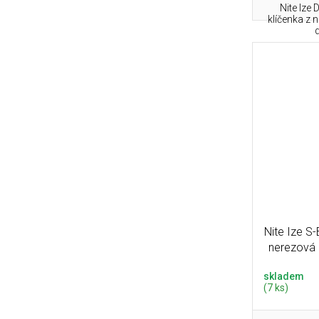
Nite Ize
klíčenka z n
d
Nite Ize S
nerezová 
skladem
(7 ks)