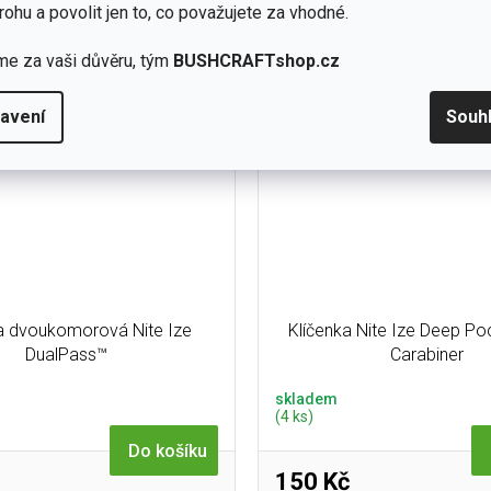
ovedení. Je z 50% tvořena z
umožňuje jednoduše připnout 
rohu a povolit jen to, co považujete za vhodné.
klovaných materiálů a...
opasek nebo batoh, bezp
me za vaši důvěru, tým
BUSHCRAFTshop.cz
avení
Souh
a dvoukomorová Nite Ize
Klíčenka Nite Ize Deep P
DualPass™
Carabiner
skladem
(4 ks)
Do košíku
150 Kč