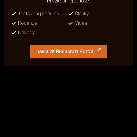
Prozkoumejte naše:
Testování produktů
Články
Recenze
Videa
Návody
navštívit Bushcraft Portál