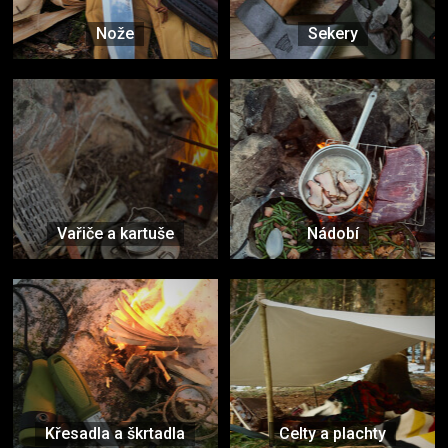
Nože
Sekery
Vařiče a kartuše
Nádobí
Křesadla a škrtadla
Celty a plachty