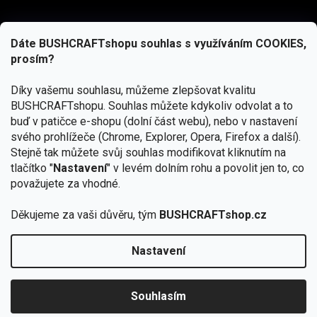
Dáte BUSHCRAFTshopu souhlas s využíváním COOKIES,
prosím?
Díky vašemu souhlasu, můžeme zlepšovat kvalitu
BUSHCRAFTshopu.
Souhlas můžete kdykoliv odvolat a to
buď v patičce e-shopu (dolní část webu), nebo v nastavení
svého prohlížeče (Chrome, Explorer, Opera, Firefox a další).
Stejně tak můžete svůj souhlas modifikovat kliknutím na
tlačítko "
Nastavení
" v levém dolním rohu a povolit jen to, co
Přihlásit se
považujete za vhodné.
Vložením e-mailu souhlasíte s
Děkujeme za vaši důvěru, tým
BUSHCRAFTshop.cz
podmínkami ochrany osobních údajů
Nastavení
Od 27.7. - 7.8. bude prodejna v Praze uzavřena.
Copyright 2026
BUSHCRAFTshop.cz
. Všechna práva
🏕️ Kupte do 12. 8. jakýkoliv produkt JuBö a
vyhrazena.
Upravit nastavení cookies
zapojte se do slosování o kurz s
Souhlasím
Krakenem.
VYBRAT JuBö »
Vytvořil Shoptet