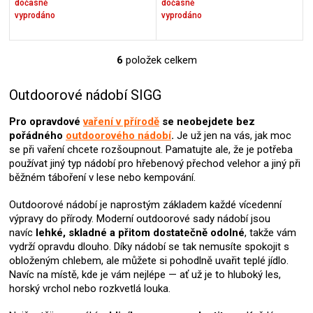
dočasně
dočasně
vyprodáno
vyprodáno
6
položek celkem
O
v
l
Outdoorové nádobí SIGG
á
d
Pro opravdové
vaření v přírodě
se neobejdete bez
a
pořádného
outdoorového nádobí
.
Je už jen na vás, jak moc
c
se při vaření chcete rozšoupnout. Pamatujte ale, že je potřeba
í
používat jiný typ nádobí pro hřebenový přechod velehor a jiný při
p
běžném táboření v lese nebo kempování.
r
v
Outdoorové nádobí je naprostým základem každé vícedenní
k
výpravy do přírody. Moderní outdoorové sady nádobí jsou
y
navíc
lehké, skladné a přitom dostatečně odolné
, takže vám
v
vydrží opravdu dlouho. Díky nádobí se tak nemusíte spokojit s
ý
obloženým chlebem, ale můžete si pohodlně uvařit teplé jídlo.
p
Navíc na místě, kde je vám nejlépe — ať už je to hluboký les,
i
horský vrchol nebo rozkvetlá louka.
s
u