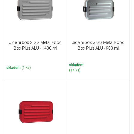
i
k
s
t
p
ů
r
o
d
u
Jídelní box SIGG Metal Food
Jídelní box SIGG Metal Food
k
Box Plus ALU - 1400 ml
Box Plus ALU - 900 ml
t
ů
skladem
skladem
(1 ks)
(14 ks)