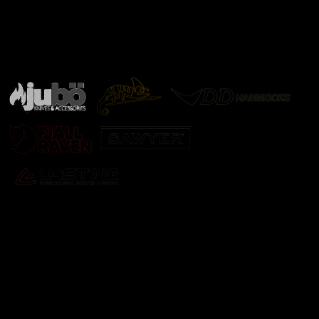
Značky ověřené samotnou přírodou
další značky
Odebírat newsletter
Vložte svůj e-mail a my vám budeme zasílat informace o
nových produktech na našem e-shopu.