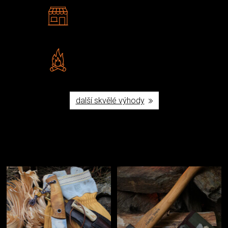
2 kamenné prodejny
Navštivte nás v Praze a
Šumperku
Vlastní značka JuBö
Poctivá ruční výroba v ČR
další skvělé výhody
Užijte si to v přírodě
Vybavení, na které spoléháte nejčastěji