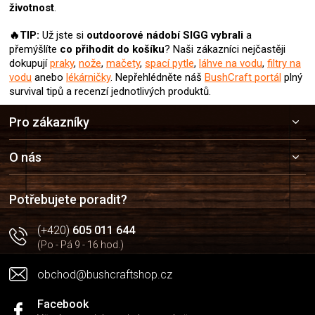
životnost
.
🔥TIP:
Už jste si
outdoorové nádobí SIGG
vybrali
a
přemýšlíte
co přihodit do košíku
? Naši zákazníci nejčastěji
dokupují
praky
,
nože
,
mačety
,
spací pytle
,
láhve na vodu
,
filtry na
vodu
anebo
lékárničky
. Nepřehlédněte náš
BushCraft portál
plný
survival tipů a recenzí jednotlivých produktů.
Z
Pro zákazníky
á
p
a
O nás
t
í
Potřebujete poradit?
(+420)
605 011 644
(Po - Pá 9 - 16 hod.)
obchod@bushcraftshop.cz
Facebook