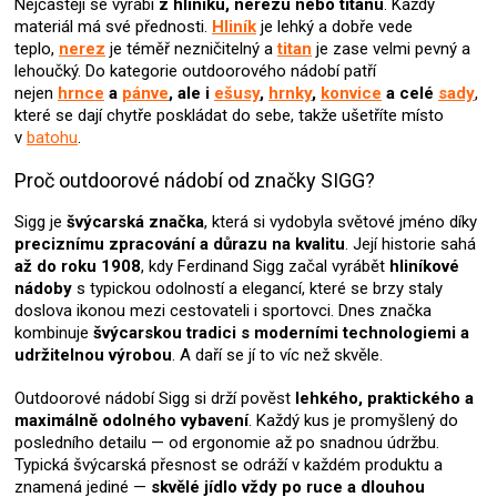
Nejčastěji se vyrábí
z hliníku, nerezu nebo titanu
. Každý
materiál má své přednosti.
Hliník
je lehký a dobře vede
teplo,
nerez
je téměř nezničitelný a
titan
je zase velmi pevný a
lehoučký. Do kategorie outdoorového nádobí patří
nejen
hrnce
a
pánve
, ale i
ešusy
,
hrnky
,
konvice
a celé
sady
,
které se dají chytře poskládat do sebe, takže ušetříte místo
v
batohu
.
Proč outdoorové nádobí od značky SIGG?
Sigg je
švýcarská značka
, která si vydobyla světové jméno díky
preciznímu zpracování a důrazu na kvalitu
. Její historie sahá
až do roku 1908
, kdy Ferdinand Sigg začal vyrábět
hliníkové
nádoby
s typickou odolností a elegancí, které se brzy staly
doslova ikonou mezi cestovateli i sportovci. Dnes značka
kombinuje
švýcarskou tradici s moderními technologiemi a
udržitelnou výrobou
. A daří se jí to víc než skvěle.
Outdoorové nádobí Sigg si drží pověst
lehkého, praktického a
maximálně odolného vybavení
. Každý kus je promyšlený do
posledního detailu — od ergonomie až po snadnou údržbu.
Typická švýcarská přesnost se odráží v každém produktu a
znamená jediné —
skvělé jídlo vždy po ruce a dlouhou