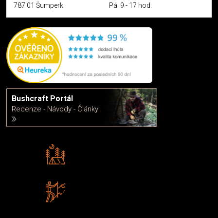
787 01 Šumperk
Pá: 9 - 17 hod.
Bushcraft Portál
Recenze - Návody - Články
Rádi předáváme zkušenosti
Poradíme vám s výběrem
Zboží sami testujeme
U nás nekoupíte „zajíce v pytli“