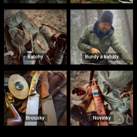
Batohy
Bundy a kabáty
Brousky
Novinky