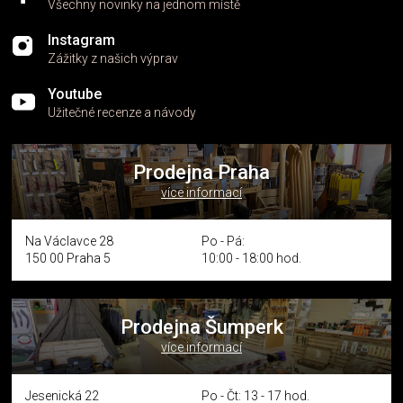
Všechny novinky na jednom místě
Instagram
Zážitky z našich výprav
Youtube
Užitečné recenze a návody
Prodejna Praha
více informací
Na Václavce 28
Po - Pá:
150 00 Praha 5
10:00 - 18:00 hod.
Prodejna Šumperk
více informací
Jesenická 22
Po - Čt: 13 - 17 hod.