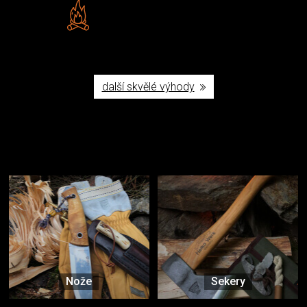
Vlastní značka JuBö
Poctivá ruční výroba v ČR
další skvělé výhody
Užijte si to v přírodě
Vybavení, na které spoléháte nejčastěji
Nože
Sekery