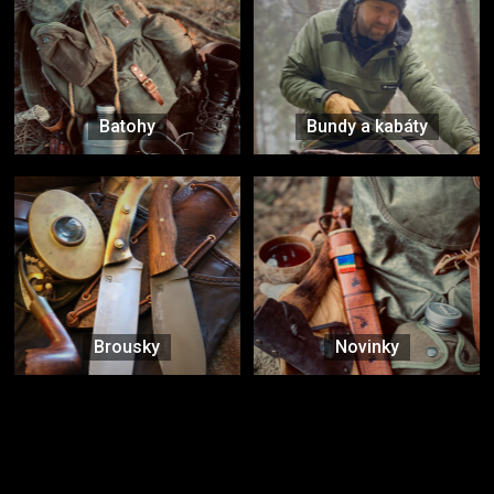
Batohy
Bundy a kabáty
Brousky
Novinky
Značky ověřené samotnou přírodou