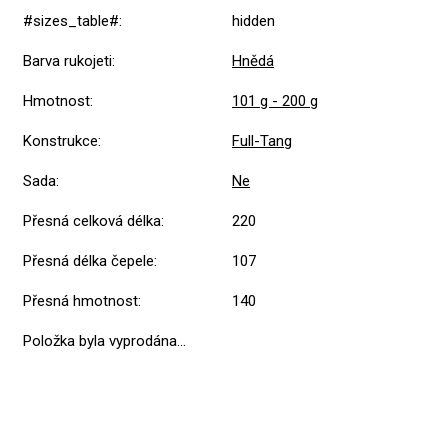
#sizes_table#
:
hidden
Barva rukojeti
:
Hnědá
Hmotnost
:
101 g - 200 g
Konstrukce
:
Full-Tang
Sada
:
Ne
Přesná celková délka
:
220
Přesná délka čepele
:
107
Přesná hmotnost
:
140
Položka byla vyprodána…