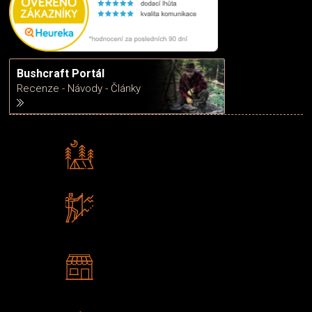
Bushcraft Portál
Recenze - Návody - Články
Rádi předáváme zkušenosti
Poradíme vám s výběrem
Zboží sami testujeme
U nás nekoupíte „zajíce v pytli“
2 kamenné prodejny
Navštivte nás v Praze a
Šumperku