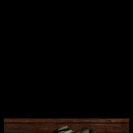
Vložením e-mailu souhlasíte s
podmínkami ochrany
osobních údajů
Přihlásit se
Instagram