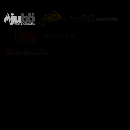
další značky
Odebírat newsletter
Vložte svůj e-mail a my vám budeme zasílat informace o
nových produktech na našem e-shopu.
E-mail