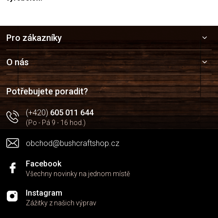
Z
Pro zákazníky
á
p
a
O nás
t
í
Potřebujete poradit?
(+420)
605 011 644
(Po - Pá 9 - 16 hod.)
obchod@bushcraftshop.cz
Facebook
Všechny novinky na jednom místě
Instagram
Zážitky z našich výprav