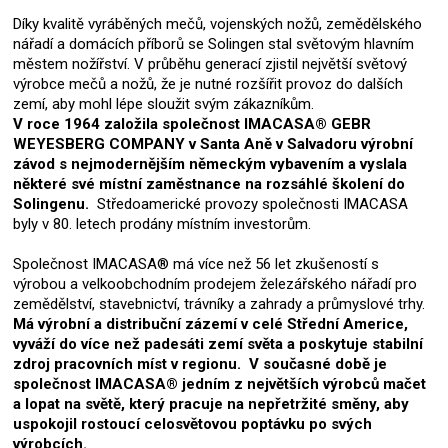
Díky kvalitě vyráběných mečů, vojenských nožů, zemědělského
nářadí a domácích příborů se Solingen stal světovým hlavním
městem nožířství. V průběhu generací zjistil největší světový
výrobce mečů a nožů, že je nutné rozšířit provoz do dalších
zemí, aby mohl lépe sloužit svým zákazníkům.
V roce 1964 založila společnost IMACASA® GEBR
WEYESBERG COMPANY v Santa Aně v Salvadoru výrobní
závod s nejmodernějším německým vybavením a vyslala
některé své místní zaměstnance na rozsáhlé školení do
Solingenu.
Středoamerické provozy společnosti IMACASA
byly v 80. letech prodány místním investorům.
Společnost IMACASA® má více než 56 let zkušeností s
výrobou a velkoobchodním prodejem železářského nářadí pro
zemědělství, stavebnictví, trávníky a zahrady a průmyslové trhy.
Má výrobní a distribuční zázemí v celé Střední Americe,
vyváží do více než padesáti zemí světa a poskytuje stabilní
zdroj pracovních míst v regionu. V současné době je
společnost IMACASA® jedním z největších výrobců mačet
a lopat na světě, který pracuje na nepřetržité směny, aby
uspokojil rostoucí celosvětovou poptávku po svých
výrobcích.