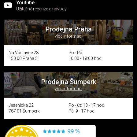
Youtube
Užitečné recenze a návody
Prodejna Praha
více informací
Na Václavce 28
Po - Pá:
150 00 Praha 5
10:00 - 18:00 hod.
Prodejna Šumperk
více informací
Jesenická 22
Po - Čt: 13 - 17 hod.
787 01 Šumperk
Pá: 9 - 17 hod.