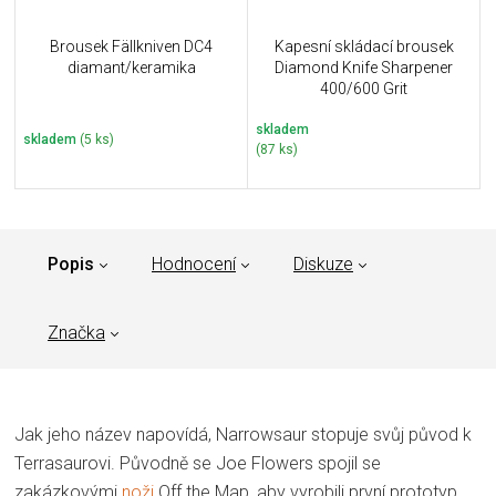
Brousek Fällkniven DC4
Kapesní skládací brousek
diamant/keramika
Diamond Knife Sharpener
400/600 Grit
skladem
skladem
(5 ks)
(87 ks)
Popis
Hodnocení
Diskuze
Značka
Jak jeho název napovídá, Narrowsaur stopuje svůj původ k
Terrasaurovi. Původně se Joe Flowers spojil se
zakázkovými
noži
Off the Map, aby vyrobili první prototyp,