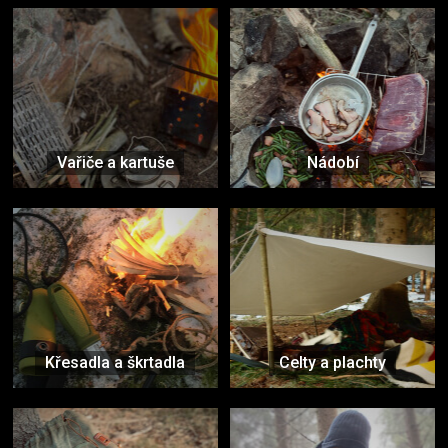
Vařiče a kartuše
Nádobí
Křesadla a škrtadla
Celty a plachty