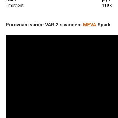
Hmotnost
110 g
Porovnání vařiče VAR 2 s vařičem
MEVA
Spark