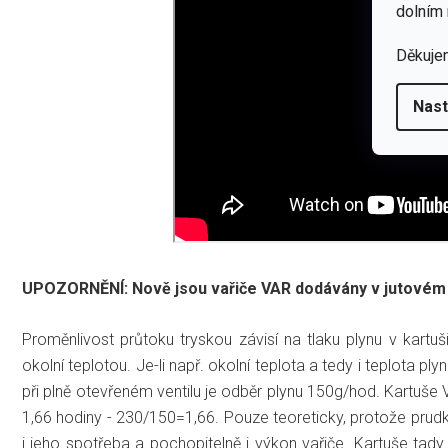
dolním 
Děkuje
Nast
UPOZORNĚNÍ: Nově jsou vařiče VAR dodávány v jutovém p
Proměnlivost průtoku tryskou závisí na tlaku plynu v kartuši
okolní teplotou. Je-li např. okolní teplota a tedy i teplota pl
při plně otevřeném ventilu je odběr plynu 150g/hod. Kartuš
1,66 hodiny - 230/150=1,66. Pouze teoreticky, protože prud
i jeho spotřeba a pochopitelně i výkon vařiče. Kartuše tad