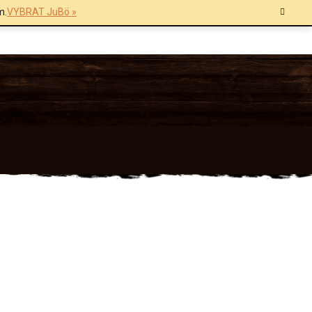
m.
VYBRAT JuBö »