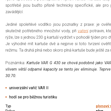
spotřebě jsou buďto přísně technicky specifické, ale pro
zavádějící.
Jediné spolehlivé vodítko jsou poznatky z praxe: je ověř
skutečně potřebného množství vody, při
vaření
potravin, kt
rýže, lze s jednou 230 g kartuší vydržet v pohodě týden pro 
Je výhodné mít kartuše dvě a nejprve si toto tvrzení ověři
režimu. Ta druhá plná nebo skoro plná kartuše bude ještě za 
Poznámka:
Kartuše VAR G 430 se chová podobně jako VAR 
vlivem větší odparné kapacity se tento jev eliminuje. Tepr
30:70.
univerzální vařič VAR II
hodí se pro běžnou turistiku
Typ
plynový 
Palivo
plyn