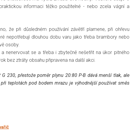
 praktickou informaci těžko použitelné - nebo zcela vágní a
eno, že při důsledném používání závětří plamene, při ohřevu
eré nepotřebují dlouhou dobu varu jako třeba brambory nebo
dvě osoby.
t a nenervovat se a třeba i zbytečně nešetřit na úkor pitného
rok bez ztráty obsahu připravena na další akci.
G 230, přestože poměr plynu 20:80 P-B dává menší tlak, ale
ve při teplotách pod bodem mrazu je výhodnější používat směs
vařič