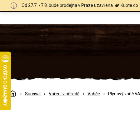
Přejít
Od 27.7. - 7.8. bude prodejna v Praze uzavřena. 🏕️ Kupte do 
na
obsah
Domů
Survival
Vaření v přírodě
Vařiče
Plynový vařič V