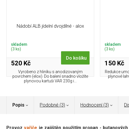
Nádobí ALB jídelní dvojdílné - alox
skladem
skladem
(3 ks)
(3 ks)
Do košíku
520 Kč
150 Kč
Vyrobeno z hliníku s anodizovaným
Redukce umožň
povrchem (elox). Do balení snadno vložíte
plynové lah
plynovou kartuši VAR 230g i...
Popis
Podobné (3)
Hodnocení (3)
Di
Provoz
vařiče
je zajištěn použitím propan - butanových 