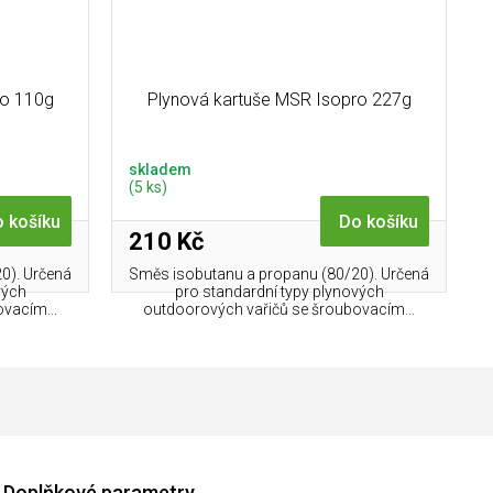
ro 110g
Plynová kartuše MSR Isopro 227g
skladem
(5 ks)
 košíku
Do košíku
210 Kč
0). Určená
Směs isobutanu a propanu (80/20). Určená
vých
pro standardní typy plynových
vacím...
outdoorových vařičů se šroubovacím...
Doplňkové parametry