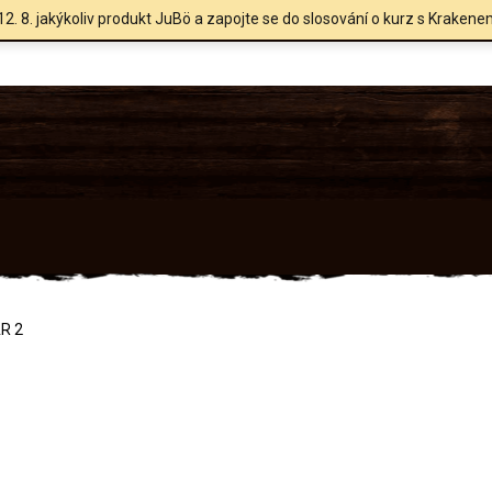
12. 8. jakýkoliv produkt JuBö a zapojte se do slosování o kurz s Krakene
AR 2