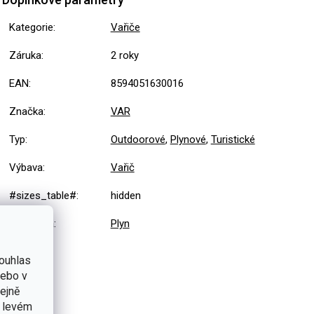
Kategorie
:
Vařiče
Záruka
:
2 roky
EAN
:
8594051630016
Značka
:
VAR
Typ
:
Outdoorové
,
Plynové
,
Turistické
Výbava
:
Vařič
#sizes_table#
:
hidden
Typ paliva
:
Plyn
ouhlas
nebo v
tejně
v levém