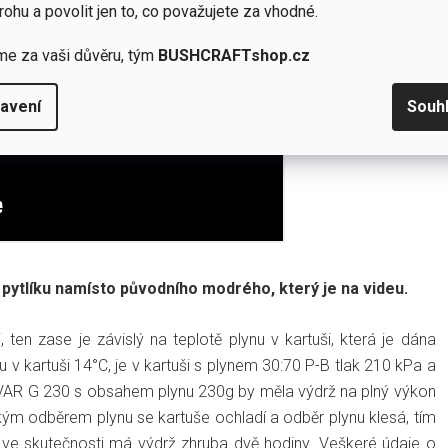
rohu a povolit jen to, co považujete za vhodné.
me za vaši důvěru, tým
BUSHCRAFTshop.cz
avení
Souh
ytlíku namísto původního modrého, který je na videu.
, ten zase je závislý na teplotě plynu v kartuši, která je dána
ynu v kartuši 14°C, je v kartuši s plynem 30:70 P-B tlak 210 kPa a
e VAR G 230 s obsahem plynu 230g by měla výdrž na plný výkon
kým odběrem plynu se kartuše ochladí a odběr plynu klesá, tím
y ve skutečnosti má výdrž zhruba dvě hodiny. Veškeré údaje o