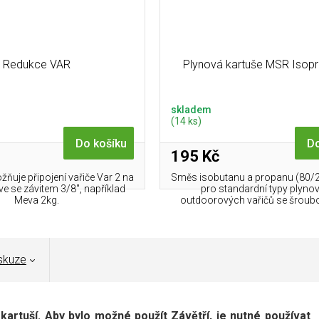
Redukce VAR
Plynová kartuše MSR Isop
skladem
(14 ks)
Do košíku
Do
195 Kč
uje připojení vařiče Var 2 na
Směs isobutanu a propanu (80/2
ve se závitem 3/8", například
pro standardní typy plyno
Meva 2kg.
outdoorových vařičů se šroubo
skuze
kartuší. Aby bylo možné použít Závětří, je nutné používat