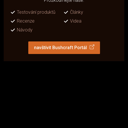
Prozkoumejte naše:
Testování produktů
Články
Recenze
Videa
Návody
navštívit Bushcraft Portál