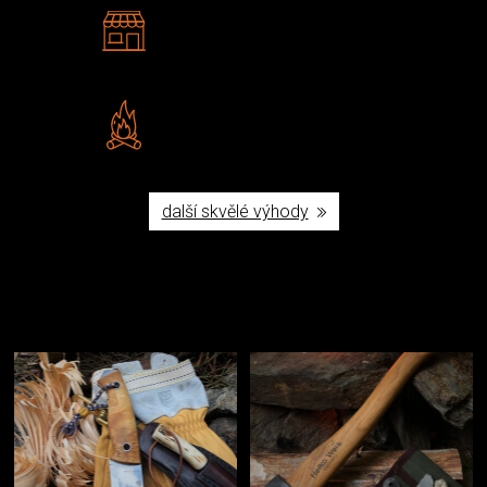
2 kamenné prodejny
Navštivte nás v Praze a
Šumperku
Vlastní značka JuBö
Poctivá ruční výroba v ČR
další skvělé výhody
Užijte si to v přírodě
Vybavení, na které spoléháte nejčastěji