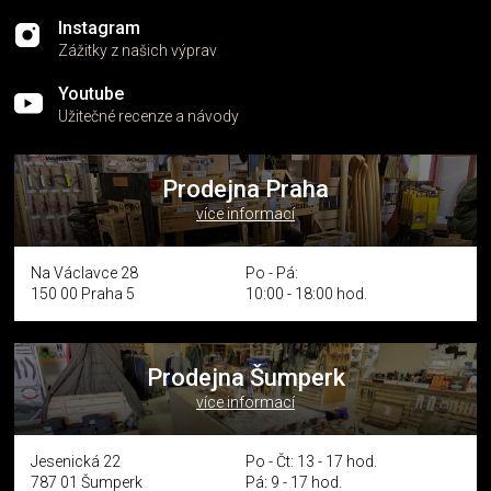
Instagram
Zážitky z našich výprav
Youtube
Užitečné recenze a návody
Prodejna Praha
více informací
Na Václavce 28
Po - Pá:
150 00 Praha 5
10:00 - 18:00 hod.
Prodejna Šumperk
více informací
Jesenická 22
Po - Čt: 13 - 17 hod.
787 01 Šumperk
Pá: 9 - 17 hod.