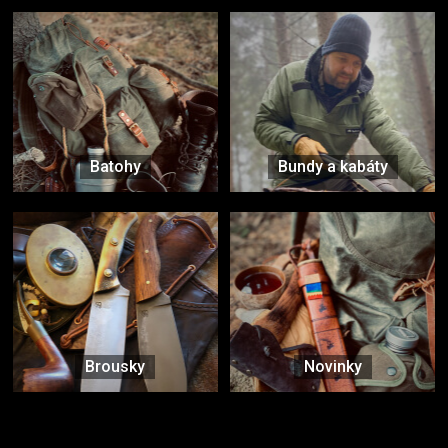
Batohy
Bundy a kabáty
Brousky
Novinky