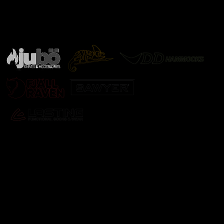
Značky ověřené samotnou přírodou
další značky
Odebírat newsletter
Vložte svůj e-mail a my vám budeme zasílat informace o
nových produktech na našem e-shopu.