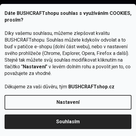
Dáte BUSHCRAFTshopu souhlas s využíváním COOKIES,
prosím?
Díky vašemu souhlasu, můžeme zlepšovat kvalitu
BUSHCRAFTshopu.
Souhlas můžete kdykoliv odvolat a to
buď v patičce e-shopu (dolní část webu), nebo v nastavení
svého prohlížeče (Chrome, Explorer, Opera, Firefox a další).
Stejně tak můžete svůj souhlas modifikovat kliknutím na
tlačítko "
Nastavení
" v levém dolním rohu a povolit jen to, co
Přihlásit se
považujete za vhodné.
Vložením e-mailu souhlasíte s
podmínkami ochrany osobních údajů
Děkujeme za vaši důvěru, tým
BUSHCRAFTshop.cz
Nastavení
Od 27.7. - 7.8. bude prodejna v Praze uzavřena.
Copyright 2026
BUSHCRAFTshop.cz
. Všechna práva
🏕️ Kupte do 12. 8. jakýkoliv produkt JuBö a
vyhrazena.
Upravit nastavení cookies
zapojte se do slosování o kurz s
Souhlasím
Krakenem.
VYBRAT JuBö »
Vytvořil Shoptet