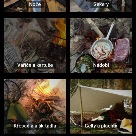
Nože
Sekery
Vařiče a kartuše
Nádobí
Křesadla a škrtadla
Celty a plachty