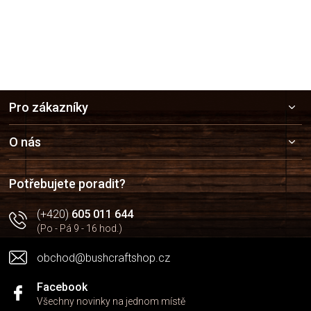
Z
Pro zákazníky
á
p
a
O nás
t
í
Potřebujete poradit?
(+420)
605 011 644
(Po - Pá 9 - 16 hod.)
obchod@bushcraftshop.cz
Facebook
Všechny novinky na jednom místě