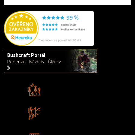
Bushcraft Portál
Recenze - Návody - Články
Rádi předáváme zkušenosti
Poradíme vám s výběrem
Zboží sami testujeme
U nás nekoupíte „zajíce v pytli“
2 kamenné prodejny