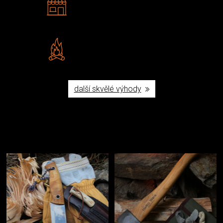
Navštivte nás v Praze a
Šumperku
Vlastní značka JuBö
Poctivá ruční výroba v ČR
další skvělé výhody
Užijte si to v přírodě
Vybavení, na které spoléháte nejčastěji