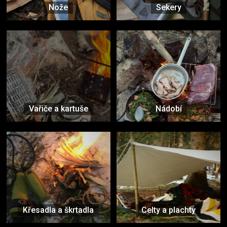
Nože
Sekery
Vařiče a kartuše
Nádobí
Křesadla a škrtadla
Celty a plachty