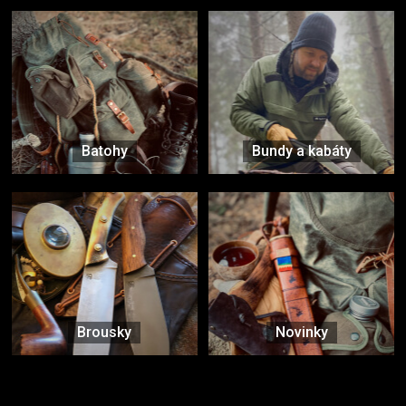
Batohy
Bundy a kabáty
Brousky
Novinky