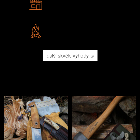
Navštivte nás v Praze a
Šumperku
Vlastní značka JuBö
Poctivá ruční výroba v ČR
další skvělé výhody
Užijte si to v přírodě
Vybavení, na které spoléháte nejčastěji