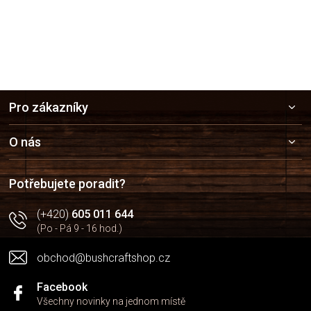
Z
Pro zákazníky
á
p
a
O nás
t
í
Potřebujete poradit?
(+420)
605 011 644
(Po - Pá 9 - 16 hod.)
obchod@bushcraftshop.cz
Facebook
Všechny novinky na jednom místě