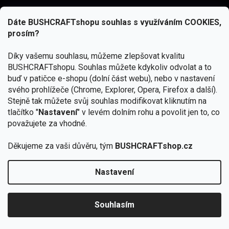
Dáte BUSHCRAFTshopu souhlas s využíváním COOKIES,
prosím?
Díky vašemu souhlasu, můžeme zlepšovat kvalitu
BUSHCRAFTshopu.
Souhlas můžete kdykoliv odvolat a to
buď v patičce e-shopu (dolní část webu), nebo v nastavení
svého prohlížeče (Chrome, Explorer, Opera, Firefox a další).
Stejně tak můžete svůj souhlas modifikovat kliknutím na
tlačítko "
Nastavení
" v levém dolním rohu a povolit jen to, co
Přihlásit se
považujete za vhodné.
Vložením e-mailu souhlasíte s
podmínkami ochrany osobních údajů
Děkujeme za vaši důvěru, tým
BUSHCRAFTshop.cz
Nastavení
Od 27.7. - 7.8. bude prodejna v Praze uzavřena.
Copyright 2026
BUSHCRAFTshop.cz
. Všechna práva
🏕️ Kupte do 12. 8. jakýkoliv produkt JuBö a
vyhrazena.
Upravit nastavení cookies
zapojte se do slosování o kurz s
Souhlasím
Krakenem.
VYBRAT JuBö »
Vytvořil Shoptet