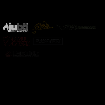
Značky ověřené samotnou přírodou
další značky
Odebírat newsletter
Vložte svůj e-mail a my vám budeme zasílat informace o
nových produktech na našem e-shopu.