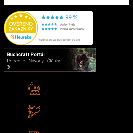
Bushcraft Portál
Recenze - Návody - Články
Rádi předáváme zkušenosti
Poradíme vám s výběrem
Zboží sami testujeme
U nás nekoupíte „zajíce v pytli“
2 kamenné prodejny