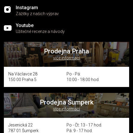
Instagram
Zážitky z našich výprav
Youtube
Užitečné recenze a návody
Prodejna Praha
více informací
Na Václavce 28
Po - Pá:
150 00 Praha 5
10:00 - 18:00 hod.
Prodejna Šumperk
více informací
Jesenická 22
Po - Čt: 13 - 17 hod.
787 01 Šumperk
Pá: 9 - 17 hod.